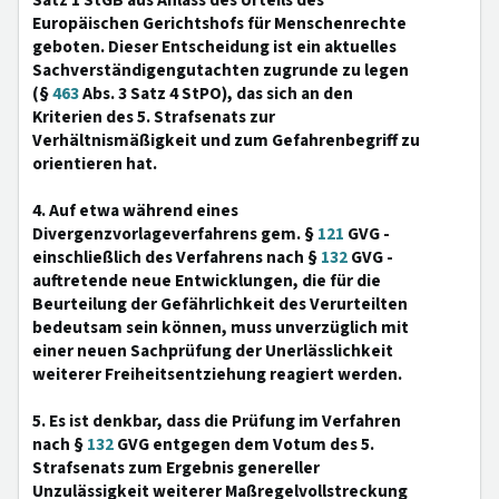
Satz 1 StGB aus Anlass des Urteils des
Europäischen Gerichtshofs für Menschenrechte
geboten. Dieser Entscheidung ist ein aktuelles
Sachverständigengutachten zugrunde zu legen
(§
463
Abs. 3 Satz 4 StPO), das sich an den
Kriterien des 5. Strafsenats zur
Verhältnismäßigkeit und zum Gefahrenbegriff zu
orientieren hat.
4. Auf etwa während eines
Divergenzvorlageverfahrens gem. §
121
GVG -
einschließlich des Verfahrens nach §
132
GVG -
auftretende neue Entwicklungen, die für die
Beurteilung der Gefährlichkeit des Verurteilten
bedeutsam sein können, muss unverzüglich mit
einer neuen Sachprüfung der Unerlässlichkeit
weiterer Freiheitsentziehung reagiert werden.
5. Es ist denkbar, dass die Prüfung im Verfahren
nach §
132
GVG entgegen dem Votum des 5.
Strafsenats zum Ergebnis genereller
Unzulässigkeit weiterer Maßregelvollstreckung