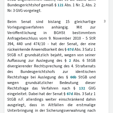
Bundesgerichtshof gemäß §
121
Abs. 1 Nr. 2, Abs. 2
Nr. 3 GVG vorgelegt.
3
Beim Senat sind bislang 15 gleichartige
Vorlegungsverfahren anhängig. Mit zur
Veröffentlichung in BGHSt bestimmtem
Anfragebeschluss vom 9. November 2010 - 5 StR
394, 440 und 474/10 - hat der Senat, der eine
rückwirkende Anwendbarkeit des §
67d
Abs. 3 Satz 1
StGB n.F. grundsätzlich bejaht, wegen von seiner
Auffassung zur Auslegung des §
2
Abs. 6 StGB
divergierender Rechtsprechung des 4. Strafsenats
des Bundesgerichtshofs zur identischen
Rechtsfrage bei Auslegung des §
66b
StGB und
wegen grundsätzlicher Bedeutung dieser
Rechtsfrage das Verfahren nach §
132
GVG
eingeleitet. Dabei hat der Senat §
67d
Abs. 3 Satz 1
StGB n.F. allerdings weiter einschränkend dahin
ausgelegt, dass in Altfällen die erstmalige
Unterbringung in der Sicherungsverwahrung nach