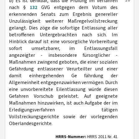
10
b) Es ist denkbar, dass die Prüfung im Verfahren
nach §
132
GVG entgegen dem Votum des
erkennenden Senats zum Ergebnis genereller
Unzulässigkeit weiterer Maßregelvollstreckung
gelangt. Dies zöge die sofortige Entlassung aller
betroffenen Untergebrachten nach sich. Im
Hinblick darauf ist eine vorsorgliche Vorbereitung
sofort umsetzbarer, im Entlassungsfall
angezeigter - insbesondere fürsorglicher -
Maßnahmen zwingend geboten, die einer sozialen
Gefährdung entlassener Verurteilter und einer
damit einhergehenden Ge fährdung der
Allgemeinheit entgegenzuwirken vermögen. Durch
eine unvorbereitete Eilentlassung würde diesen
Gefahren Vorschub geleistet. Auf geeignete
Maßnahmen hinzuwirken, ist auch Aufgabe der im
Erledigungsverfahren tätigen
Vollstreckungsgerichte sowie der vorlegenden
Oberlandesgerichte.
HRRS-Nummer:
HRRS 2011 Nr. 41