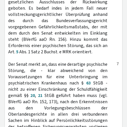
gesetzlichen Ausschlusses der Rückwirkung
geboten. Es bedarf indes in jedem Fall neuer
vollstreckungsgerichtlicher Überprüfung anhand
des durch das Bundesverfassungsgericht
vorgegebenen Gefährlichkeitsmaßstabs, der mit
dem durch den Senat entwickelten im Einklang
steht (BVerfG aaO Rn. 156). Hinzu kommt das
Erfordernis einer psychischen Störung, das sich an
Art.
5
Abs. 1 Satz 2 Buchst. e MRK orientiert.
7
Der Senat merkt an, dass eine derartige psychische
Störung, die - klar abweichend von den
Voraussetzungen für eine Unterbringung im
psychiatrischen Krankenhaus nach §
63
StGB -
nicht zu einer Einschränkung der Schuldfähigkeit
gemäß §§
20
,
21
StGB geführt haben muss (vgl.
BVerfG aaO Rn. 152, 173), nach den Erkenntnissen
aus den Vorlegungsbeschlüssen der
Oberlandesgerichte in allen drei verbundenen
Sachen im Hinblick auf Persönlichkeitsstörungen
der betroffenen Sicherungsverwahrten vorliegen