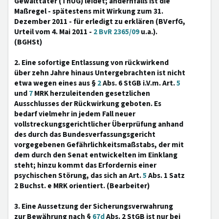
Gewalttäter (ThUG) leidet; andernfalls ist die
Maßregel - spätestens mit Wirkung zum 31.
Dezember 2011 - für erledigt zu erklären (BVerfG,
Urteil vom 4. Mai 2011 -
2 BvR 2365/09
u.a.).
(BGHSt)
2. Eine sofortige Entlassung von rückwirkend
über zehn Jahre hinaus Untergebrachten ist nicht
etwa wegen eines aus §
2
Abs. 6 StGB i.V.m. Art.
5
und
7
MRK herzuleitenden gesetzlichen
Ausschlusses der Rückwirkung geboten. Es
bedarf vielmehr in jedem Fall neuer
vollstreckungsgerichtlicher Überprüfung anhand
des durch das Bundesverfassungsgericht
vorgegebenen Gefährlichkeitsmaßstabs, der mit
dem durch den Senat entwickelten im Einklang
steht; hinzu kommt das Erfordernis einer
psychischen Störung, das sich an Art.
5
Abs. 1 Satz
2 Buchst. e MRK orientiert. (Bearbeiter)
3. Eine Aussetzung der Sicherungsverwahrung
zur Bewährung nach §
67d
Abs. 2 StGB ist nur bei