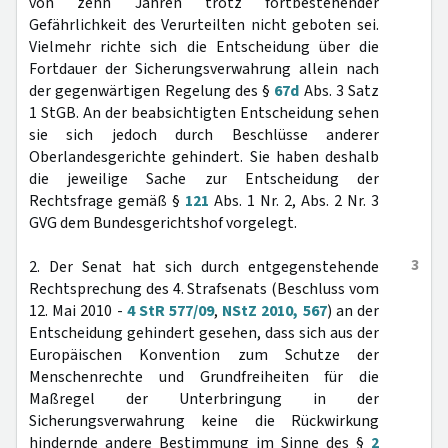
von zehn Jahren trotz fortbestehender
Gefährlichkeit des Verurteilten nicht geboten sei.
Vielmehr richte sich die Entscheidung über die
Fortdauer der Sicherungsverwahrung allein nach
der gegenwärtigen Regelung des §
67d
Abs. 3 Satz
1 StGB. An der beabsichtigten Entscheidung sehen
sie sich jedoch durch Beschlüsse anderer
Oberlandesgerichte gehindert. Sie haben deshalb
die jeweilige Sache zur Entscheidung der
Rechtsfrage gemäß §
121
Abs. 1 Nr. 2, Abs. 2 Nr. 3
GVG dem Bundesgerichtshof vorgelegt.
3
2. Der Senat hat sich durch entgegenstehende
Rechtsprechung des 4. Strafsenats (Beschluss vom
12. Mai 2010 -
4 StR 577/09
,
NStZ 2010, 567
) an der
Entscheidung gehindert gesehen, dass sich aus der
Europäischen Konvention zum Schutze der
Menschenrechte und Grundfreiheiten für die
Maßregel der Unterbringung in der
Sicherungsverwahrung keine die Rückwirkung
hindernde andere Bestimmung im Sinne des §
2