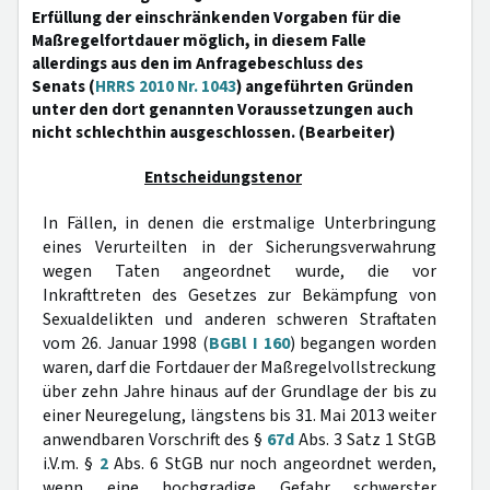
Erfüllung der einschränkenden Vorgaben für die
Maßregelfortdauer möglich, in diesem Falle
allerdings aus den im Anfragebeschluss des
Senats (
HRRS 2010 Nr. 1043
) angeführten Gründen
unter den dort genannten Voraussetzungen auch
nicht schlechthin ausgeschlossen. (Bearbeiter)
Entscheidungstenor
In Fällen, in denen die erstmalige Unterbringung
eines Verurteilten in der Sicherungsverwahrung
wegen Taten angeordnet wurde, die vor
Inkrafttreten des Gesetzes zur Bekämpfung von
Sexualdelikten und anderen schweren Straftaten
vom 26. Januar 1998 (
BGBl I 160
) begangen worden
waren, darf die Fortdauer der Maßregelvollstreckung
über zehn Jahre hinaus auf der Grundlage der bis zu
einer Neuregelung, längstens bis 31. Mai 2013 weiter
anwendbaren Vorschrift des §
67d
Abs. 3 Satz 1 StGB
i.V.m. §
2
Abs. 6 StGB nur noch angeordnet werden,
wenn eine hochgradige Gefahr schwerster