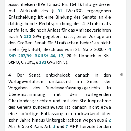
ausschließen (BVerfG aaO Rn. 164 f.). Infolge dieser
mit Wirkkraft des §
31
BVerfGG ergangenen
Entscheidung ist eine Bindung des Senats an die
dahingehende Rechtsprechung des 4. Strafsenats
entfallen, die noch Anlass für das Anfrageverfahren
nach §
132
GVG gegeben hatte; einer Vorlage an
den Großen Senat für Strafsachen bedarf es nicht
mehr (vgl. BGH, Beschluss vom 21. März 2000 -
4
StR 287/99
,
BGHSt 46, 17
, 20 f.; Hannich in KK-
StPO, 6. Aufl., §
132
GVG Rn. 8).
6
4. Der Senat entscheidet danach in den
Vorlageverfahren umfassend im Sinne der
Vorgaben des Bundesverfassungsgerichts. In
Übereinstimmung mit den vorlegenden
Oberlandesgerichten und mit der Stellungnahme
des Generalbundesanwalts ist danach nicht etwa
eine sofortige Entlassung der rückwirkend über
zehn Jahre hinaus Untergebrachten wegen aus §
2
Abs. 6 StGB i.V.m. Art.
5
und
7
MRK herzuleitenden