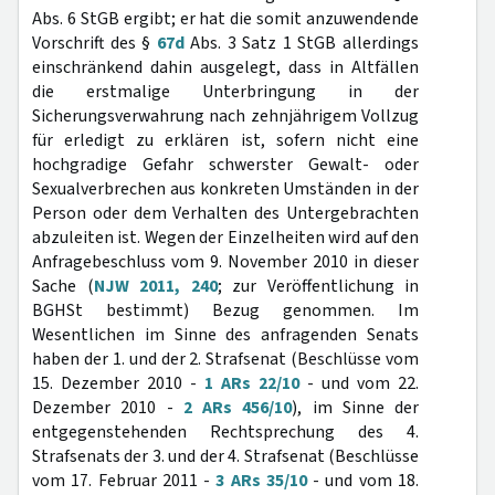
Abs. 6 StGB ergibt; er hat die somit anzuwendende
Vorschrift des §
67d
Abs. 3 Satz 1 StGB allerdings
einschränkend dahin ausgelegt, dass in Altfällen
die erstmalige Unterbringung in der
Sicherungsverwahrung nach zehnjährigem Vollzug
für erledigt zu erklären ist, sofern nicht eine
hochgradige Gefahr schwerster Gewalt- oder
Sexualverbrechen aus konkreten Umständen in der
Person oder dem Verhalten des Untergebrachten
abzuleiten ist. Wegen der Einzelheiten wird auf den
Anfragebeschluss vom 9. November 2010 in dieser
Sache (
NJW 2011, 240
; zur Veröffentlichung in
BGHSt bestimmt) Bezug genommen. Im
Wesentlichen im Sinne des anfragenden Senats
haben der 1. und der 2. Strafsenat (Beschlüsse vom
15. Dezember 2010 -
1 ARs 22/10
- und vom 22.
Dezember 2010 -
2 ARs 456/10
), im Sinne der
entgegenstehenden Rechtsprechung des 4.
Strafsenats der 3. und der 4. Strafsenat (Beschlüsse
vom 17. Februar 2011 -
3 ARs 35/10
- und vom 18.