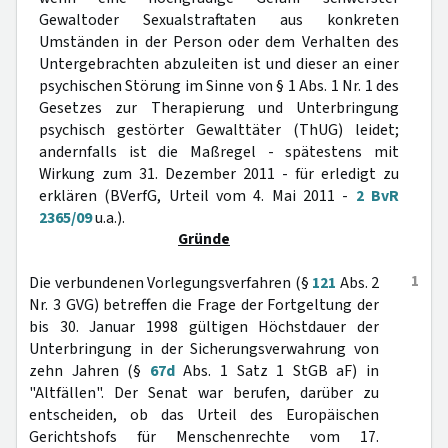
Gewaltoder Sexualstraftaten aus konkreten
Umständen in der Person oder dem Verhalten des
Untergebrachten abzuleiten ist und dieser an einer
psychischen Störung im Sinne von § 1 Abs. 1 Nr. 1 des
Gesetzes zur Therapierung und Unterbringung
psychisch gestörter Gewalttäter (ThUG) leidet;
andernfalls ist die Maßregel - spätestens mit
Wirkung zum 31. Dezember 2011 - für erledigt zu
erklären (BVerfG, Urteil vom 4. Mai 2011 -
2 BvR
2365/09
u.a.).
Gründe
1
Die verbundenen Vorlegungsverfahren (§
121
Abs. 2
Nr. 3 GVG) betreffen die Frage der Fortgeltung der
bis 30. Januar 1998 gültigen Höchstdauer der
Unterbringung in der Sicherungsverwahrung von
zehn Jahren (§
67d
Abs. 1 Satz 1 StGB aF) in
"Altfällen". Der Senat war berufen, darüber zu
entscheiden, ob das Urteil des Europäischen
Gerichtshofs für Menschenrechte vom 17.