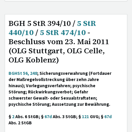
BGH 5 StR 394/10 /
5 StR
440/10
/
5 StR 474/10
-
Beschluss vom 23. Mai 2011
(OLG Stuttgart, OLG Celle,
OLG Koblenz)
BGHSt 56, 248
; Sicherungsverwahrung (Fortdauer
der Maßregelvollstreckung über zehn Jahre
hinaus); Vorlegungsverfahren; psychische
Störung; Rückwirkungsverbot; Gefahr
schwerster Gewalt- oder Sexualstraftaten;
psychische Störung; Aussetzung zur Bewährung.
§
2
Abs. 6 StGB; §
67d
Abs. 3 StGB; §
121
GVG; §
67d
Abs. 2 StGB