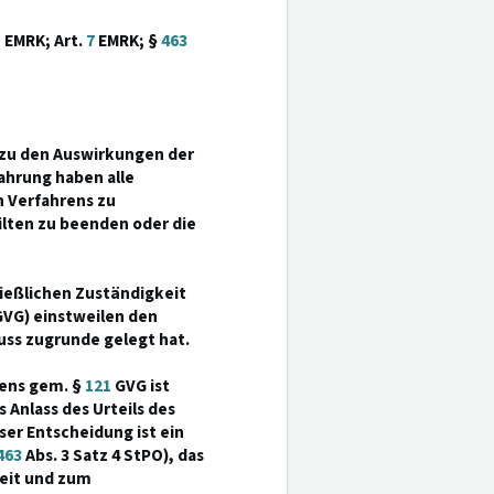
5
EMRK; Art.
7
EMRK; §
463
zu den Auswirkungen der
ahrung haben alle
 Verfahrens zu
ilten zu beenden oder die
ließlichen Zuständigkeit
 GVG) einstweilen den
uss zugrunde gelegt hat.
rens gem. §
121
GVG ist
s Anlass des Urteils des
er Entscheidung ist ein
463
Abs. 3 Satz 4 StPO), das
keit und zum