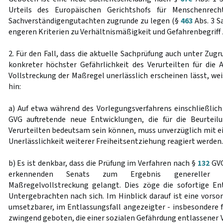
Urteils des Europäischen Gerichtshofs für Menschenrecht
Sachverständigengutachten zugrunde zu legen (§
463
Abs. 3 S
engeren Kriterien zu Verhältnismäßigkeit und Gefahrenbegriff z
2. Für den Fall, dass die aktuelle Sachprüfung auch unter Zu
konkreter höchster Gefährlichkeit des Verurteilten für die 
Vollstreckung der Maßregel unerlässlich erscheinen lässt, we
hin:
a) Auf etwa während des Vorlegungsverfahrens einschließlic
GVG auftretende neue Entwicklungen, die für die Beurteilu
Verurteilten bedeutsam sein können, muss unverzüglich mit e
Unerlässlichkeit weiterer Freiheitsentziehung reagiert werden.
b) Es ist denkbar, dass die Prüfung im Verfahren nach §
132
GVG
erkennenden Senats zum Ergebnis genereller Unz
Maßregelvollstreckung gelangt. Dies zöge die sofortige En
Untergebrachten nach sich. Im Hinblick darauf ist eine vorso
umsetzbarer, im Entlassungsfall angezeigter - insbesondere
zwingend geboten, die einer sozialen Gefährdung entlassener V