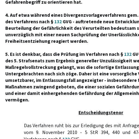
Gefahrenbegriff zu orientieren hat.
4. Auf etwa während eines Divergenzvorlageverfahrens gem.
des Verfahrens nach §
132
GVG - auftretende neue Entwicklung
Beurteilung der Gefährlichkeit des Verurteilten bedeutsam 
unverzüglich mit einer neuen Sachprüfung der Unerlässlichk
Freiheitsentziehung reagiert werden.
5. Es ist denkbar, dass die Prüfung im Verfahren nach §
132
GV
des 5. Strafsenats zum Ergebnis genereller Unzulässigkeit we
Maßregelvollstreckung gelangt, was die sofortige Entlassung
Untergebrachten nach sich zöge. Daher ist eine vorsorgliche
umsetzbarer, im Entlassungsfall angezeigter - insbesondere f
Maßnahmen zwingend geboten, die einer sozialen Gefährdung
und einer damit einhergehenden Gefährdung der Allgemein
vermögen.
Entscheidungstenor
Das Verfahren ruht bis zur Erledigung des mit Anfrag
vom 9. November 2010 - 5 StR 394, 440 und 474