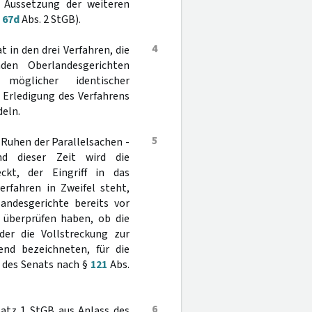
Aussetzung der weiteren
§
67d
Abs. 2 StGB).
4
 in den drei Verfahren, die
den Oberlandesgerichten
möglicher identischer
 Erledigung des Verfahrens
deln.
5
Ruhen der Parallelsachen -
nd dieser Zeit wird die
ckt, der Eingriff in das
erfahren in Zweifel steht,
landesgerichte bereits vor
 überprüfen haben, ob die
der die Vollstreckung zur
nd bezeichneten, für die
 des Senats nach §
121
Abs.
6
atz 1 StGB aus Anlass des