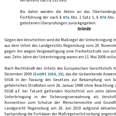
Verfahrens nach §
132
GVG.
Bis dahin werden die Akten an das Oberlandesg
Fortführung der nach §
67e
Abs. 1 Satz 1, §
67d
Abs. 
gebotenen Überprüfungen zurückgegeben.
Gründe
Gegen den Verurteilten wird die Maßregel der Unterbringung i
aus dem Urteil des Landgerichts Regensburg vom 20. Novembe
gegen ihn wegen Vergewaltigung eine Freiheitsstrafe von a
war. Zehn Jahre der Unterbringung waren am 11. Mai 2008 vollz
Nach Rechtskraft des Urteils des Europäischen Gerichtshofs 
Dezember 2009 (
EuGRZ 2010, 25
), das die rückwirkende Anwen
StGB in der Fassung des Gesetzes zur Bekämpfung von Se
gefährlichen Straftaten vom 26. Januar 1998 ohne Beachtung 
StGB a.F. bei Tatzeit geltenden Höchstfrist von zehn Jahre
Unterbringung in der Sicherungsverwahrung als Versto
Konvention zum Schutze der Menschenrechte und Grundfr
Landgericht Regensburg am 26. Juli 2010 aufgrund aktuell
Sachprüfung die Fortdauer der Maßregelvollstreckung angeord