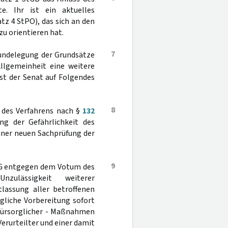
e. Ihr ist ein aktuelles
atz 4 StPO), das sich an den
u orientieren hat.
7
grundelegung der Grundsätze
Allgemeinheit eine weitere
ist der Senat auf Folgendes
8
h des Verfahrens nach §
132
ng der Gefährlichkeit des
iner neuen Sachprüfung der
9
 entgegen dem Votum des
ulässigkeit weiterer
tlassung aller betroffenen
rgliche Vorbereitung sofort
 fürsorglicher - Maßnahmen
erurteilter und einer damit