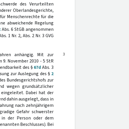
chwerde des Verurteilten
nderer Oberlandesgerichte,
 für Menschenrechte für die
eine abweichende Regelung
2
Abs. 6 StGB angenommen
bs. 1 Nr. 2, Abs. 2 Nr. 3 GVG
3
fahren anhängig. Mit zur
 9. November 2010 - 5 StR
wendbarkeit des §
67d
Abs. 3
assung zur Auslegung des §
2
 des Bundesgerichtshofs zur
d wegen grundsätzlicher
eingeleitet. Dabei hat der
end dahin ausgelegt, dass in
rwahrung nach zehnjährigem
hgradige Gefahr schwerster
 in der Person oder dem
genannten Beschlusses). Bei