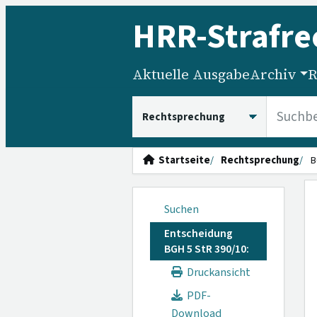
HRR
-Strafre
Aktuelle Ausgabe
Archiv
R
HRRS durchsuchen
Startseite
Rechtsprechung
B
Suchen
Entscheidung
BGH 5 StR 390/10:
Druckansicht
PDF-
Download