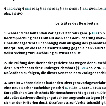
§
132
GVG; §
66
StGB; §
67d
StGB; §
67e
StGB; §
121
GVG; Art.
Abs. 3 StPO
Leitsätze des Bearbeiters
1. Während des laufenden Vorlageverfahrens gem. §
132
GVG 
Rechtsprechung des EGMR auf das Recht der Sicherungsverw
Oberlandesgerichte unabhängig vom Ausgang des genannten
überprüfen, ob die Freiheitsentziehung gegen einen Verurte
Vollstreckung zur Bewährung auszusetzen ist.
2. Die Prüfung der Oberlandesgerichte hat wegen der aussch
des 5. Strafsenats des Bundesgerichtshofs (§
121
Abs. 2 Nr. 3
Maßstäben zu folgen, die dieser Senat seinem Vorlagebeschl
3. Bereits während eines laufenden Divergenzvorlageverfah
eine neue Sachentscheidung nach §
67e
Abs. 1 Satz 1 StGB au
Europäischen Gerichtshofs für Menschenrechte geboten. Dies
aktuelles Sachverständigengutachten zugrunde zu legen (§
sich an den Kriterien des 5. Strafsenats zur Verhältnismäßig