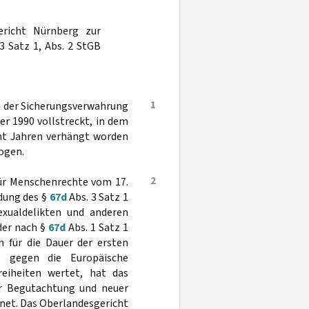
ericht Nürnberg zur
3 Satz 1, Abs. 2 StGB
1
n der Sicherungsverwahrung
r 1990 vollstreckt, in dem
cht Jahren verhängt worden
ogen.
2
für Menschenrechte vom 17.
dung des §
67d
Abs. 3 Satz 1
xualdelikten und anderen
der nach §
67d
Abs. 1 Satz 1
n für die Dauer der ersten
ß gegen die Europäische
eiheiten wertet, hat das
er Begutachtung und neuer
net. Das Oberlandesgericht