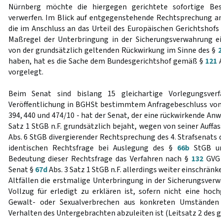
Nürnberg möchte die hiergegen gerichtete sofortige Bes
verwerfen. Im Blick auf entgegenstehende Rechtsprechung a
die im Anschluss an das Urteil des Europäischen Gerichtshofs
Maßregel der Unterbringung in der Sicherungsverwahrung 
von der grundsätzlich geltenden Rückwirkung im Sinne des §
haben, hat es die Sache dem Bundesgerichtshof gemäß §
121
A
vorgelegt.
Beim Senat sind bislang 15 gleichartige Vorlegungsver
Veröffentlichung in BGHSt bestimmtem Anfragebeschluss vom
394, 440 und 474/10 - hat der Senat, der eine rückwirkende An
Satz 1 StGB n.F. grundsätzlich bejaht, wegen von seiner Auff
Abs. 6 StGB divergierender Rechtsprechung des 4. Strafsenats
identischen Rechtsfrage bei Auslegung des §
66b
StGB un
Bedeutung dieser Rechtsfrage das Verfahren nach §
132
GVG 
Senat §
67d
Abs. 3 Satz 1 StGB n.F. allerdings weiter einschränk
Altfällen die erstmalige Unterbringung in der Sicherungsve
Vollzug für erledigt zu erklären ist, sofern nicht eine hoc
Gewalt- oder Sexualverbrechen aus konkreten Umständen
Verhalten des Untergebrachten abzuleiten ist (Leitsatz 2 des 