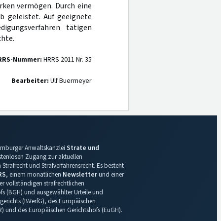
rken vermögen. Durch eine
b geleistet. Auf geeignete
igungsverfahren tätigen
hte.
RRS-Nummer:
HRRS 2011 Nr. 35
Bearbeiter:
Ulf Buermeyer
 Hamburger Anwaltskanzlei
Strate und
ostenlosen Zugang zur aktuellen
Strafrecht und Strafverfahrensrecht. Es besteht
RS
, einem monatlichen
Newsletter
und einer
r vollständigen strafrechtlichen
s (BGH) und ausgewählter Urteile und
gerichts (BVerfG), des Europäischen
R) und des Europäischen Gerichtshofs (EuGH).