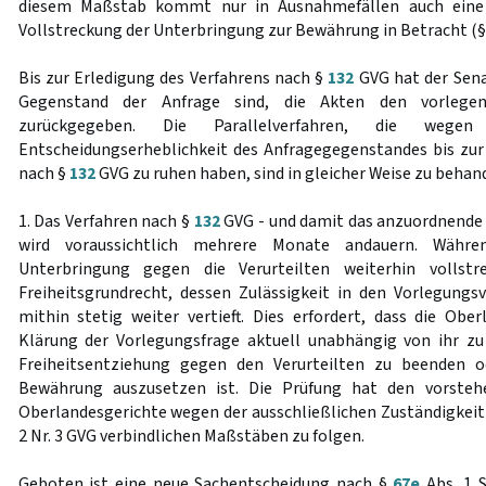
diesem Maßstab kommt nur in Ausnahmefällen auch eine 
Vollstreckung der Unterbringung zur Bewährung in Betracht (
Bis zur Erledigung des Verfahrens nach §
132
GVG hat der Senat
Gegenstand der Anfrage sind, die Akten den vorlegen
zurückgegeben. Die Parallelverfahren, die wegen 
Entscheidungserheblichkeit des Anfragegegenstandes bis zur
nach §
132
GVG zu ruhen haben, sind in gleicher Weise zu behan
1. Das Verfahren nach §
132
GVG - und damit das anzuordnende 
wird voraussichtlich mehrere Monate andauern. Währe
Unterbringung gegen die Verurteilten weiterhin vollstre
Freiheitsgrundrecht, dessen Zulässigkeit in den Vorlegungsv
mithin stetig weiter vertieft. Dies erfordert, dass die Ober
Klärung der Vorlegungsfrage aktuell unabhängig von ihr zu
Freiheitsentziehung gegen den Verurteilten zu beenden o
Bewährung auszusetzen ist. Die Prüfung hat den vorstehe
Oberlandesgerichte wegen der ausschließlichen Zuständigkeit
2 Nr. 3 GVG verbindlichen Maßstäben zu folgen.
Geboten ist eine neue Sachentscheidung nach §
67e
Abs. 1 S