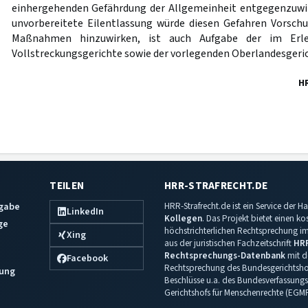
einhergehenden Gefährdung der Allgemeinheit entgegenzuwi
unvorbereitete Eilentlassung würde diesen Gefahren Vorschu
Maßnahmen hinzuwirken, ist auch Aufgabe der im Erled
Vollstreckungsgerichte sowie der vorlegenden Oberlandesgeric
H
TEILEN
HRR-STRAFRECHT.DE
sgabe
HRR-Strafrecht.de ist ein Service der
LinkedIn
Kollegen
. Das Projekt bietet einen k
ge
höchstrichterlichen Rechtsprechung im 
Xing
aus der juristischen Fachzeitschrift
HR
Rechtsprechungs-Datenbank
mit de
Facebook
Rechtsprechung des Bundesgerichtshof
ung
Beschlüsse u.a. des Bundesverfassungs
Gerichtshofs für Menschenrechte (EGM