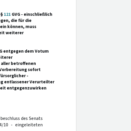
 §
121
GVG - einschließlich
en, die für die
sein können, muss
eit weiterer
G entgegen dem Votum
iterer
 aller betroffenen
 Vorbereitung sofort
ürsorglicher -
 entlassener Verurteilter
heit entgegenzuwirken
ebeschluss des Senats
/10 - eingeleiteten