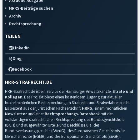
Aktuelle Ausgabe
HRRS-Beiträge suchen
Archiv
Rechtsprechung
TEILEN
LinkedIn
Xing
Facebook
HRR-STRAFRECHT.DE
HRR-Strafrecht.de ist ein Service der Hamburger Anwaltskanzlei
Strate und
Kollegen
. Das Projekt bietet einen kostenlosen Zugang zur aktuellen
höchstrichterlichen Rechtsprechung im Strafrecht und Strafverfahrensrecht.
Es besteht aus der juristischen Fachzeitschrift
HRRS
, einem monatlichen
Newsletter
und einer
Rechtsprechungs-Datenbank
mit der
vollständigen strafrechtlichen Rechtsprechung des Bundesgerichtshofs
(BGH) und ausgewählter Urteile und Beschlüsse u.a. des
Bundesverfassungsgerichts (BVerfG), des Europäischen Gerichtshofs für
Menschenrechte (EGMR) und des Europäischen Gerichtshofs (EuGH).