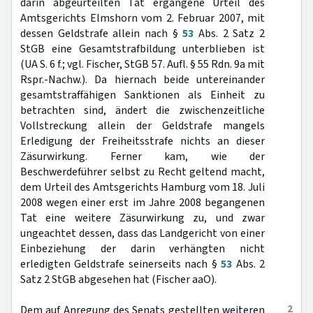
darin abgeurteilten Tat ergangene Urteil des
Amtsgerichts Elmshorn vom 2. Februar 2007, mit
dessen Geldstrafe allein nach §
53
Abs. 2 Satz 2
StGB eine Gesamtstrafbildung unterblieben ist
(UA S. 6 f.; vgl. Fischer, StGB 57. Aufl. § 55 Rdn. 9a mit
Rspr.-Nachw.). Da hiernach beide untereinander
gesamtstraffähigen Sanktionen als Einheit zu
betrachten sind, ändert die zwischenzeitliche
Vollstreckung allein der Geldstrafe mangels
Erledigung der Freiheitsstrafe nichts an dieser
Zäsurwirkung. Ferner kam, wie der
Beschwerdeführer selbst zu Recht geltend macht,
dem Urteil des Amtsgerichts Hamburg vom 18. Juli
2008 wegen einer erst im Jahre 2008 begangenen
Tat eine weitere Zäsurwirkung zu, und zwar
ungeachtet dessen, dass das Landgericht von einer
Einbeziehung der darin verhängten nicht
erledigten Geldstrafe seinerseits nach §
53
Abs. 2
Satz 2 StGB abgesehen hat (Fischer aaO).
2
Dem auf Anregung des Senats gestellten weiteren