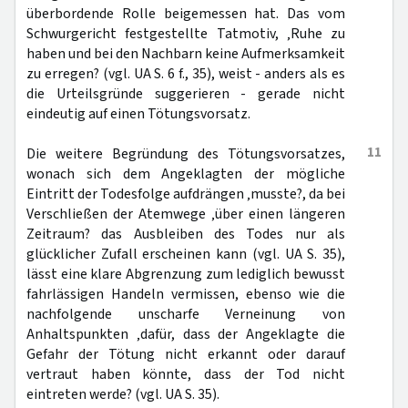
überbordende Rolle beigemessen hat. Das vom
Schwurgericht festgestellte Tatmotiv, ‚Ruhe zu
haben und bei den Nachbarn keine Aufmerksamkeit
zu erregen? (vgl. UA S. 6 f., 35), weist - anders als es
die Urteilsgründe suggerieren - gerade nicht
eindeutig auf einen Tötungsvorsatz.
11
Die weitere Begründung des Tötungsvorsatzes,
wonach sich dem Angeklagten der mögliche
Eintritt der Todesfolge aufdrängen ‚musste?, da bei
Verschließen der Atemwege ‚über einen längeren
Zeitraum? das Ausbleiben des Todes nur als
glücklicher Zufall erscheinen kann (vgl. UA S. 35),
lässt eine klare Abgrenzung zum lediglich bewusst
fahrlässigen Handeln vermissen, ebenso wie die
nachfolgende unscharfe Verneinung von
Anhaltspunkten ‚dafür, dass der Angeklagte die
Gefahr der Tötung nicht erkannt oder darauf
vertraut haben könnte, dass der Tod nicht
eintreten werde? (vgl. UA S. 35).