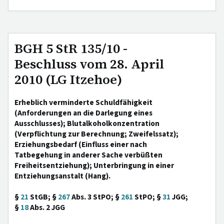
BGH 5 StR 135/10 -
Beschluss vom 28. April
2010 (LG Itzehoe)
Erheblich verminderte Schuldfähigkeit
(Anforderungen an die Darlegung eines
Ausschlusses); Blutalkoholkonzentration
(Verpflichtung zur Berechnung; Zweifelssatz);
Erziehungsbedarf (Einfluss einer nach
Tatbegehung in anderer Sache verbüßten
Freiheitsentziehung); Unterbringung in einer
Entziehungsanstalt (Hang).
§
21
StGB; §
267
Abs. 3 StPO; §
261
StPO; §
31
JGG;
§
18
Abs. 2 JGG