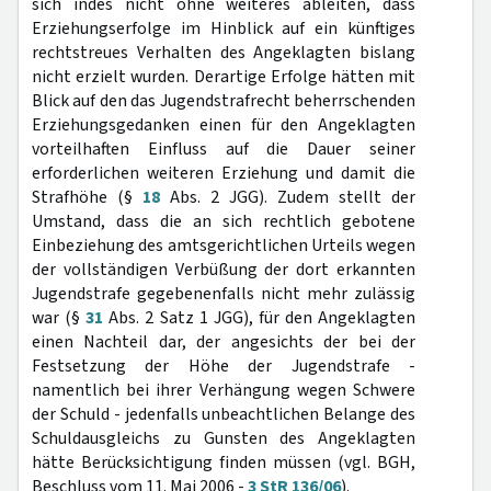
sich indes nicht ohne weiteres ableiten, dass
Erziehungserfolge im Hinblick auf ein künftiges
rechtstreues Verhalten des Angeklagten bislang
nicht erzielt wurden. Derartige Erfolge hätten mit
Blick auf den das Jugendstrafrecht beherrschenden
Erziehungsgedanken einen für den Angeklagten
vorteilhaften Einfluss auf die Dauer seiner
erforderlichen weiteren Erziehung und damit die
Strafhöhe (§
18
Abs. 2 JGG). Zudem stellt der
Umstand, dass die an sich rechtlich gebotene
Einbeziehung des amtsgerichtlichen Urteils wegen
der vollständigen Verbüßung der dort erkannten
Jugendstrafe gegebenenfalls nicht mehr zulässig
war (§
31
Abs. 2 Satz 1 JGG), für den Angeklagten
einen Nachteil dar, der angesichts der bei der
Festsetzung der Höhe der Jugendstrafe -
namentlich bei ihrer Verhängung wegen Schwere
der Schuld - jedenfalls unbeachtlichen Belange des
Schuldausgleichs zu Gunsten des Angeklagten
hätte Berücksichtigung finden müssen (vgl. BGH,
Beschluss vom 11. Mai 2006 -
3 StR 136/06
).