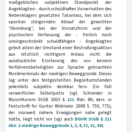
maßgeblichen subjektiven Standpunkt der
Angeklagten - durch schuldhaftes Vorverhalten des
Nebenklägers gesetzten Tatanlass, bei dem sich
spontan steigernden Ablauf der gewollten
"Abreibung", bei der Vorsatzform und der
psychischen Verfassung der - freilich noch
uneingeschränkt schuldfähigen - Angeklagten
gebot allein der Umstand einer Bestrafungsaktion
aus letztlich nichtigem Anlass nicht die
ausdrückliche Erörterung des von keinem
Verfahrensbeteiligten zur Sprache gebrachten
Mordmerkmals der niedrigen Beweggründe. Dieses
lag unter den festgestellten Begleitumständen
jedenfalls subjektiv denkbar fern. Ein Fall
verwerflicher Selbstjustiz (vgl. Schneider in
MünchKomm StGB 2003 §
211
Rdn. 86; ders. in
Festschrift für Gunter Widmaier 2008 S. 759, 775),
der insoweit nähere Erwägungen nahe gelegt
hätte, liegt nicht vor (vgl. auch
BGHR StGB § 211
Abs. 2 niedrige Beweggründe 1
,
2
,
4
,
11
,
31
,
36
).