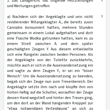
2
1. Das Landgericht hat folgende Feststellungen
und Wertungen getroffen:
3
a) Nachdem sich der Angeklagte und sein nicht
revidierender Mitangeklagter A., die bereits zuvor
Cannabis konsumiert hatten, mehrere Stunden
gemeinsam in einem Lokal aufgehalten und dort
eine Flasche Wodka getrunken hatten, kam es zu
einem Streit zwischen A. und dem später
geschädigten Zeugen Y. Aus diesem entwickelte
sich eine Rangelei zwischen beiden Personen. Als
der Angeklagte von der Toilette zurückkehrte,
mischte auch er sich in die Auseinandersetzung ein
und sagte zu dem Zeugen Y., er sei ein "böser
Mensch". Um die Auseinandersetzung zu beenden,
begab sich der Zeuge nun zum Tresenbereich. Der
Angeklagte setzte ihm nach und klopfte ihm von
hinten heftig auf die Schulter, woraufhin der Zeuge
dessen Hand wegstieß und hinter den Tresen ging,
um den dort an der Wand hängenden Knüppel zur
"etwa notwendigen Verteidigung" an sich zu