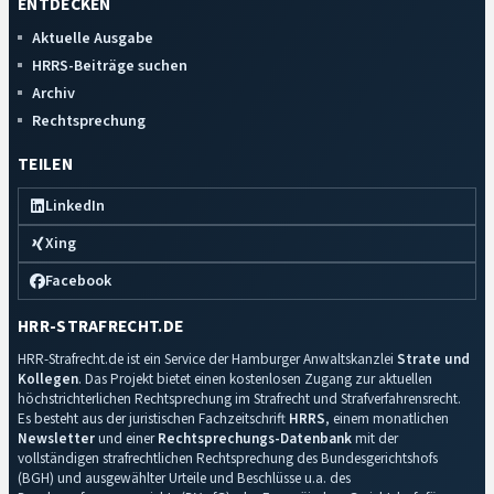
ENTDECKEN
Aktuelle Ausgabe
HRRS-Beiträge suchen
Archiv
Rechtsprechung
TEILEN
LinkedIn
Xing
Facebook
HRR-STRAFRECHT.DE
HRR-Strafrecht.de ist ein Service der Hamburger Anwaltskanzlei
Strate und
Kollegen
. Das Projekt bietet einen kostenlosen Zugang zur aktuellen
höchstrichterlichen Rechtsprechung im Strafrecht und Strafverfahrensrecht.
Es besteht aus der juristischen Fachzeitschrift
HRRS
, einem monatlichen
Newsletter
und einer
Rechtsprechungs-Datenbank
mit der
vollständigen strafrechtlichen Rechtsprechung des Bundesgerichtshofs
(BGH) und ausgewählter Urteile und Beschlüsse u.a. des