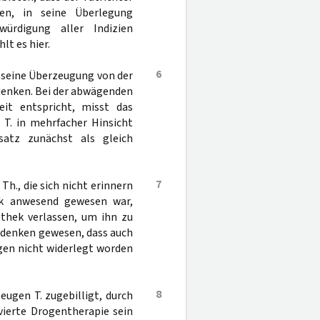
en, in seine Überlegung
rdigung aller Indizien
hlt es hier.
6
 seine Überzeugung von der
edenken. Bei der abwägenden
it entspricht, misst das
 T. in mehrfacher Hinsicht
satz zunächst als gleich
7
Th., die sich nicht erinnern
ek anwesend gewesen war,
othek verlassen, um ihn zu
edenken gewesen, dass auch
gen nicht widerlegt worden
8
eugen T. zugebilligt, durch
lvierte Drogentherapie sein