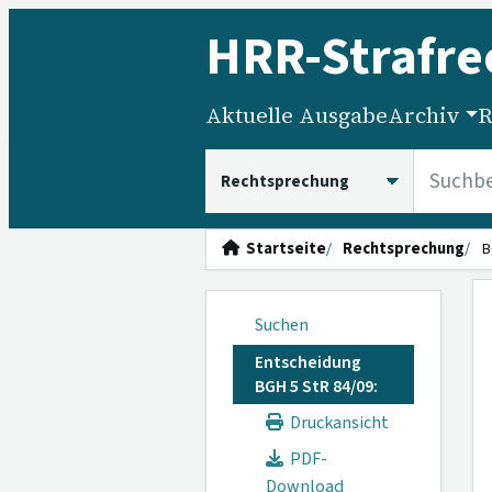
HRR
-Strafre
Aktuelle Ausgabe
Archiv
R
HRRS durchsuchen
Startseite
Rechtsprechung
B
Suchen
Entscheidung
BGH 5 StR 84/09:
Druckansicht
PDF-
Download