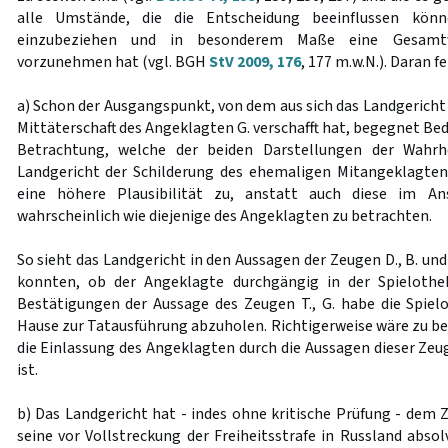
alle Umstände, die die Entscheidung beeinflussen könn
einzubeziehen und in besonderem Maße eine Gesamtwü
vorzunehmen hat (vgl. BGH
StV 2009, 176
, 177 m.w.N.). Daran fe
a) Schon der Ausgangspunkt, von dem aus sich das Landgericht
Mittäterschaft des Angeklagten G. verschafft hat, begegnet B
Betrachtung, welche der beiden Darstellungen der Wahrhe
Landgericht der Schilderung des ehemaligen Mitangeklagten
eine höhere Plausibilität zu, anstatt auch diese im An
wahrscheinlich wie diejenige des Angeklagten zu betrachten.
So sieht das Landgericht in den Aussagen der Zeugen D., B. und 
konnten, ob der Angeklagte durchgängig in der Spieloth
Bestätigungen der Aussage des Zeugen T., G. habe die Spiel
Hause zur Tatausführung abzuholen. Richtigerweise wäre zu b
die Einlassung des Angeklagten durch die Aussagen dieser Zeu
ist.
b) Das Landgericht hat - indes ohne kritische Prüfung - dem Z
seine vor Vollstreckung der Freiheitsstrafe in Russland abso