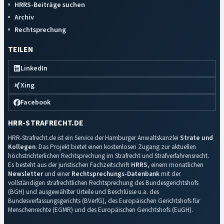
HRRS-Beiträge suchen
Archiv
Rechtsprechung
TEILEN
LinkedIn
Xing
Facebook
HRR-STRAFRECHT.DE
HRR-Strafrecht.de ist ein Service der Hamburger Anwaltskanzlei
Strate und
Kollegen
. Das Projekt bietet einen kostenlosen Zugang zur aktuellen
höchstrichterlichen Rechtsprechung im Strafrecht und Strafverfahrensrecht.
Es besteht aus der juristischen Fachzeitschrift
HRRS
, einem monatlichen
Newsletter
und einer
Rechtsprechungs-Datenbank
mit der
vollständigen strafrechtlichen Rechtsprechung des Bundesgerichtshofs
(BGH) und ausgewählter Urteile und Beschlüsse u.a. des
Bundesverfassungsgerichts (BVerfG), des Europäischen Gerichtshofs für
Menschenrechte (EGMR) und des Europäischen Gerichtshofs (EuGH).