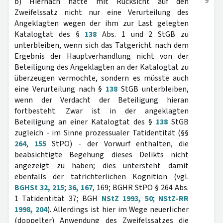
9
b) Hiernach hätte mit Rücksicht auf den
Zweifelssatz nicht nur eine Verurteilung des
Angeklagten wegen der ihm zur Last gelegten
Katalogtat des §
138
Abs. 1 und 2 StGB zu
unterbleiben, wenn sich das Tatgericht nach dem
Ergebnis der Hauptverhandlung nicht von der
Beteiligung des Angeklagten an der Katalogtat zu
überzeugen vermochte, sondern es müsste auch
eine Verurteilung nach §
138
StGB unterbleiben,
wenn der Verdacht der Beteiligung hieran
fortbesteht. Zwar ist in der angeklagten
Beteiligung an einer Katalogtat des §
138
StGB
zugleich - im Sinne prozessualer Tatidentität (§§
264
,
155
StPO) - der Vorwurf enthalten, die
beabsichtigte Begehung dieses Delikts nicht
angezeigt zu haben; dies untersteht damit
ebenfalls der tatrichterlichen Kognition (vgl.
BGHSt 32, 215
;
36, 167
, 169; BGHR StPO § 264 Abs.
1 Tatidentität 37; BGH
NStZ 1993, 50
;
NStZ-RR
1998, 204
). Allerdings ist hier im Wege neuerlicher
(doppelter) Anwendung des Zweifelssatzes die