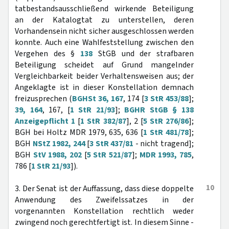
tatbestandsausschließend wirkende Beteiligung
an der Katalogtat zu unterstellen, deren
Vorhandensein nicht sicher ausgeschlossen werden
konnte. Auch eine Wahlfeststellung zwischen den
Vergehen des §
138
StGB und der strafbaren
Beteiligung scheidet auf Grund mangelnder
Vergleichbarkeit beider Verhaltensweisen aus; der
Angeklagte ist in dieser Konstellation demnach
freizusprechen (
BGHSt 36, 167
, 174 [
3 StR 453/88
];
39, 164
, 167, [
1 StR 21/93
];
BGHR StGB § 138
Anzeigepflicht 1
[
1 StR 382/87
], 2 [
5 StR 276/86
];
BGH bei Holtz MDR 1979, 635, 636 [
1 StR 481/78
];
BGH
NStZ 1982, 244
[
3 StR 437/81
- nicht tragend];
BGH
StV 1988, 202
[
5 StR 521/87
];
MDR 1993, 785
,
786 [
1 StR 21/93
]).
10
3. Der Senat ist der Auffassung, dass diese doppelte
Anwendung des Zweifelssatzes in der
vorgenannten Konstellation rechtlich weder
zwingend noch gerechtfertigt ist. In diesem Sinne -