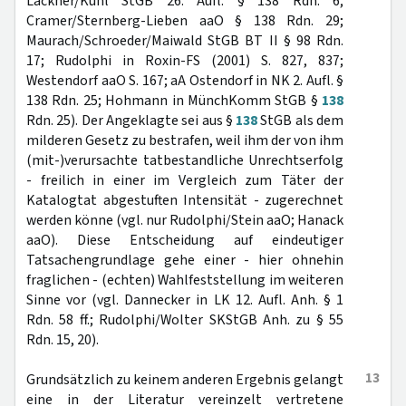
Lackner/Kühl StGB 26. Aufl. § 138 Rdn. 6;
Cramer/Sternberg-Lieben aaO § 138 Rdn. 29;
Maurach/Schroeder/Maiwald StGB BT II § 98 Rdn.
17; Rudolphi in Roxin-FS (2001) S. 827, 837;
Westendorf aaO S. 167; aA Ostendorf in NK 2. Aufl. §
138 Rdn. 25; Hohmann in MünchKomm StGB §
138
Rdn. 25). Der Angeklagte sei aus §
138
StGB als dem
milderen Gesetz zu bestrafen, weil ihm der von ihm
(mit-)verursachte tatbestandliche Unrechtserfolg
- freilich in einer im Vergleich zum Täter der
Katalogtat abgestuften Intensität - zugerechnet
werden könne (vgl. nur Rudolphi/Stein aaO; Hanack
aaO). Diese Entscheidung auf eindeutiger
Tatsachengrundlage gehe einer - hier ohnehin
fraglichen - (echten) Wahlfeststellung im weiteren
Sinne vor (vgl. Dannecker in LK 12. Aufl. Anh. § 1
Rdn. 58 ff.; Rudolphi/Wolter SKStGB Anh. zu § 55
Rdn. 15, 20).
13
Grundsätzlich zu keinem anderen Ergebnis gelangt
eine in der Literatur vereinzelt vertretene