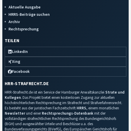
Aktuelle Ausgabe
HRRS-Beiträge suchen
Archiv
Rechtsprechung
TEILEN
LinkedIn
Xing
Facebook
HRR-STRAFRECHT.DE
HRR-Strafrecht.de ist ein Service der Hamburger Anwaltskanzlei
Strate und
Kollegen
. Das Projekt bietet einen kostenlosen Zugang zur aktuellen
höchstrichterlichen Rechtsprechung im Strafrecht und Strafverfahrensrecht.
Es besteht aus der juristischen Fachzeitschrift
HRRS
, einem monatlichen
Newsletter
und einer
Rechtsprechungs-Datenbank
mit der
vollständigen strafrechtlichen Rechtsprechung des Bundesgerichtshofs
(BGH) und ausgewählter Urteile und Beschlüsse u.a. des
Bundesverfassungsgerichts (BVerfG), des Europäischen Gerichtshofs für