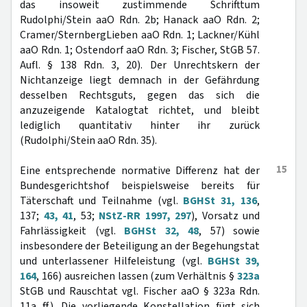
das insoweit zustimmende Schrifttum
Rudolphi/Stein aaO Rdn. 2b; Hanack aaO Rdn. 2;
Cramer/SternbergLieben aaO Rdn. 1; Lackner/Kühl
aaO Rdn. 1; Ostendorf aaO Rdn. 3; Fischer, StGB 57.
Aufl. § 138 Rdn. 3, 20). Der Unrechtskern der
Nichtanzeige liegt demnach in der Gefährdung
desselben Rechtsguts, gegen das sich die
anzuzeigende Katalogtat richtet, und bleibt
lediglich quantitativ hinter ihr zurück
(Rudolphi/Stein aaO Rdn. 35).
15
Eine entsprechende normative Differenz hat der
Bundesgerichtshof beispielsweise bereits für
Täterschaft und Teilnahme (vgl.
BGHSt 31, 136
,
137;
43, 41
, 53;
NStZ-RR 1997, 297
), Vorsatz und
Fahrlässigkeit (vgl.
BGHSt 32, 48
, 57) sowie
insbesondere der Beteiligung an der Begehungstat
und unterlassener Hilfeleistung (vgl.
BGHSt 39,
164
, 166) ausreichen lassen (zum Verhältnis §
323a
StGB und Rauschtat vgl. Fischer aaO § 323a Rdn.
11a ff.). Die vorliegende Konstellation fügt sich