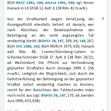
BGH
NStZ 1982, 244
;
wistra 1992, 348
; vgl. ferner
Hanack in LK StGB 12. Aufl. § 138 Rdn. 42 m.w.N.).
8
Von der Strafbarkeit wegen Verletzung der
Anzeigepflicht ebenfalls befreit ist danach, wer
nach Abschluss der Beweisaufnahme der
Beteiligung an der nicht angezeigten Tat
verdächtig bleibt (
BGHSt 36, 167
, 169;
39, 164
, 167;
BGH
StV 1988, 202
; BGH MDR/H 1979, 635; Hanack
aaO Rdn. 48; Cramer/Sternberg-Lieben in
Schönke/Schröder StGB 27. Aufl. § 138 Rdn. 20/21;
aA Westendorf, Die Pflicht zur Verhinderung
geplanter Straftaten durch Anzeige 1999 S. 156
m.w.N.). Lediglich die Möglichkeit, sich durch die
Gebotserfüllung der Beteiligung an der geplanten
Straftat selbst verdächtig machen zu können,
reicht für den Ausschluss des Tatbestandes indes
noch nicht aus (vgl.
BGHSt 36, 167
, 170; aA Joerden
Jura 1990, 633, 638).