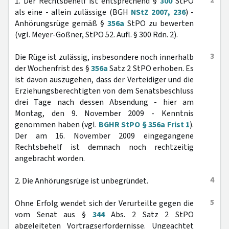
2
1. Der Rechtsbehelf ist entsprechend §
300
StPO
als eine - allein zulässige (BGH
NStZ 2007, 236
) -
Anhörungsrüge gemäß §
356a
StPO zu bewerten
(vgl. Meyer-Goßner, StPO 52. Aufl. § 300 Rdn. 2).
3
Die Rüge ist zulässig, insbesondere noch innerhalb
der Wochenfrist des §
356a
Satz 2 StPO erhoben. Es
ist davon auszugehen, dass der Verteidiger und die
Erziehungsberechtigten von dem Senatsbeschluss
drei Tage nach dessen Absendung - hier am
Montag, den 9. November 2009 - Kenntnis
genommen haben (vgl.
BGHR StPO § 356a Frist 1
).
Der am 16. November 2009 eingegangene
Rechtsbehelf ist demnach noch rechtzeitig
angebracht worden.
4
2. Die Anhörungsrüge ist unbegründet.
5
Ohne Erfolg wendet sich der Verurteilte gegen die
vom Senat aus §
344
Abs. 2 Satz 2 StPO
abgeleiteten Vortragserfordernisse. Ungeachtet