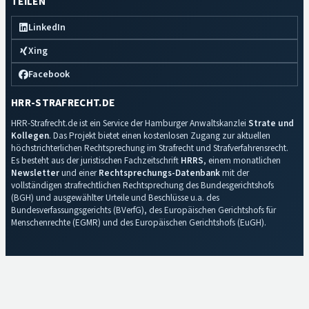
TEILEN
LinkedIn
Xing
Facebook
HRR-STRAFRECHT.DE
HRR-Strafrecht.de ist ein Service der Hamburger Anwaltskanzlei
Strate und
Kollegen
. Das Projekt bietet einen kostenlosen Zugang zur aktuellen
höchstrichterlichen Rechtsprechung im Strafrecht und Strafverfahrensrecht.
Es besteht aus der juristischen Fachzeitschrift
HRRS
, einem monatlichen
Newsletter
und einer
Rechtsprechungs-Datenbank
mit der
vollständigen strafrechtlichen Rechtsprechung des Bundesgerichtshofs
(BGH) und ausgewählter Urteile und Beschlüsse u.a. des
Bundesverfassungsgerichts (BVerfG), des Europäischen Gerichtshofs für
Menschenrechte (EGMR) und des Europäischen Gerichtshofs (EuGH).
Impressum
·
Datenschutz