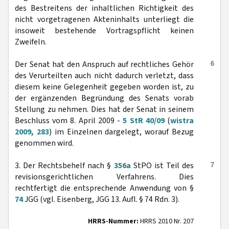
des Bestreitens der inhaltlichen Richtigkeit des
nicht vorgetragenen Akteninhalts unterliegt die
insoweit bestehende Vortragspflicht keinen
Zweifeln.
6
Der Senat hat den Anspruch auf rechtliches Gehör
des Verurteilten auch nicht dadurch verletzt, dass
diesem keine Gelegenheit gegeben worden ist, zu
der ergänzenden Begründung des Senats vorab
Stellung zu nehmen. Dies hat der Senat in seinem
Beschluss vom 8. April 2009 -
5 StR 40/09
(
wistra
2009, 283
) im Einzelnen dargelegt, worauf Bezug
genommen wird.
7
3. Der Rechtsbehelf nach §
356a
StPO ist Teil des
revisionsgerichtlichen Verfahrens. Dies
rechtfertigt die entsprechende Anwendung von §
74
JGG (vgl. Eisenberg, JGG 13. Aufl. § 74 Rdn. 3).
HRRS-Nummer:
HRRS 2010 Nr. 207