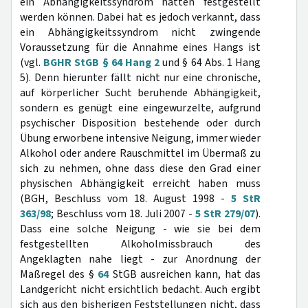
ein Abhängigkeitssyndrom hätten festgestellt
werden können. Dabei hat es jedoch verkannt, dass
ein Abhängigkeitssyndrom nicht zwingende
Voraussetzung für die Annahme eines Hangs ist
(vgl.
BGHR StGB § 64 Hang 2
und § 64 Abs. 1 Hang
5). Denn hierunter fällt nicht nur eine chronische,
auf körperlicher Sucht beruhende Abhängigkeit,
sondern es genügt eine eingewurzelte, aufgrund
psychischer Disposition bestehende oder durch
Übung erworbene intensive Neigung, immer wieder
Alkohol oder andere Rauschmittel im Übermaß zu
sich zu nehmen, ohne dass diese den Grad einer
physischen Abhängigkeit erreicht haben muss
(BGH, Beschluss vom 18. August 1998 -
5 StR
363/98
; Beschluss vom 18. Juli 2007 -
5 StR 279/07
).
Dass eine solche Neigung - wie sie bei dem
festgestellten Alkoholmissbrauch des
Angeklagten nahe liegt - zur Anordnung der
Maßregel des §
64
StGB ausreichen kann, hat das
Landgericht nicht ersichtlich bedacht. Auch ergibt
sich aus den bisherigen Feststellungen nicht, dass