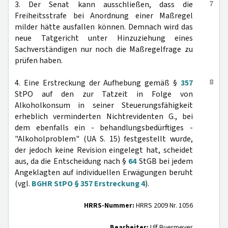
7
3. Der Senat kann ausschließen, dass die
Freiheitsstrafe bei Anordnung einer Maßregel
milder hätte ausfallen können. Demnach wird das
neue Tatgericht unter Hinzuziehung eines
Sachverständigen nur noch die Maßregelfrage zu
prüfen haben.
8
4. Eine Erstreckung der Aufhebung gemäß §
357
StPO auf den zur Tatzeit in Folge von
Alkoholkonsum in seiner Steuerungsfähigkeit
erheblich verminderten Nichtrevidenten G., bei
dem ebenfalls ein - behandlungsbedürftiges -
"Alkoholproblem" (UA S. 15) festgestellt wurde,
der jedoch keine Revision eingelegt hat, scheidet
aus, da die Entscheidung nach §
64
StGB bei jedem
Angeklagten auf individuellen Erwägungen beruht
(vgl.
BGHR StPO § 357 Erstreckung 4
).
HRRS-Nummer:
HRRS 2009 Nr. 1056
Bearbeiter:
Ulf Buermeyer