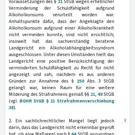
Voraussetzungen des §
21
StGB wegen erheblicher
Verminderung der Schuldfähigkeit aufgrund
Alkoholkonsums verurteilt worden war.
Anhaltspunkte dafür, dass der Angeklagte den
Alkoholkonsum aufgrund einer Alkoholkrankheit
nicht vermeiden konnte, sind nicht ersichtlich;
insoweit hat das sachverständig beratene
Landgericht ein Alkoholabhängigkeitssyndrom
ausgeschlossen. Unter diesen Umständen hielt das
Landgericht eine positive Berücksichtigung der
verminderten Schuldfähigkeit zu Recht für nicht
angezeigt und sah, nachdem es aus anderen
Gründen zur Annahme des §
250
Abs. 3 StGB
gelangt war, keinen Raum für eine weitere
Milderung des Strafrahmens gemäß §§
21
,
49
StGB
(vgl.
BGHR StGB § 21 Strafrahmenverschiebung
38
).
3
2. Ein sachlichrechtlicher Mangel liegt jedoch
darin, dass das Landgericht nicht erkennbar geprüft
hat, ob eine Maßregel nach §
64
StGB anzuordnen