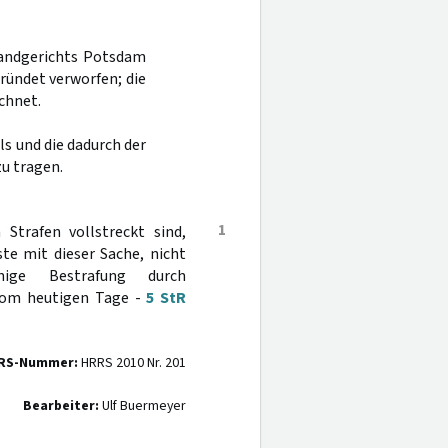
Landgerichts Potsdam
ründet verworfen; die
chnet.
s und die dadurch der
u tragen.
1
 Strafen vollstreckt sind,
ste mit dieser Sache, nicht
hige Bestrafung durch
 vom heutigen Tage -
5 StR
RS-Nummer:
HRRS 2010 Nr. 201
Bearbeiter:
Ulf Buermeyer