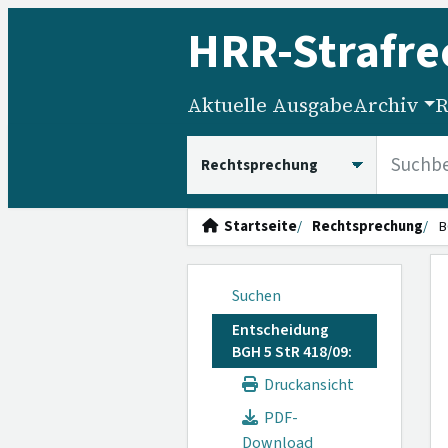
HRR
-Strafre
Aktuelle Ausgabe
Archiv
R
HRRS durchsuchen
Startseite
Rechtsprechung
B
Suchen
Entscheidung
BGH 5 StR 418/09:
Druckansicht
PDF-
Download