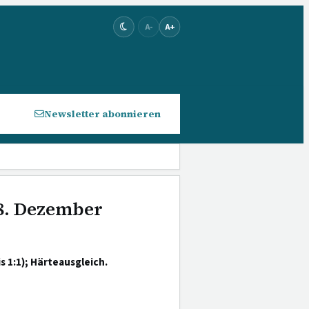
A-
A+
Newsletter abonnieren
 8. Dezember
 1:1); Härteausgleich.