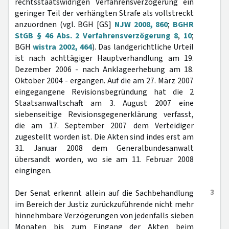
rechtsstaatswidrigen Verfahrensverzögerung ein
geringer Teil der verhängten Strafe als vollstreckt
anzuordnen (vgl. BGH [GS]
NJW 2008, 860
;
BGHR
StGB § 46 Abs. 2 Verfahrensverzögerung 8
,
10
;
BGH
wistra 2002, 464
). Das landgerichtliche Urteil
ist nach achttägiger Hauptverhandlung am 19.
Dezember 2006 - nach Anklageerhebung am 18.
Oktober 2004 - ergangen. Auf die am 27. März 2007
eingegangene Revisionsbegründung hat die 2
Staatsanwaltschaft am 3. August 2007 eine
siebenseitige Revisionsgegenerklärung verfasst,
die am 17. September 2007 dem Verteidiger
zugestellt worden ist. Die Akten sind indes erst am
31. Januar 2008 dem Generalbundesanwalt
übersandt worden, wo sie am 11. Februar 2008
eingingen.
3
Der Senat erkennt allein auf die Sachbehandlung
im Bereich der Justiz zurückzuführende nicht mehr
hinnehmbare Verzögerungen von jedenfalls sieben
Monaten bis zum Eingang der Akten beim