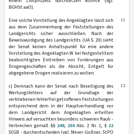
einem Zivilprozess durchsetzen könnte (vgl.
BGHSt aaO).
11
Eine solche Vorstellung des Angeklagten lässt sich
aus dem Zusammenhang der Feststellungen des
Landgerichts sicher ausschließen. Nach der
Beweiswürdigung des Landgerichts (UA S. 20) sieht
der Senat keinen Anhaltspunkt für eine andere
Vorstellung des Angeklagten W. bei festgestelltem
beabsichtigten Eintreiben von Forderungen aus
Drogengeschäften als die Absicht, Entgelt für
abgegebene Drogen realisieren zu wollen.
12
c) Demnach kann der Senat nach Beseitigung des
Wertungsfehlers auf der Grundlage der
verbliebenen fehlerfrei getroffenen Feststellungen
entsprechend dem in der Hauptverhandlung vor
dem Landgericht dem Angeklagten erteilten
Hinweis auf versuchten besonders schweren Raub -
Verbrechen gemäß §§
249
,
250
Abs. 2 Nr. 1, §
22
StGB - durchentscheiden (vgl. Meyer-Goßner, StPO