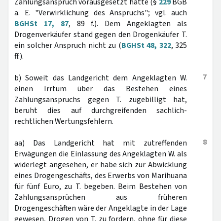
Zahlungsanspruch vorausgesetzt hätte (§
229
BGB
a. E. "Verwirklichung des Anspruchs"; vgl. auch
BGHSt 17, 87
, 89 f.). Dem Angeklagten als
Drogenverkäufer stand gegen den Drogenkäufer T.
ein solcher Anspruch nicht zu (
BGHSt 48, 322
, 325
ff.).
7
b) Soweit das Landgericht dem Angeklagten W.
einen Irrtum über das Bestehen eines
Zahlungsanspruchs gegen T. zugebilligt hat,
beruht dies auf durchgreifenden sachlich-
rechtlichen Wertungsfehlern.
8
aa) Das Landgericht hat mit zutreffenden
Erwägungen die Einlassung des Angeklagten W. als
widerlegt angesehen, er habe sich zur Abwicklung
eines Drogengeschäfts, des Erwerbs von Marihuana
für fünf Euro, zu T. begeben. Beim Bestehen von
Zahlungsansprüchen aus früheren
Drogengeschäften wäre der Angeklagte in der Lage
gewesen, Drogen von T. zu fordern, ohne für diese