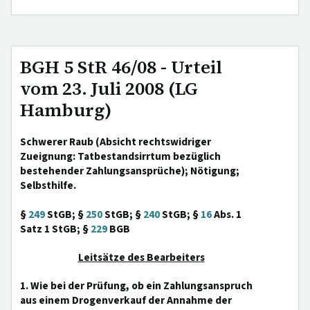
BGH 5 StR 46/08 - Urteil
vom 23. Juli 2008 (LG
Hamburg)
Schwerer Raub (Absicht rechtswidriger
Zueignung: Tatbestandsirrtum bezüglich
bestehender Zahlungsansprüche); Nötigung;
Selbsthilfe.
§
249
StGB; §
250
StGB; §
240
StGB; §
16
Abs. 1
Satz 1 StGB; §
229
BGB
Leitsätze des Bearbeiters
1. Wie bei der Prüfung, ob ein Zahlungsanspruch
aus einem Drogenverkauf der Annahme der