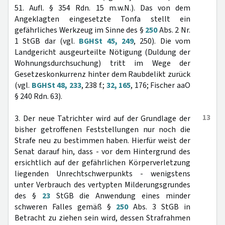
51. Aufl. § 354 Rdn. 15 m.w.N.). Das von dem
Angeklagten eingesetzte Tonfa stellt ein
gefährliches Werkzeug im Sinne des §
250
Abs. 2 Nr.
1 StGB dar (vgl.
BGHSt 45, 249
, 250). Die vom
Landgericht ausgeurteilte Nötigung (Duldung der
Wohnungsdurchsuchung) tritt im Wege der
Gesetzeskonkurrenz hinter dem Raubdelikt zurück
(vgl.
BGHSt 48, 233
, 238 f.;
32, 165
, 176; Fischer aaO
§ 240 Rdn. 63).
13
3. Der neue Tatrichter wird auf der Grundlage der
bisher getroffenen Feststellungen nur noch die
Strafe neu zu bestimmen haben. Hierfür weist der
Senat darauf hin, dass - vor dem Hintergrund des
ersichtlich auf der gefährlichen Körperverletzung
liegenden Unrechtschwerpunkts - wenigstens
unter Verbrauch des vertypten Milderungsgrundes
des §
23
StGB die Anwendung eines minder
schweren Falles gemäß §
250
Abs. 3 StGB in
Betracht zu ziehen sein wird, dessen Strafrahmen