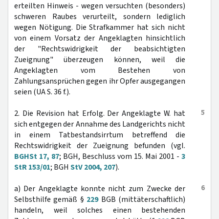
erteilten Hinweis - wegen versuchten (besonders)
schweren Raubes verurteilt, sondern lediglich
wegen Nötigung. Die Strafkammer hat sich nicht
von einem Vorsatz der Angeklagten hinsichtlich
der "Rechtswidrigkeit der beabsichtigten
Zueignung" überzeugen können, weil die
Angeklagten vom Bestehen von
Zahlungsansprüchen gegen ihr Opfer ausgegangen
seien (UA S. 36 f.).
5
2. Die Revision hat Erfolg. Der Angeklagte W. hat
sich entgegen der Annahme des Landgerichts nicht
in einem Tatbestandsirrtum betreffend die
Rechtswidrigkeit der Zueignung befunden (vgl.
BGHSt 17, 87
; BGH, Beschluss vom 15. Mai 2001 -
3
StR 153/01
; BGH
StV 2004, 207
).
6
a) Der Angeklagte konnte nicht zum Zwecke der
Selbsthilfe gemäß §
229
BGB (mittäterschaftlich)
handeln, weil solches einen bestehenden