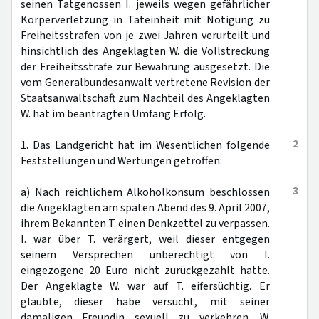
seinen Tatgenossen I. jeweils wegen gefährlicher
Körperverletzung in Tateinheit mit Nötigung zu
Freiheitsstrafen von je zwei Jahren verurteilt und
hinsichtlich des Angeklagten W. die Vollstreckung
der Freiheitsstrafe zur Bewährung ausgesetzt. Die
vom Generalbundesanwalt vertretene Revision der
Staatsanwaltschaft zum Nachteil des Angeklagten
W. hat im beantragten Umfang Erfolg.
2
1. Das Landgericht hat im Wesentlichen folgende
Feststellungen und Wertungen getroffen:
3
a) Nach reichlichem Alkoholkonsum beschlossen
die Angeklagten am späten Abend des 9. April 2007,
ihrem Bekannten T. einen Denkzettel zu verpassen.
I. war über T. verärgert, weil dieser entgegen
seinem Versprechen unberechtigt von I.
eingezogene 20 Euro nicht zurückgezahlt hatte.
Der Angeklagte W. war auf T. eifersüchtig. Er
glaubte, dieser habe versucht, mit seiner
damaligen Freundin sexuell zu verkehren. W.