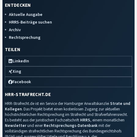
ENTDECKEN
Aktuelle Ausgabe
HRRS-Beiträge suchen
Archiv
Rechtsprechung
TEILEN
LinkedIn
Xing
Facebook
HRR-STRAFRECHT.DE
HRR-Strafrecht.de ist ein Service der Hamburger Anwaltskanzlei
Strate und
Kollegen
. Das Projekt bietet einen kostenlosen Zugang zur aktuellen
höchstrichterlichen Rechtsprechung im Strafrecht und Strafverfahrensrecht.
Es besteht aus der juristischen Fachzeitschrift
HRRS
, einem monatlichen
Newsletter
und einer
Rechtsprechungs-Datenbank
mit der
vollständigen strafrechtlichen Rechtsprechung des Bundesgerichtshofs
(BGH) und ausgewählter Urteile und Beschlüsse u.a. des