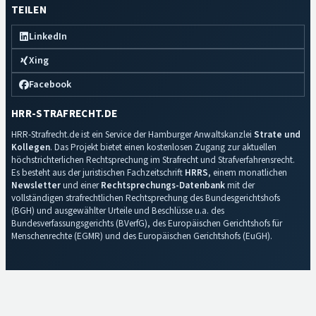
TEILEN
LinkedIn
Xing
Facebook
HRR-STRAFRECHT.DE
HRR-Strafrecht.de ist ein Service der Hamburger Anwaltskanzlei
Strate und
Kollegen
. Das Projekt bietet einen kostenlosen Zugang zur aktuellen
höchstrichterlichen Rechtsprechung im Strafrecht und Strafverfahrensrecht.
Es besteht aus der juristischen Fachzeitschrift
HRRS
, einem monatlichen
Newsletter
und einer
Rechtsprechungs-Datenbank
mit der
vollständigen strafrechtlichen Rechtsprechung des Bundesgerichtshofs
(BGH) und ausgewählter Urteile und Beschlüsse u.a. des
Bundesverfassungsgerichts (BVerfG), des Europäischen Gerichtshofs für
Menschenrechte (EGMR) und des Europäischen Gerichtshofs (EuGH).
Impressum
·
Datenschutz