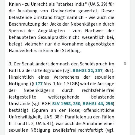
Knien - zu Unrecht als "starkes Indiz" (UA S. 39) für
die Ausübung von Oralverkehr gewertet. Dieser
belastende Umstand trägt nämlich - wie auch die
Beschmutzung der Jacke der Nebenklägerin durch
Sperma des Angeklagten - zum Nachweis der
behaupteten Sexualpraktik nicht wesentlich bei,
belegt vielmehr nur die Vornahme abgenötigten
Handverkehrs in kniender Stellung.
9
3. Der Senat ändert demnach den Schuldspruch im
Fall II. 3 der Urteilsgründe (vgl.
BGHSt 32, 357
, 361).
Hinsichtlich eines Verbrechens der sexuellen
Nötigung (§
177
Abs. 1 Nr. 1 StGB) wird die Aussage
der Nebenklägerin durch rechtsfehlerfrei
festgestellte weitergehende belastende
Umstände (vgl. BGH
StV 1998, 250
;
BGHSt 44, 256
)
bestätigt (Spuren an der Hose; offensichtliche
Unfreiwilligkeit, UA S. 38 f.; Parallelen zu den Fällen
II. 1 und II. 2, UA S. 41), was auch die Annahme einer
sexuellen Nötigung zweifelsfrei rechtfertigt (vgl.