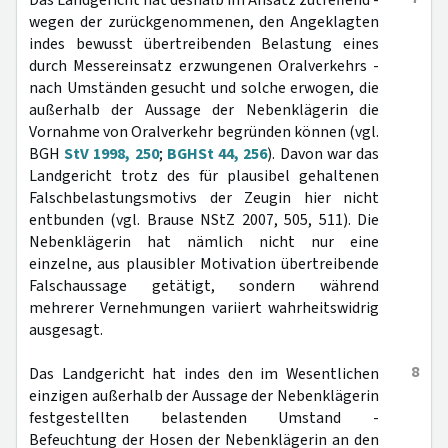
Das Landgericht hat deshalb im Ansatz zutreffend -
wegen der zurückgenommenen, den Angeklagten
indes bewusst übertreibenden Belastung eines
durch Messereinsatz erzwungenen Oralverkehrs -
nach Umständen gesucht und solche erwogen, die
außerhalb der Aussage der Nebenklägerin die
Vornahme von Oralverkehr begründen können (vgl.
BGH
StV 1998, 250
;
BGHSt 44, 256
). Davon war das
Landgericht trotz des für plausibel gehaltenen
Falschbelastungsmotivs der Zeugin hier nicht
entbunden (vgl. Brause NStZ 2007, 505, 511). Die
Nebenklägerin hat nämlich nicht nur eine
einzelne, aus plausibler Motivation übertreibende
Falschaussage getätigt, sondern während
mehrerer Vernehmungen variiert wahrheitswidrig
ausgesagt.
8
Das Landgericht hat indes den im Wesentlichen
einzigen außerhalb der Aussage der Nebenklägerin
festgestellten belastenden Umstand -
Befeuchtung der Hosen der Nebenklägerin an den