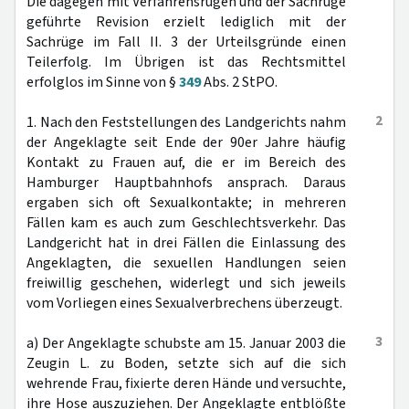
Die dagegen mit Verfahrensrügen und der Sachrüge
geführte Revision erzielt lediglich mit der
Sachrüge im Fall II. 3 der Urteilsgründe einen
Teilerfolg. Im Übrigen ist das Rechtsmittel
erfolglos im Sinne von §
349
Abs. 2 StPO.
2
1. Nach den Feststellungen des Landgerichts nahm
der Angeklagte seit Ende der 90er Jahre häufig
Kontakt zu Frauen auf, die er im Bereich des
Hamburger Hauptbahnhofs ansprach. Daraus
ergaben sich oft Sexualkontakte; in mehreren
Fällen kam es auch zum Geschlechtsverkehr. Das
Landgericht hat in drei Fällen die Einlassung des
Angeklagten, die sexuellen Handlungen seien
freiwillig geschehen, widerlegt und sich jeweils
vom Vorliegen eines Sexualverbrechens überzeugt.
3
a) Der Angeklagte schubste am 15. Januar 2003 die
Zeugin L. zu Boden, setzte sich auf die sich
wehrende Frau, fixierte deren Hände und versuchte,
ihre Hose auszuziehen. Der Angeklagte entblößte