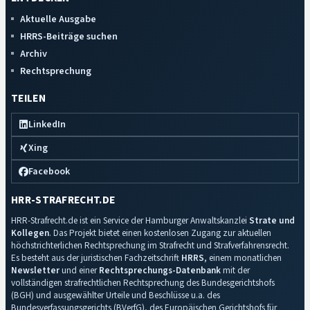
Aktuelle Ausgabe
HRRS-Beiträge suchen
Archiv
Rechtsprechung
TEILEN
LinkedIn
Xing
Facebook
HRR-STRAFRECHT.DE
HRR-Strafrecht.de ist ein Service der Hamburger Anwaltskanzlei
Strate und
Kollegen
. Das Projekt bietet einen kostenlosen Zugang zur aktuellen
höchstrichterlichen Rechtsprechung im Strafrecht und Strafverfahrensrecht.
Es besteht aus der juristischen Fachzeitschrift
HRRS
, einem monatlichen
Newsletter
und einer
Rechtsprechungs-Datenbank
mit der
vollständigen strafrechtlichen Rechtsprechung des Bundesgerichtshofs
(BGH) und ausgewählter Urteile und Beschlüsse u.a. des
Bundesverfassungsgerichts (BVerfG), des Europäischen Gerichtshofs für