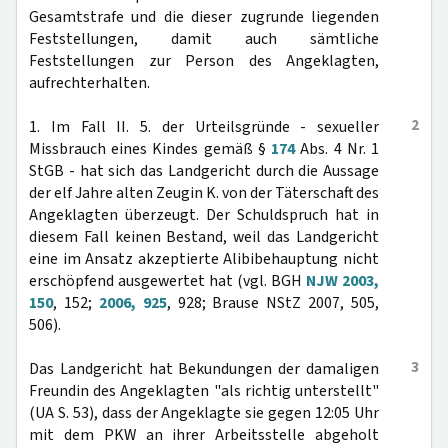
Gesamtstrafe und die dieser zugrunde liegenden
Feststellungen, damit auch sämtliche
Feststellungen zur Person des Angeklagten,
aufrechterhalten.
2
1. Im Fall II. 5. der Urteilsgründe - sexueller
Missbrauch eines Kindes gemäß §
174
Abs. 4 Nr. 1
StGB - hat sich das Landgericht durch die Aussage
der elf Jahre alten Zeugin K. von der Täterschaft des
Angeklagten überzeugt. Der Schuldspruch hat in
diesem Fall keinen Bestand, weil das Landgericht
eine im Ansatz akzeptierte Alibibehauptung nicht
erschöpfend ausgewertet hat (vgl. BGH
NJW 2003,
150
, 152;
2006, 925
, 928; Brause NStZ 2007, 505,
506).
3
Das Landgericht hat Bekundungen der damaligen
Freundin des Angeklagten "als richtig unterstellt"
(UA S. 53), dass der Angeklagte sie gegen 12:05 Uhr
mit dem PKW an ihrer Arbeitsstelle abgeholt