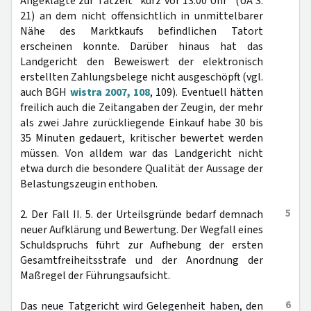
Angeklagte zur Tatzeit "kurz vor 13:00 Uhr" (UA S.
21) an dem nicht offensichtlich in unmittelbarer
Nähe des Marktkaufs befindlichen Tatort
erscheinen konnte. Darüber hinaus hat das
Landgericht den Beweiswert der elektronisch
erstellten Zahlungsbelege nicht ausgeschöpft (vgl.
auch BGH
wistra 2007, 108
, 109). Eventuell hätten
freilich auch die Zeitangaben der Zeugin, der mehr
als zwei Jahre zurückliegende Einkauf habe 30 bis
35 Minuten gedauert, kritischer bewertet werden
müssen. Von alldem war das Landgericht nicht
etwa durch die besondere Qualität der Aussage der
Belastungszeugin enthoben.
5
2. Der Fall II. 5. der Urteilsgründe bedarf demnach
neuer Aufklärung und Bewertung. Der Wegfall eines
Schuldspruchs führt zur Aufhebung der ersten
Gesamtfreiheitsstrafe und der Anordnung der
Maßregel der Führungsaufsicht.
6
Das neue Tatgericht wird Gelegenheit haben, den