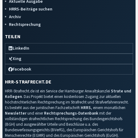
Aktuelle Ausgabe
HRRS-Beiträge suchen
Archiv
Rechtsprechung
TEILEN
LinkedIn
Xing
Facebook
HRR-STRAFRECHT.DE
HRR-Strafrecht.de ist ein Service der Hamburger Anwaltskanzlei
Strate und
Kollegen
. Das Projekt bietet einen kostenlosen Zugang zur aktuellen
höchstrichterlichen Rechtsprechung im Strafrecht und Strafverfahrensrecht.
Es besteht aus der juristischen Fachzeitschrift
HRRS
, einem monatlichen
Newsletter
und einer
Rechtsprechungs-Datenbank
mit der
vollständigen strafrechtlichen Rechtsprechung des Bundesgerichtshofs
(BGH) und ausgewählter Urteile und Beschlüsse u.a. des
Bundesverfassungsgerichts (BVerfG), des Europäischen Gerichtshofs für
Menschenrechte (EGMR) und des Europäischen Gerichtshofs (EuGH).