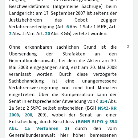
Beschwerdeführers (allgemeine Sachrüge) beim
Landgericht am 17. September 2007 ist seitens der
Justizbehörden das Gebot zügiger
Verfahrenserledigung (Art.
6
Abs. 1 Satz 1 MRK, Art.
2
Abs. 1 i.V.m. Art.
20
Abs. 3 GG) verletzt worden.
2
Ohne erkennbaren sachlichen Grund ist die
Übersendung der Strafakten an den
Generalbundesanwalt, bei dem die Akten am 30.
Mai 2008 eingegangen sind, erst am 20. Mai 2008
veranlasst worden. Durch diese verzögerte
Sachbehandlung ist eine unangemessene
Verfahrensverzögerung von rund fünf Monaten
eingetreten. Über die Kompensation kann der
Senat in entsprechender Anwendung von §
354
Abs.
1a Satz 2 StPO selbst entscheiden (BGH
NStZ-RR
2008, 208
, 209), wobei der Senat an einer
Entscheidung durch Beschluss (
BGHR StPO § 354
Abs. 1a Verfahren 3
) durch den vom
Generalbundesanwalt hier höher bemessenen