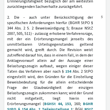
Erinnerungsfähigkeit bezüglich der am weitesten
zurückliegenden Sachverhalte zurückgeführt.
5
2. Die - auch unter Berücksichtigung der
spezifischen Anforderungen hierfür (BGHR StPO §
344 Abs. 2 S. 2 Beweiswürdigung 5; Brause NStZ
2007, 505, 511) - zulässig erhobene Verfahrensrüge,
mit der ein Erörterungsmangel jenseits des
unmittelbaren Urteilsgegenstandes geltend
gemacht wird, greift durch. Die Revision weist
zutreffend darauf hin, dass in einem Fall, in dem der
Anklagevorwurf allein auf der Aussage einer
Belastungszeugin aufbaut, wegen einiger dieser
Taten das Verfahren aber nach §
154
Abs. 2 StPO
eingestellt wird, den Gründen für die Einstellung
Beweisbedeutung für die allein entscheidende
Frage der Glaubwürdigkeit der einzigen
Belastungszeugin zukommen kann; wird der Grund
nicht mitgeteilt, liegt hierin ein
Erörterungsmangel (
BGHSt 44, 153
, 160;
BGHR
StPO § 154 Abs. 2 Teileinstellung 1
; BGH
NStZ