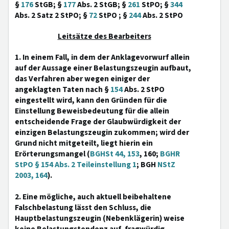
§
176
StGB; §
177
Abs. 2 StGB; §
261
StPO; §
344
Abs. 2 Satz 2 StPO; §
72
StPO ; §
244
Abs. 2 StPO
Leitsätze des Bearbeiters
1. In einem Fall, in dem der Anklagevorwurf allein
auf der Aussage einer Belastungszeugin aufbaut,
das Verfahren aber wegen einiger der
angeklagten Taten nach §
154
Abs. 2 StPO
eingestellt wird, kann den Gründen für die
Einstellung Beweisbedeutung für die allein
entscheidende Frage der Glaubwürdigkeit der
einzigen Belastungszeugin zukommen; wird der
Grund nicht mitgeteilt, liegt hierin ein
Erörterungsmangel (
BGHSt 44, 153
, 160;
BGHR
StPO § 154 Abs. 2 Teileinstellung 1
; BGH
NStZ
2003, 164
).
2. Eine mögliche, auch aktuell beibehaltene
Falschbelastung lässt den Schluss, die
Hauptbelastungszeugin (Nebenklägerin) weise