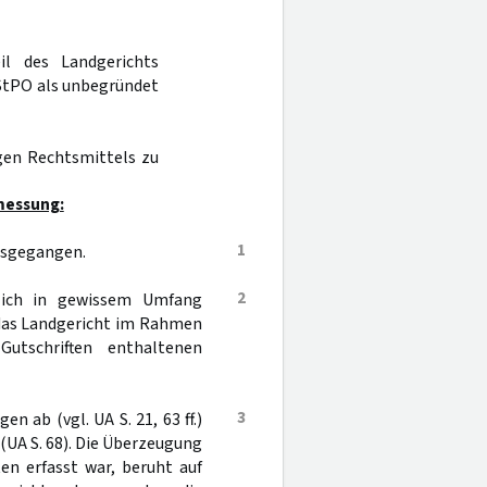
il des Landgerichts
StPO als unbegründet
igen Rechtsmittels zu
messung:
1
usgegangen.
2
lich in gewissem Umfang
 das Landgericht im Rahmen
tschriften enthaltenen
3
 ab (vgl. UA S. 21, 63 ff.)
(UA S. 68). Die Überzeugung
en erfasst war, beruht auf