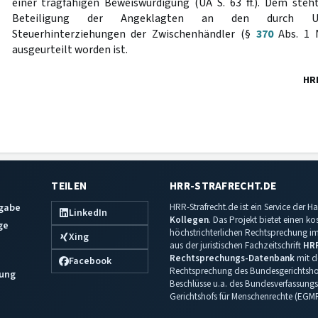
einer tragfähigen Beweiswürdigung (UA S. 63 ff.). Dem steh
Beteiligung der Angeklagten an den durch Unt
Steuerhinterziehungen der Zwischenhändler (§
370
Abs. 1 N
ausgeurteilt worden ist.
HR
TEILEN
HRR-STRAFRECHT.DE
sgabe
HRR-Strafrecht.de ist ein Service der
LinkedIn
Kollegen
. Das Projekt bietet einen k
ge
höchstrichterlichen Rechtsprechung im 
Xing
aus der juristischen Fachzeitschrift
HR
Rechtsprechungs-Datenbank
mit de
Facebook
Rechtsprechung des Bundesgerichtshof
ung
Beschlüsse u.a. des Bundesverfassungs
Gerichtshofs für Menschenrechte (EGM