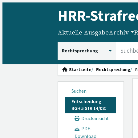
HRR
-Strafre
Aktuelle Ausgabe
Archiv
R
HRRS durchsuchen
Startseite
Rechtsprechung
B
Suchen
Entscheidung
BGH 5 StR 14/08:
Druckansicht
PDF-
Download