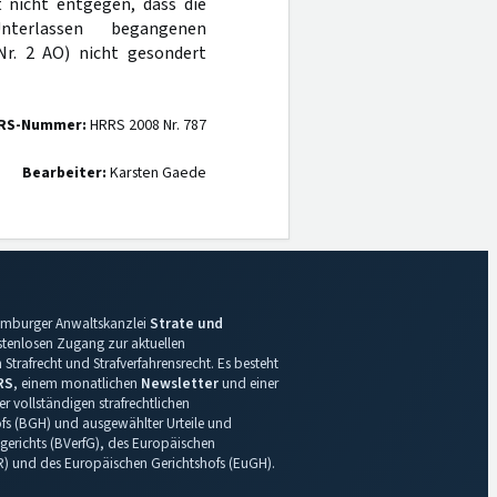
t nicht entgegen, dass die
erlassen begangenen
r. 2 AO) nicht gesondert
RS-Nummer:
HRRS 2008 Nr. 787
Bearbeiter:
Karsten Gaede
 Hamburger Anwaltskanzlei
Strate und
ostenlosen Zugang zur aktuellen
Strafrecht und Strafverfahrensrecht. Es besteht
RS
, einem monatlichen
Newsletter
und einer
r vollständigen strafrechtlichen
s (BGH) und ausgewählter Urteile und
gerichts (BVerfG), des Europäischen
R) und des Europäischen Gerichtshofs (EuGH).