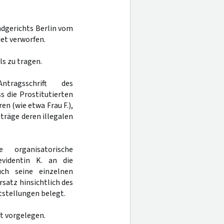
ndgerichts Berlin vom
et verworfen.
s zu tragen.
ragsschrift des
s die Prostitutierten
en (wie etwa Frau F.),
träge deren illegalen
organisatorische
evidentin K. an die
uch seine einzelnen
rsatz hinsichtlich des
ststellungen belegt.
at vorgelegen.