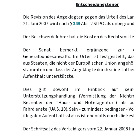
Entscheidungstenor
Die Revision des Angeklagten gegen das Urteil des La
21. Juni 2007 wird nach §
349
Abs. 2 StPO als unbegründ
Der Beschwerdeführer hat die Kosten des Rechtsmittel
Der Senat bemerkt ergänzend zur Ant
Generalbundesanwalts: Im Urteil ist festgestellt, das
aus Staaten, die nicht der Europäischen Union angehör
stammten und dass der Angeklagte durch seine Tatbei
Aufenthalt unterstützte.
Dies gilt sowohl im Hinblick auf seine 
Unterstützungshandlung (Vermittlung der Nichtr
Betreiber der "Haus- und Hotelagentur") als a
Fahrdienste (UA S. 10). Sein - zumindest bedingter - Vo
illegalen Aufenthaltsstatus ist ebenfalls durch die Fe
Der Schriftsatz des Verteidigers vom 22. Januar 2008 h