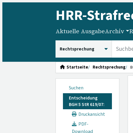
HRR
-Strafre
Aktuelle Ausgabe
Archiv
R
HRRS durchsuchen
Startseite
Rechtsprechung
B
Suchen
Entscheidung
BGH 5 StR 619/07:
Druckansicht
PDF-
Download