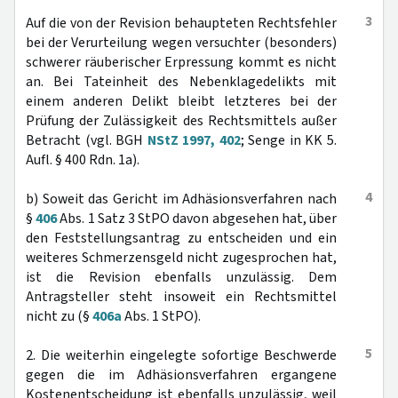
3
Auf die von der Revision behaupteten Rechtsfehler
bei der Verurteilung wegen versuchter (besonders)
schwerer räuberischer Erpressung kommt es nicht
an. Bei Tateinheit des Nebenklagedelikts mit
einem anderen Delikt bleibt letzteres bei der
Prüfung der Zulässigkeit des Rechtsmittels außer
Betracht (vgl. BGH
NStZ 1997, 402
; Senge in KK 5.
Aufl. § 400 Rdn. 1a).
4
b) Soweit das Gericht im Adhäsionsverfahren nach
§
406
Abs. 1 Satz 3 StPO davon abgesehen hat, über
den Feststellungsantrag zu entscheiden und ein
weiteres Schmerzensgeld nicht zugesprochen hat,
ist die Revision ebenfalls unzulässig. Dem
Antragsteller steht insoweit ein Rechtsmittel
nicht zu (§
406a
Abs. 1 StPO).
5
2. Die weiterhin eingelegte sofortige Beschwerde
gegen die im Adhäsionsverfahren ergangene
Kostenentscheidung ist ebenfalls unzulässig, weil