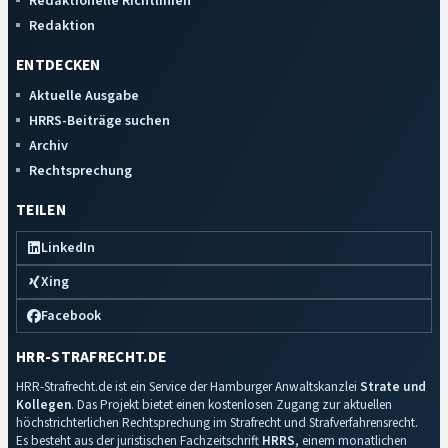
Redaktionelle Richtlinien
Redaktion
ENTDECKEN
Aktuelle Ausgabe
HRRS-Beiträge suchen
Archiv
Rechtsprechung
TEILEN
LinkedIn
Xing
Facebook
HRR-STRAFRECHT.DE
HRR-Strafrecht.de ist ein Service der Hamburger Anwaltskanzlei
Strate und
Kollegen
. Das Projekt bietet einen kostenlosen Zugang zur aktuellen
höchstrichterlichen Rechtsprechung im Strafrecht und Strafverfahrensrecht.
Es besteht aus der juristischen Fachzeitschrift
HRRS
, einem monatlichen