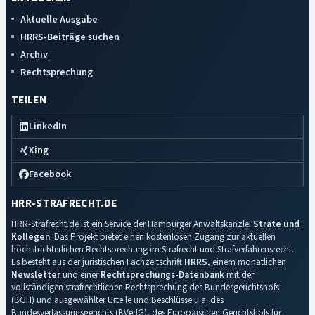
Aktuelle Ausgabe
HRRS-Beiträge suchen
Archiv
Rechtsprechung
TEILEN
LinkedIn
Xing
Facebook
HRR-STRAFRECHT.DE
HRR-Strafrecht.de ist ein Service der Hamburger Anwaltskanzlei
Strate und
Kollegen
. Das Projekt bietet einen kostenlosen Zugang zur aktuellen
höchstrichterlichen Rechtsprechung im Strafrecht und Strafverfahrensrecht.
Es besteht aus der juristischen Fachzeitschrift
HRRS
, einem monatlichen
Newsletter
und einer
Rechtsprechungs-Datenbank
mit der
vollständigen strafrechtlichen Rechtsprechung des Bundesgerichtshofs
(BGH) und ausgewählter Urteile und Beschlüsse u.a. des
Bundesverfassungsgerichts (BVerfG), des Europäischen Gerichtshofs für