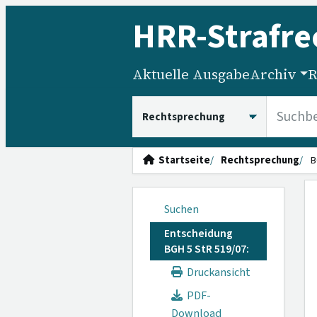
HRR
-Strafre
Aktuelle Ausgabe
Archiv
R
HRRS durchsuchen
Startseite
Rechtsprechung
B
Suchen
Entscheidung
BGH 5 StR 519/07:
Druckansicht
PDF-
Download