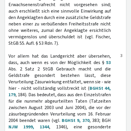
Erwachsenenstrafrecht nicht vorgesehen sind;
auch erschließt sich eine sinnvolle Einwirkung auf
den Angeklagten durch eine zusätzliche Geldstrafe
neben einer zu verbüßenden Freiheitsstrafe nicht
ohne weiteres, zumal der Angeklagte ersichtlich
vermögenslos und überschuldet ist (vgl. Fischer,
StGB 55. Aufl. § 53 Rdn. 7).
3
Vor allem hat das Landgericht aber übersehen,
dass, auch wenn es von der Möglichkeit des §
53
Abs. 2 Satz 2 StGB Gebrauch macht und die
Geldstrafe gesondert bestehen lässt, diese
Verurteilung Zäsurwirkung entfaltet, wenn sie - wie
hier - nicht vollständig vollstreckt ist (
BGHSt 44,
179
, 184). Das bedeutet, dass aus den Einzelstrafen
für die nunmehr abgeurteilten Taten (Tatzeiten
zwischen August 2003 und Juni 2004), die vor der
zäsurbegründenden Verurteilung vom 16. Februar
2004 beendet waren (vgl.
BGHSt 9, 370
, 383; BGH
NJW 1999, 1344
, 1346), eine gesonderte