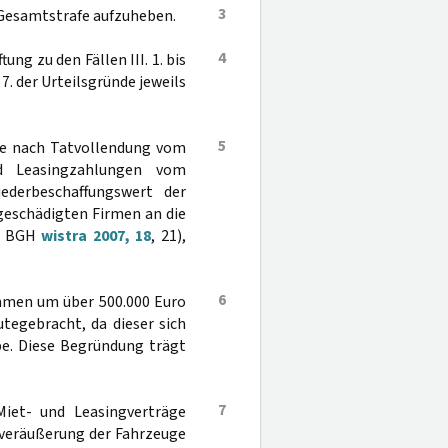
3
e Gesamtstrafe aufzuheben.
4
ung zu den Fällen III. 1. bis
. 7. der Urteilsgründe jeweils
5
die nach Tatvollendung vom
d Leasingzahlungen vom
ederbeschaffungswert der
geschädigten Firmen an die
zu BGH
wistra 2007, 18
, 21),
6
ummen um über 500.000 Euro
tegebracht, da dieser sich
e. Diese Begründung trägt
7
iet- und Leasingverträge
erveräußerung der Fahrzeuge