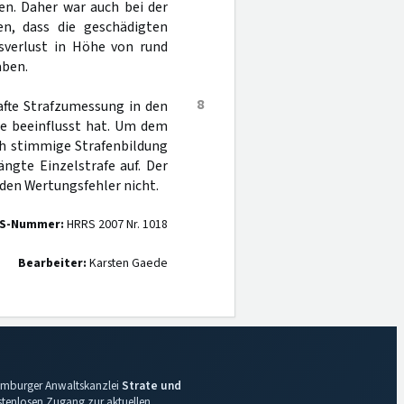
en. Daher war auch bei der
n, dass die geschädigten
nsverlust in Höhe von rund
aben.
8
afte Strafzumessung in den
nde beeinflusst hat. Um dem
ch stimmige Strafenbildung
ngte Einzelstrafe auf. Der
den Wertungsfehler nicht.
S-Nummer:
HRRS 2007 Nr. 1018
Bearbeiter:
Karsten Gaede
 Hamburger Anwaltskanzlei
Strate und
ostenlosen Zugang zur aktuellen