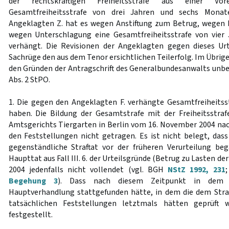
der rechtskräftigen Freiheitsstrafe aus einer Vo
Gesamtfreiheitsstrafe von drei Jahren und sechs Monat
Angeklagten Z. hat es wegen Anstiftung zum Betrug, wegen B
wegen Unterschlagung eine Gesamtfreiheitsstrafe von vie
verhängt. Die Revisionen der Angeklagten gegen dieses Urt
Sachrüge den aus dem Tenor ersichtlichen Teilerfolg. Im Übrige
den Gründen der Antragschrift des Generalbundesanwalts unb
Abs. 2 StPO.
1. Die gegen den Angeklagten F. verhängte Gesamtfreiheits
haben. Die Bildung der Gesamtstrafe mit der Freiheitsstra
Amtsgerichts Tiergarten in Berlin vom 16. November 2004 na
den Feststellungen nicht getragen. Es ist nicht belegt, dass
gegenständliche Straftat vor der früheren Verurteilung be
Haupttat aus Fall III. 6. der Urteilsgründe (Betrug zu Lasten de
2004 jedenfalls nicht vollendet (vgl. BGH
NStZ 1992, 231
Begehung 3
). Dass nach diesem Zeitpunkt in dem 
Hauptverhandlung stattgefunden hätte, in dem die dem Stra
tatsächlichen Feststellungen letztmals hätten geprüft 
festgestellt.