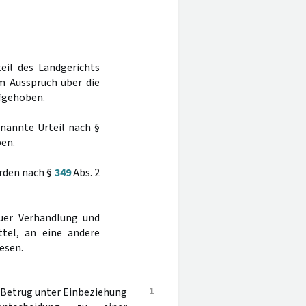
teil des Landgerichts
m Ausspruch über die
fgehoben.
enannte Urteil nach §
en.
rden nach §
349
Abs. 2
uer Verhandlung und
tel, an eine andere
esen.
1
 Betrug unter Einbeziehung