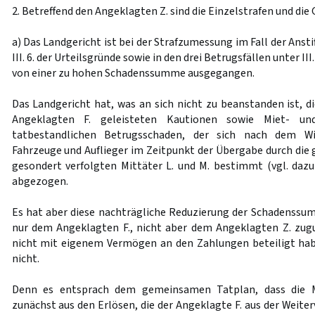
2. Betreffend den Angeklagten Z. sind die Einzelstrafen und di
a) Das Landgericht ist bei der Strafzumessung im Fall der Anstift
III. 6. der Urteilsgründe sowie in den drei Betrugsfällen unter III
von einer zu hohen Schadenssumme ausgegangen.
Das Landgericht hat, was an sich nicht zu beanstanden ist, 
Angeklagten F. geleisteten Kautionen sowie Miet- un
tatbestandlichen Betrugsschaden, der sich nach dem Wi
Fahrzeuge und Auflieger im Zeitpunkt der Übergabe durch die 
gesondert verfolgten Mittäter L. und M. bestimmt (vgl. da
abgezogen.
Es hat aber diese nachträgliche Reduzierung der Schadenss
nur dem Angeklagten F., nicht aber dem Angeklagten Z. zugu
nicht mit eigenem Vermögen an den Zahlungen beteiligt hab
nicht.
Denn es entsprach dem gemeinsamen Tatplan, dass die M
zunächst aus den Erlösen, die der Angeklagte F. aus der Weit