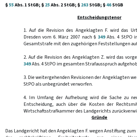
§
55
Abs. 1 StGB; §
25
Abs. 2 StGB; §
263
StGB; §
46
StGB
Entscheidungstenor
1. Auf die Revision des Angeklagten F. wird das Ur
Dresden vom 6. März 2007 nach §
349
Abs. 4 StPO i
Gesamtstrafe mit den zugehörigen Feststellungen au
2. Auf die Revision des Angeklagten Z. wird das vorg
349
Abs. 4 StPO im gesamten Strafausspruch aufgehob
3. Die weitergehenden Revisionen der Angeklagten we
StPO als unbegründet verworfen.
4. Im Umfang der Aufhebung wird die Sache zu ne
Entscheidung, auch über die Kosten der Rechtsmit
Wirtschaftsstrafkammer des Landgerichts zurückverwi
Gründe
Das Landgericht hat den Angeklagten F. wegen Anstiftung zum