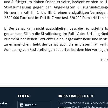
und Auflieger im Nahen Osten erzielte, bedient werden sollt
Strafzumessung gegen den Angeklagten Z. zugrundezulege
Firmen im Fall III. 1. bis III. 6. einen endgültigen Vermöge
2.500.000 Euro und im Fall III. 7. von fast 220.000 Euro erlitten h
b) Der Senat kann nicht ausschließen, dass die rechtsfehlerh
genannten Fällen die Straffindung im Fall IV. der Urteilsgrü
nunmehr berufenen Tatrichter eine insgesamt neue und in si
zu ermöglichen, hebt der Senat auch die in diesem Fall verhä
Aufhebung von Feststellungen bedarf es bei dem hier vorliegen
HRR
TEILEN
HRR-STRAFRECHT.DE
sgabe
HRR-Strafrecht.de ist ein Service der
LinkedIn
Kollegen
. Das Projekt bietet einen k