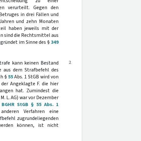
rentscheidung zu einer
en verurteilt. Gegen den
etruges in drei Fällen und
r Jahren und zehn Monaten
eil haben jeweils mit der
n sind die Rechtsmittel aus
egründet im Sinne des §
349
2
strafe kann keinen Bestand
fe aus dem Strafbefehl des
ch §
55
Abs. 1 StGB wird von
 der Angeklagte F. die hier
gangen hat. Zumindest die
r M. L. AG) war vor Dezember
;
BGHR StGB § 55 Abs. 1
anderen Verfahren eine
fbefehl zugrundeliegenden
werden können, ist nicht