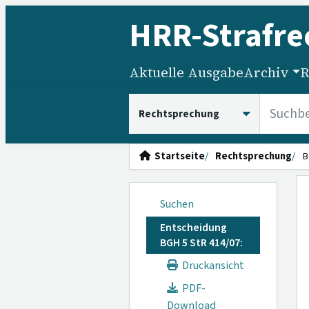
HRR
-Strafre
Aktuelle Ausgabe
Archiv
R
HRRS durchsuchen
Startseite
Rechtsprechung
B
Suchen
Entscheidung
BGH 5 StR 414/07:
Druckansicht
PDF-
Download