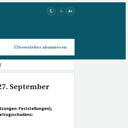
A-
A+
Newsletter abonnieren
]
 27. September
tzungen: Feststellungen);
etrugsschadens: