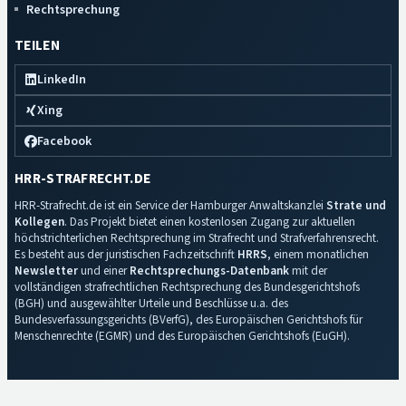
Rechtsprechung
TEILEN
LinkedIn
Xing
Facebook
HRR-STRAFRECHT.DE
HRR-Strafrecht.de ist ein Service der Hamburger Anwaltskanzlei
Strate und
Kollegen
. Das Projekt bietet einen kostenlosen Zugang zur aktuellen
höchstrichterlichen Rechtsprechung im Strafrecht und Strafverfahrensrecht.
Es besteht aus der juristischen Fachzeitschrift
HRRS
, einem monatlichen
Newsletter
und einer
Rechtsprechungs-Datenbank
mit der
vollständigen strafrechtlichen Rechtsprechung des Bundesgerichtshofs
(BGH) und ausgewählter Urteile und Beschlüsse u.a. des
Bundesverfassungsgerichts (BVerfG), des Europäischen Gerichtshofs für
Menschenrechte (EGMR) und des Europäischen Gerichtshofs (EuGH).
Impressum
·
Datenschutz