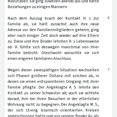
Maßstäben. Sie ging zuweilen abends aus und hatte
Beziehungen zu einigen Männern.
6
Nach dem Auszug brach der Kontakt H. s zur
Familie ab, sie hielt zunächst auch ihre neue
Adresse vor den Familienmitgliedern geheim, ging
aber nach einiger Zeit doch wieder auf ihre Eltern
zu. Diese und ihre Brüder lehnten H. s Lebensweise
ab. H. fühlte sich deswegen manchmal von ihrer
Familie bedroht. Gleichwohl wünschte sie sich
einen engeren familiären Anschluss.
7
Wegen dieser zwiespältigen Situation wechselten
sich Phasen größerer Distanz mit solchen ab, in
denen sie einen entspannteren Umgang mit ihrer
Familie pflegte. Der Angeklagte A. S. lehnte den
Kontakt zu seiner Schwester ab; auch sie achtete
darauf, ihm bei ihren Besuchen in der elterlichen
Wohnung nicht zu begegnen. Der Angeklagte M. S.,
der sich streng islamisch orientierten Kreisen
angeschlossen hatte und von seinem Bruder Ay. als