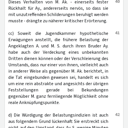
40
Dieses Verhalten von M. Ak. - einerseits fester
Rückhalt für Ay., andererseits nervös, so dass sie
mit unzutreffenden Schilderungen beruhigt werden
musste - drängte zu näherer kritischer Erörterung.
41
cc) Soweit die Jugendkammer hypothetische
Erwägungen anstellt, die frühere Belastung der
Angeklagten A. und M. S. durch ihren Bruder Ay.
habe auch der Verdeckung eines unbekannten
Dritten dienen können oder der Verschleierung des
Umstands, dass nur einer von ihnen, vielleicht auch
in anderer Weise als gegenüber M. Ak. berichtet, in
die Tat eingebunden gewesen sei, handelt es sich
um eine rein abstrakte und angesichts der übrigen
Feststellungen gerade bei Bekundungen
gegenüber M. ganz fernliegende Möglichkeit ohne
reale Anknüpfungspunkte.
42
d) Die Würdigung der Belastungsindizien ist auch
aus folgendem Grund lückenhaft: Sie erstreckt sich
nicht auf den Umstand, dass Ay. S. wenige Minuten