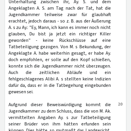
Unterhaltung zwischen ihr, Ay. S. und dem
Angeklagten A. S. am Tag nach der Tat, hat die
Jugendkammer teilweise zwar für glaubhaft
erachtet, jedoch daraus - so z. B. aus der Äußerung
A. s zu Ay.: "Ey, Mann, ich kann es immer noch nicht
glauben, Du bist ja jetzt ein richtiger Killer
geworden" - keine Rückschlüsse auf eine
Tatbeteiligung gezogen. Von M. s Bekundung, der
Angeklagte A. habe weiterhin gesagt, er habe Ay.
doch empfohlen, er solle auf den Kopf schießen,
konnte sich die Jugendkammer nicht überzeugen.
Auch die zeitlichen Abläufe und ein
fehlgeschlagenes Alibi A. s stellten keine Indizien
dafür da, dass er in die Tatbegehung eingebunden
gewesen sei.
20
Aufgrund dieser Beweiswürdigung kommt die
Jugendkammer zu dem Schluss, dass die von M. Ak.
vermittelten Angaben Ay. s zur Tatbeteiligung
seiner Brüder von ihm hätten erfunden sein
können. Dies hätte, so mutmaßt das Landgericht,