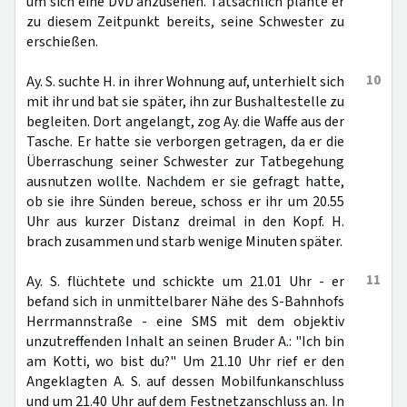
um sich eine DVD anzusehen. Tatsächlich plante er
zu diesem Zeitpunkt bereits, seine Schwester zu
erschießen.
10
Ay. S. suchte H. in ihrer Wohnung auf, unterhielt sich
mit ihr und bat sie später, ihn zur Bushaltestelle zu
begleiten. Dort angelangt, zog Ay. die Waffe aus der
Tasche. Er hatte sie verborgen getragen, da er die
Überraschung seiner Schwester zur Tatbegehung
ausnutzen wollte. Nachdem er sie gefragt hatte,
ob sie ihre Sünden bereue, schoss er ihr um 20.55
Uhr aus kurzer Distanz dreimal in den Kopf. H.
brach zusammen und starb wenige Minuten später.
11
Ay. S. flüchtete und schickte um 21.01 Uhr - er
befand sich in unmittelbarer Nähe des S-Bahnhofs
Herrmannstraße - eine SMS mit dem objektiv
unzutreffenden Inhalt an seinen Bruder A.: "Ich bin
am Kotti, wo bist du?" Um 21.10 Uhr rief er den
Angeklagten A. S. auf dessen Mobilfunkanschluss
und um 21.40 Uhr auf dem Festnetzanschluss an. In