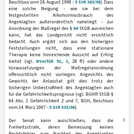
Beschluss vom 18. August 1998 -
5 StR 363/98
). Dass
eine solche Neigung - wie sie bei dem
festgestellten Alkoholmissbrauch des
Angeklagten außerordentlich naheliegt - zur
Anordnung der Maßregel des §
64
StGB ausreichen
kann, hat das Landgericht nicht ersichtlich
bedacht. Auch ergibt sich aus den bisherigen
Feststellungen nicht, dass eine stationäre
Therapie keine hinreichende Aussicht auf Erfolg
bietet (vgl.
BVerfGE 91, 1
, 28 ff.) oder andere
Voraussetzungen der Maßregelanordnung
offensichtlich nicht vorliegen. Angesichts des
Gewichts der Anlasstat gilt dies trotz der
bisherigen Unbestraftheit des Angeklagten auch
für die Gefährlichkeitsprognose (vgl. BGHR StGB §
64 Abs. 1 Gefährlichkeit 2 und 7; BGH, Beschluss
vom 14. März 2007 -
5 StR 535/06
).
5
Der Senat kann ausschließen, dass die
Freiheitsstrafe, deren Bemessung keinen
Rechtsfehler zum Nachteil des Angeklagten