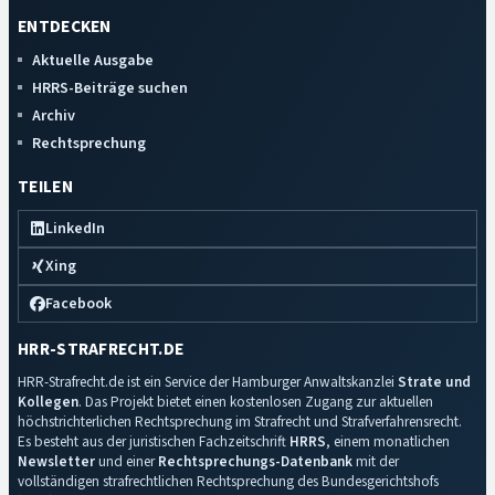
ENTDECKEN
Aktuelle Ausgabe
HRRS-Beiträge suchen
Archiv
Rechtsprechung
TEILEN
LinkedIn
Xing
Facebook
HRR-STRAFRECHT.DE
HRR-Strafrecht.de ist ein Service der Hamburger Anwaltskanzlei
Strate und
Kollegen
. Das Projekt bietet einen kostenlosen Zugang zur aktuellen
höchstrichterlichen Rechtsprechung im Strafrecht und Strafverfahrensrecht.
Es besteht aus der juristischen Fachzeitschrift
HRRS
, einem monatlichen
Newsletter
und einer
Rechtsprechungs-Datenbank
mit der
vollständigen strafrechtlichen Rechtsprechung des Bundesgerichtshofs