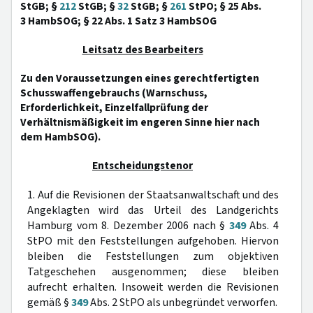
StGB; §
212
StGB; §
32
StGB; §
261
StPO; § 25 Abs.
3 HambSOG; § 22 Abs. 1 Satz 3 HambSOG
Leitsatz des Bearbeiters
Zu den Voraussetzungen eines gerechtfertigten
Schusswaffengebrauchs (Warnschuss,
Erforderlichkeit, Einzelfallprüfung der
Verhältnismäßigkeit im engeren Sinne hier nach
dem HambSOG).
Entscheidungstenor
1. Auf die Revisionen der Staatsanwaltschaft und des
Angeklagten wird das Urteil des Landgerichts
Hamburg vom 8. Dezember 2006 nach §
349
Abs. 4
StPO mit den Feststellungen aufgehoben. Hiervon
bleiben die Feststellungen zum objektiven
Tatgeschehen ausgenommen; diese bleiben
aufrecht erhalten. Insoweit werden die Revisionen
gemäß §
349
Abs. 2 StPO als unbegründet verworfen.