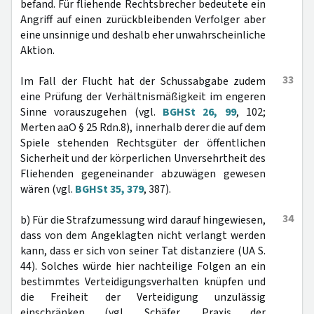
befand. Für fliehende Rechtsbrecher bedeutete ein
Angriff auf einen zurückbleibenden Verfolger aber
eine unsinnige und deshalb eher unwahrscheinliche
Aktion.
33
Im Fall der Flucht hat der Schussabgabe zudem
eine Prüfung der Verhältnismäßigkeit im engeren
Sinne vorauszugehen (vgl.
BGHSt 26, 99
, 102;
Merten aaO § 25 Rdn.8), innerhalb derer die auf dem
Spiele stehenden Rechtsgüter der öffentlichen
Sicherheit und der körperlichen Unversehrtheit des
Fliehenden gegeneinander abzuwägen gewesen
wären (vgl.
BGHSt 35, 379
, 387).
34
b) Für die Strafzumessung wird darauf hingewiesen,
dass von dem Angeklagten nicht verlangt werden
kann, dass er sich von seiner Tat distanziere (UA S.
44). Solches würde hier nachteilige Folgen an ein
bestimmtes Verteidigungsverhalten knüpfen und
die Freiheit der Verteidigung unzulässig
einschränken (vgl. Schäfer, Praxis der