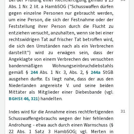
Bei der Prüfung einer Rechtfertigung gemäß § 25
Abs. 1 Nr. 2 lit. a HambSOG ("Schusswaffen dürfen
gegen einzelne Personen nur gebraucht werden,
um eine Person, die sich der Festnahme oder der
Feststellung ihrer Person durch die Flucht zu
entziehen versucht, anzuhalten, wenn sie bei einer
rechtswidrigen Tat auf frischer Tat betroffen wird,
die sich den Umständen nach als ein Verbrechen
darstellt") wird zu erwägen sein, dass der
Angeklagte von einem Verbrechen des versuchten
bandenmäßigen Wohnungseinbruchdiebstahls
gemäß §
244
Abs. 1 Nr. 3, Abs. 2, §
244a
StGB
ausgehen durfte. Es liegt nahe, dass der aus den
Niederlanden angereiste V. und seine beiden
Mittäter als Mitglieder einer Diebesbande (vgl.
BGHSt 46, 321
) handelten.
31
Indes wird für die Annahme eines rechtfertigenden
Schusswaffengebrauchs wegen der hier fehlenden
Androhung - etwa auch durch einen Warnschuss (§
22 Abs. 1 Satz 3 HambSOG; vgl. Merten in