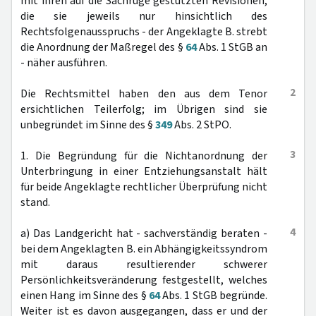
mit ihren auf die Sachrüge gestützten Revisionen,
die sie jeweils nur hinsichtlich des
Rechtsfolgenausspruchs - der Angeklagte B. strebt
die Anordnung der Maßregel des §
64
Abs. 1 StGB an
- näher ausführen.
2
Die Rechtsmittel haben den aus dem Tenor
ersichtlichen Teilerfolg; im Übrigen sind sie
unbegründet im Sinne des §
349
Abs. 2 StPO.
3
1. Die Begründung für die Nichtanordnung der
Unterbringung in einer Entziehungsanstalt hält
für beide Angeklagte rechtlicher Überprüfung nicht
stand.
4
a) Das Landgericht hat - sachverständig beraten -
bei dem Angeklagten B. ein Abhängigkeitssyndrom
mit daraus resultierender schwerer
Persönlichkeitsveränderung festgestellt, welches
einen Hang im Sinne des §
64
Abs. 1 StGB begründe.
Weiter ist es davon ausgegangen, dass er und der