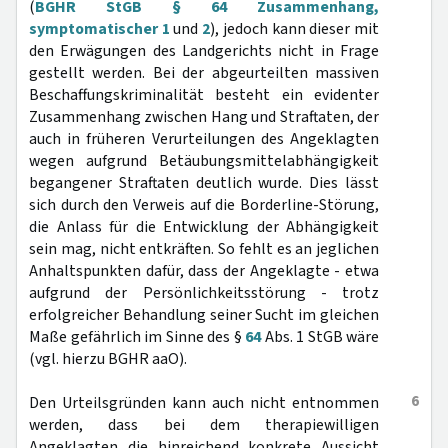
(
BGHR StGB § 64 Zusammenhang,
symptomatischer 1
und
2
), jedoch kann dieser mit
den Erwägungen des Landgerichts nicht in Frage
gestellt werden. Bei der abgeurteilten massiven
Beschaffungskriminalität besteht ein evidenter
Zusammenhang zwischen Hang und Straftaten, der
auch in früheren Verurteilungen des Angeklagten
wegen aufgrund Betäubungsmittelabhängigkeit
begangener Straftaten deutlich wurde. Dies lässt
sich durch den Verweis auf die Borderline-Störung,
die Anlass für die Entwicklung der Abhängigkeit
sein mag, nicht entkräften. So fehlt es an jeglichen
Anhaltspunkten dafür, dass der Angeklagte - etwa
aufgrund der Persönlichkeitsstörung - trotz
erfolgreicher Behandlung seiner Sucht im gleichen
Maße gefährlich im Sinne des §
64
Abs. 1 StGB wäre
(vgl. hierzu BGHR aaO).
6
Den Urteilsgründen kann auch nicht entnommen
werden, dass bei dem therapiewilligen
Angeklagten die hinreichend konkrete Aussicht