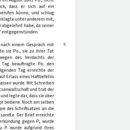
 im August 2001 Po., nicht
ck, dass er sich auf ein
erufen könne, und schlug
geklagte unter anderem mit,
 abgelehnt habe, da seiner
e" entgegenstünden.
6
 nach einem Gespräch mit
e sie Po., sie zu ihrer Tat
 wegen des Verdachts der
 Tag beauftragte Po. den
olgenden Tag erreichte der
f Erlass eines Haftbefehls
lassen wurde. Mit Schreiben
sanwaltschaft und trat der
und legte dar, dass sie über
üge bediene. Noch am selben
ie des Schriftsatzes an die
sandte. Der Brief erreichte
erkündung gegen P., wurde
u P. wurde aufgrund ihres