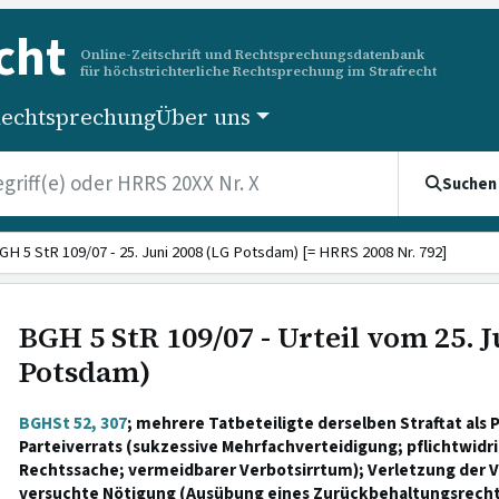
cht
Online-Zeitschrift und Rechtsprechungsdatenbank
für höchstrichterliche Rechtsprechung im Strafrecht
echtsprechung
Über uns
Suchen
GH 5 StR 109/07 - 25. Juni 2008 (LG Potsdam) [= HRRS 2008 Nr. 792]
BGH 5 StR 109/07 - Urteil vom 25. J
Potsdam)
BGHSt 52, 307
; mehrere Tatbeteiligte derselben Straftat als 
Parteiverrats (sukzessive Mehrfachverteidigung; pflichtwidr
Rechtssache; vermeidbarer Verbotsirrtum); Verletzung der V
versuchte Nötigung (Ausübung eines Zurückbehaltungsrecht