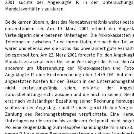
2001 suchte der Angeklagte P. in der Untersuchungsh
Mandatsverhältnis zu klären.
Beide kamen überein, dass das Mandatsverhältnis weiter beste
einverstanden sei. Am 19. März 2001 erhielt der Angek
Verteidigerin die erbetenen Unterlagen. Die Mikrokassetten 
Telefonaten zwischen P. und ihrem Opfer, die nach der Tat v
waren und ebenso wie die Fotos das unverändert gute Verhält
belegen sollten. Am 22. März 2001 forderte Po. den Angeklagt
Mandats zu akzeptieren. Der neue Verteidiger der P. bat den
anderem um Übersendung der Mikrokassetten und Fotos.
Angeklagte P. eine Kostenrechnung über 1.479 DM. Auf den 
angesetzten Kosten für den Besuch in der Untersuchungshaf
nicht erstattungsfähig seien, erklärte der Ange
Zurückbehaltungsrecht ausüben und die noch in seinem Besi
erst nach vollständiger Bezahlung seiner Rechnung herausg
schlossen der Angeklagte und P. einen gerichtlichen Verglei
Zahlung des Rechnungsbetrages verpflichtete. Eine Hera
Unterlagen wurde von ihr bis zu diesem Zeitpunkt nicht begehr
Po. eine Zeugenladung zum Hauptverhandlungstermin am 23. 