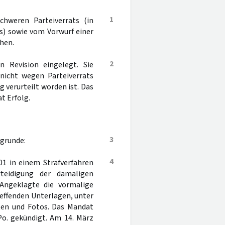
1
hweren Parteiverrats (in
es) sowie vom Vorwurf einer
hen.
2
 Revision eingelegt. Sie
nicht wegen Parteiverrats
 verurteilt worden ist. Das
t Erfolg.
3
ugrunde:
4
1 in einem Strafverfahren
teidigung der damaligen
Angeklagte die vormalige
reffenden Unterlagen, unter
en und Fotos. Das Mandat
Po. gekündigt. Am 14. März