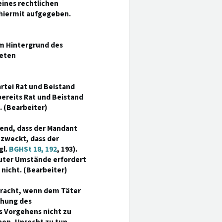
ines rechtlichen
 hiermit aufgegeben.
m Hintergrund des
eten
artei Rat und Beistand
bereits Rat und Beistand
). (Bearbeiter)
hend, dass der Mandant
ezweckt, dass der
gl.
BGHSt 18, 192
, 193).
auter Umstände erfordert
icht. (Bearbeiter)
racht, wenn dem Täter
chung des
s Vorgehens nicht zu