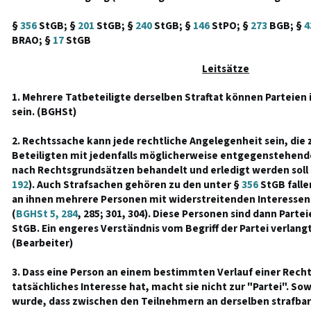
§
356
StGB; §
201
StGB; §
240
StGB; §
146
StPO; §
273
BGB; §
4
BRAO; §
17
StGB
Leitsätze
1. Mehrere Tatbeteiligte derselben Straftat können Parteien 
sein. (BGHSt)
2. Rechtssache kann jede rechtliche Angelegenheit sein, di
Beteiligten mit jedenfalls möglicherweise entgegenstehend
nach Rechtsgrundsätzen behandelt und erledigt werden soll 
192
). Auch Strafsachen gehören zu den unter §
356
StGB fall
an ihnen mehrere Personen mit widerstreitenden Interessen r
(
BGHSt 5, 284
, 285; 301, 304). Diese Personen sind dann Parte
StGB. Ein engeres Verständnis vom Begriff der Partei verlangt
(Bearbeiter)
3. Dass eine Person an einem bestimmten Verlauf einer Recht
tatsächliches Interesse hat, macht sie nicht zur "Partei". So
wurde, dass zwischen den Teilnehmern an derselben strafba