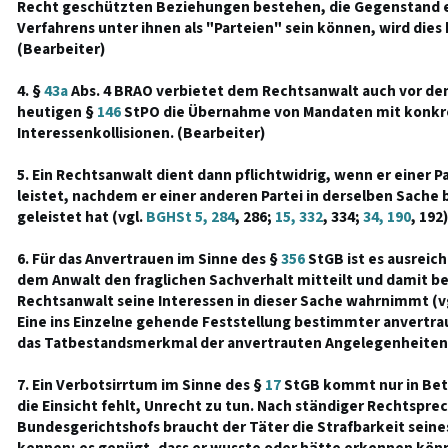
Recht geschützten Beziehungen bestehen, die Gegenstand e
Verfahrens unter ihnen als "Parteien" sein können, wird dies
(Bearbeiter)
4. §
43a
Abs. 4 BRAO verbietet dem Rechtsanwalt auch vor de
heutigen §
146
StPO die Übernahme von Mandaten mit konkr
Interessenkollisionen. (Bearbeiter)
5. Ein Rechtsanwalt dient dann pflichtwidrig, wenn er einer P
leistet, nachdem er einer anderen Partei in derselben Sache 
geleistet hat (vgl.
BGHSt 5, 284
, 286;
15, 332
, 334;
34, 190
, 192
6. Für das Anvertrauen im Sinne des §
356
StGB ist es ausreic
dem Anwalt den fraglichen Sachverhalt mitteilt und damit b
Rechtsanwalt seine Interessen in dieser Sache wahrnimmt (v
Eine ins Einzelne gehende Feststellung bestimmter anvertr
das Tatbestandsmerkmal der anvertrauten Angelegenheiten n
7. Ein Verbotsirrtum im Sinne des §
17
StGB kommt nur in Bet
die Einsicht fehlt, Unrecht zu tun. Nach ständiger Rechtspre
Bundesgerichtshofs braucht der Täter die Strafbarkeit seine