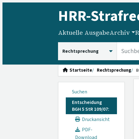
HRR
-Strafre
Aktuelle Ausgabe
Archiv
R
HRRS durchsuchen
Startseite
Rechtsprechung
B
Suchen
Entscheidung
BGH 5 StR 109/07:
Druckansicht
PDF-
Download