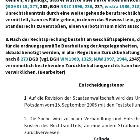
kennen; es genügt, dass er wusste oder hätte erkennen kön
(
BGHSt 15, 377
, 383; BGH
NStZ 1996, 236
, 237;
wistra 1986, 218
Unrechtskenntnis durch eine weitergehende berufsrechtlich
vermittelt, kann es Fälle geben, in denen das Bewusstsein, g
Standesrecht zu verstoßen, einen Verbotsirrtum nicht aussch
8. Nach der Rechtsprechung besteht an Geschäftspapieren, 
für die ordnungsgemäße Bearbeitung der Angelegenheiten, au
alsbald benötigt werden, in aller Regel kein Zurückbehaltun
nach §
273
BGB (vgl. BGH
WM 1968, 1325
;
NJW 1997, 2944
, 2945
vermeintlich bestehenden Zurückbehaltungsrechts kann hie
verwirklichen. (Bearbeiter)
Entscheidungstenor
1. Auf die Revision der Staatsanwaltschaft wird das U
Potsdam vom 15. September 2006 mit den Feststellu
2. Die Sache wird zu neuer Verhandlung und Entsche
Kosten des Rechtsmittels, an eine andere Strafkam
zurückverwiesen.
Gründe