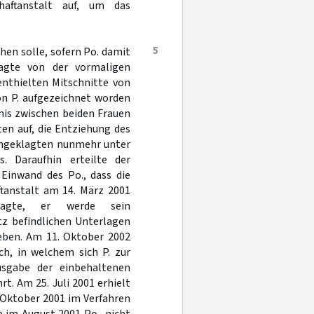
aftanstalt auf, um das
5
hen solle, sofern Po. damit
lagte von der vormaligen
enthielten Mitschnitte von
on P. aufgezeichnet worden
nis zwischen beiden Frauen
en auf, die Entziehung des
 Angeklagten nunmehr unter
 Daraufhin erteilte der
Einwand des Po., dass die
tanstalt am 14. März 2001
klagte, er werde sein
tz befindlichen Unterlagen
eben. Am 11. Oktober 2002
ch, in welchem sich P. zur
usgabe der einbehaltenen
t. Am 25. Juli 2001 erhielt
Oktober 2001 im Verfahren