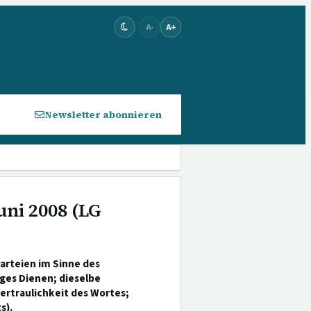
A-
A+
Newsletter abonnieren
uni 2008 (LG
Parteien im Sinne des
iges Dienen; dieselbe
ertraulichkeit des Wortes;
s).