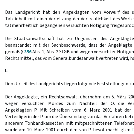
Das Landgericht hat den Angeklagten vom Vorwurf des sc
Tateinheit mit einer Verletzung der Vertraulichkeit des Wort
tatmehrheitlich begangenen versuchten Nötigung freigesproc
Die Staatsanwaltschaft hat zu Ungunsten des Angeklagten
beanstandet mit der Sachbeschwerde, dass der Angeklagte 
gemäß §
356
Abs. 1, Abs. 2 StGB und wegen versuchter Nötigung
Rechtsmittel, das vom Generalbundesanwalt vertreten wird, ha
I.
Dem Urteil des Landgerichts liegen folgende Feststellungen z
Der Angeklagte, ein Rechtsanwalt, übernahm am 5. März 200
wegen versuchten Mordes zum Nachteil der O. die Ver
Angeklagten P. Mit Schreiben vom 6. März 2001 bat der 
Verteidigerin der P. um die Übersendung von das Verfahren bet
anderem Tonbandkassetten mit mitgeschnittenen Telefonat
wurde am 10. März 2001 durch den von P. bevollmächtigten 