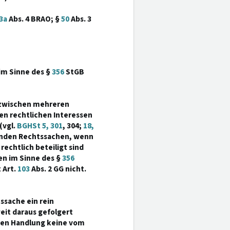
3a
Abs. 4 BRAO; §
50
Abs. 3
im Sinne des §
356
StGB
e zwischen mehreren
en rechtlichen Interessen
(vgl.
BGHSt 5, 301
, 304;
18,
enden Rechtssachen, wenn
echtlich beteiligt sind
ien im Sinne des §
356
 Art.
103
Abs. 2 GG nicht.
ssache ein rein
weit daraus gefolgert
ren Handlung keine vom