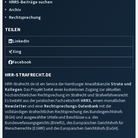
HRRS-Beiträge suchen
Archiv
Rechtsprechung
TEILEN
LinkedIn
Xing
Facebook
HRR-STRAFRECHT.DE
HRR-Strafrecht.de ist ein Service der Hamburger Anwaltskanzlei
Strate und
Kollegen
. Das Projekt bietet einen kostenlosen Zugang zur aktuellen
höchstrichterlichen Rechtsprechung im Strafrecht und Strafverfahrensrecht.
Es besteht aus der juristischen Fachzeitschrift
HRRS
, einem monatlichen
Newsletter
und einer
Rechtsprechungs-Datenbank
mit der
vollständigen strafrechtlichen Rechtsprechung des Bundesgerichtshofs
(BGH) und ausgewählter Urteile und Beschlüsse u.a. des
Bundesverfassungsgerichts (BVerfG), des Europäischen Gerichtshofs für
Menschenrechte (EGMR) und des Europäischen Gerichtshofs (EuGH).