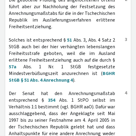
Die gebotene Prüfung des angefochtenen Urteils
führt aber zur Nachholung der Festsetzung des
Anrechnungsmaßstabs für die in der Tschechischen
Republik im Auslieferungsverfahren erlittene
Freiheitsentziehung.
3
Solches ist entsprechend §
51
Abs. 3, Abs. 4 Satz 2
StGB auch bei der hier verhängten lebenslangen
Freiheitsstrafe geboten, weil die im Ausland
erlittene Freiheitsentziehung auch auf die durch §
57a
Abs. 1 Nr. 1 StGB festgesetzte
Mindestverbüßungszeit anzurechnen ist (
BGHR
StGB § 51 Abs. 4 Anrechnung 4
).
4
Der Senat hat den Anrechnungsmaßstab
entsprechend §
354
Abs. 1 StPO selbst im
Verhältnis 1:1 bestimmt (vgl. BGHR aaO). Dafür war
ausschlaggebend, dass der Angeklagte seit Mai
1997 bis zu seiner Festnahme am 4. April 2005 in
der Tschechischen Republik gelebt hat und dass
Anhaltspunkte für eine andere Anrechnung weder