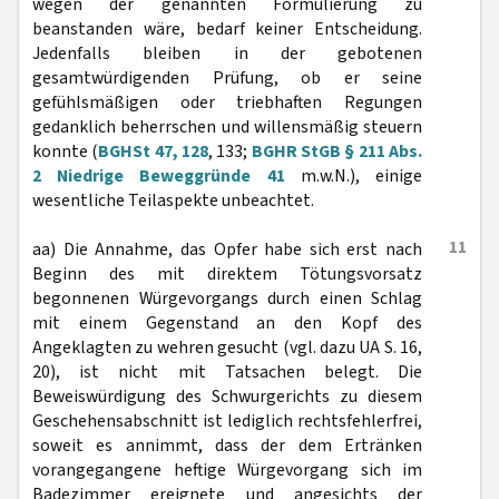
wegen der genannten Formulierung zu
beanstanden wäre, bedarf keiner Entscheidung.
Jedenfalls bleiben in der gebotenen
gesamtwürdigenden Prüfung, ob er seine
gefühlsmäßigen oder triebhaften Regungen
gedanklich beherrschen und willensmäßig steuern
konnte (
BGHSt 47, 128
, 133;
BGHR StGB § 211 Abs.
2 Niedrige Beweggründe 41
m.w.N.), einige
wesentliche Teilaspekte unbeachtet.
11
aa) Die Annahme, das Opfer habe sich erst nach
Beginn des mit direktem Tötungsvorsatz
begonnenen Würgevorgangs durch einen Schlag
mit einem Gegenstand an den Kopf des
Angeklagten zu wehren gesucht (vgl. dazu UA S. 16,
20), ist nicht mit Tatsachen belegt. Die
Beweiswürdigung des Schwurgerichts zu diesem
Geschehensabschnitt ist lediglich rechtsfehlerfrei,
soweit es annimmt, dass der dem Ertränken
vorangegangene heftige Würgevorgang sich im
Badezimmer ereignete und angesichts der