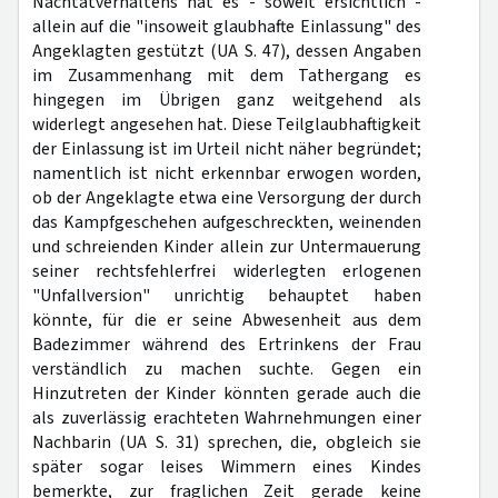
Nachtatverhaltens hat es - soweit ersichtlich -
allein auf die "insoweit glaubhafte Einlassung" des
Angeklagten gestützt (UA S. 47), dessen Angaben
im Zusammenhang mit dem Tathergang es
hingegen im Übrigen ganz weitgehend als
widerlegt angesehen hat. Diese Teilglaubhaftigkeit
der Einlassung ist im Urteil nicht näher begründet;
namentlich ist nicht erkennbar erwogen worden,
ob der Angeklagte etwa eine Versorgung der durch
das Kampfgeschehen aufgeschreckten, weinenden
und schreienden Kinder allein zur Untermauerung
seiner rechtsfehlerfrei widerlegten erlogenen
"Unfallversion" unrichtig behauptet haben
könnte, für die er seine Abwesenheit aus dem
Badezimmer während des Ertrinkens der Frau
verständlich zu machen suchte. Gegen ein
Hinzutreten der Kinder könnten gerade auch die
als zuverlässig erachteten Wahrnehmungen einer
Nachbarin (UA S. 31) sprechen, die, obgleich sie
später sogar leises Wimmern eines Kindes
bemerkte, zur fraglichen Zeit gerade keine