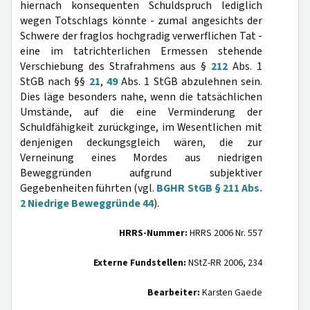
hiernach konsequenten Schuldspruch lediglich
wegen Totschlags könnte - zumal angesichts der
Schwere der fraglos hochgradig verwerflichen Tat -
eine im tatrichterlichen Ermessen stehende
Verschiebung des Strafrahmens aus §
212
Abs. 1
StGB nach §§
21
,
49
Abs. 1 StGB abzulehnen sein.
Dies läge besonders nahe, wenn die tatsächlichen
Umstände, auf die eine Verminderung der
Schuldfähigkeit zurückginge, im Wesentlichen mit
denjenigen deckungsgleich wären, die zur
Verneinung eines Mordes aus niedrigen
Beweggründen aufgrund subjektiver
Gegebenheiten führten (vgl.
BGHR StGB § 211 Abs.
2 Niedrige Beweggründe 44
).
HRRS-Nummer:
HRRS 2006 Nr. 557
Externe Fundstellen:
NStZ-RR 2006, 234
Bearbeiter:
Karsten Gaede