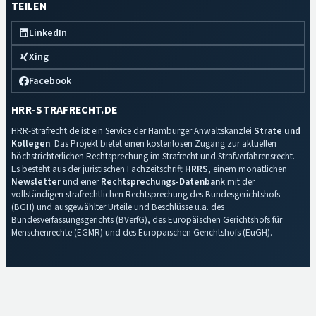
TEILEN
LinkedIn
Xing
Facebook
HRR-STRAFRECHT.DE
HRR-Strafrecht.de ist ein Service der Hamburger Anwaltskanzlei
Strate und
Kollegen
. Das Projekt bietet einen kostenlosen Zugang zur aktuellen
höchstrichterlichen Rechtsprechung im Strafrecht und Strafverfahrensrecht.
Es besteht aus der juristischen Fachzeitschrift
HRRS
, einem monatlichen
Newsletter
und einer
Rechtsprechungs-Datenbank
mit der
vollständigen strafrechtlichen Rechtsprechung des Bundesgerichtshofs
(BGH) und ausgewählter Urteile und Beschlüsse u.a. des
Bundesverfassungsgerichts (BVerfG), des Europäischen Gerichtshofs für
Menschenrechte (EGMR) und des Europäischen Gerichtshofs (EuGH).
Impressum
·
Datenschutz