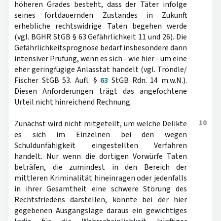
höheren Grades besteht, dass der Täter infolge
seines fortdauernden Zustandes in Zukunft
erhebliche rechtswidrige Taten begehen werde
(vgl. BGHR StGB § 63 Gefährlichkeit 11 und 26). Die
Gefährlichkeitsprognose bedarf insbesondere dann
intensiver Prüfung, wenn es sich - wie hier - um eine
eher geringfügige Anlasstat handelt (vgl. Tröndle/
Fischer StGB 53. Aufl. §
63
StGB Rdn. 14 m.w.N.).
Diesen Anforderungen trägt das angefochtene
Urteil nicht hinreichend Rechnung.
10
Zunächst wird nicht mitgeteilt, um welche Delikte
es sich im Einzelnen bei den wegen
Schuldunfähigkeit eingestellten Verfahren
handelt. Nur wenn die dortigen Vorwürfe Taten
beträfen, die zumindest in den Bereich der
mittleren Kriminalität hineinragen oder jedenfalls
in ihrer Gesamtheit eine schwere Störung des
Rechtsfriedens darstellen, könnte bei der hier
gegebenen Ausgangslage daraus ein gewichtiges