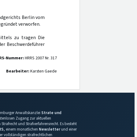
ndgerichts Berlin vom
egründet verworfen.
ttels zu tragen Die
er Beschwerdeführer
RS-Nummer:
HRRS 2007 Nr. 317
Bearbeiter:
Karsten Gaede
 Hamburger Anwaltskanzlei
Strate und
ostenlosen Zugang zur aktuellen
Strafrecht und Strafverfahrensrecht. Es besteht
RS
, einem monatlichen
Newsletter
und einer
r vollständigen strafrechtlichen