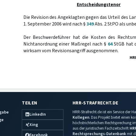
Entscheidungstenor
Die Revision des Angeklagten gegen das Urteil des La
1. September 2006 wird nach §
349
Abs. 2 StPO als unb
Der Beschwerdeführer hat die Kosten des Rechtsmi
Nichtanordnung einer Maßregel nach §
64
StGB hat d
wirksam vom Revisionsangriff ausgenommen.
HR
TEILEN
HRR-STRAFRECHT.DE
sgabe
HRR-Strafrecht.de ist ein Service der
LinkedIn
Kollegen
. Das Projekt bietet einen k
ge
höchstrichterlichen Rechtsprechung im 
Xing
aus der juristischen Fachzeitschrift
HR
Rechtsprechungs-Datenbank
mit de
Facebook