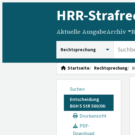
HRR
-Strafre
Aktuelle Ausgabe
Archiv
R
HRRS durchsuchen
Startseite
Rechtsprechung
B
Suchen
Entscheidung
BGH 5 StR 560/06:
Druckansicht
PDF-
Download