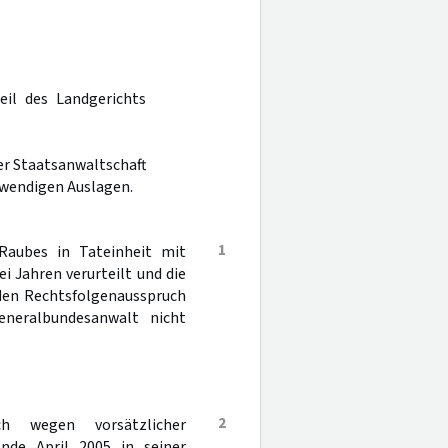
eil des Landgerichts
er Staatsanwaltschaft
wendigen Auslagen.
1
Raubes in Tateinheit mit
i Jahren verurteilt und die
 den Rechtsfolgenausspruch
eneralbundesanwalt nicht
2
ch wegen vorsätzlicher
Ende April 2005 in seiner