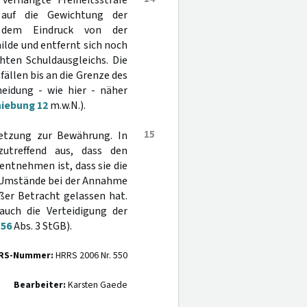
 verhängte Freiheitsstrafe
 auf die Gewichtung der
f dem Eindruck von der
ilde und entfernt sich noch
hten Schuldausgleichs. Die
fällen bis an die Grenze des
eidung - wie hier - näher
hiebung 12
m.w.N.).
15
setzung zur Bewährung. In
utreffend aus, dass den
ntnehmen ist, dass sie die
n Umstände bei der Annahme
ßer Betracht gelassen hat.
auch die Verteidigung der
§
56
Abs. 3 StGB).
RS-Nummer:
HRRS 2006 Nr. 550
Bearbeiter:
Karsten Gaede