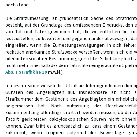
noch stand.
Die Strafzumessung ist grundsätzlich Sache des Strafricht
besteht, auf der Grundlage des umfassenden Eindrucks, den 
von Tat und Täter gewonnen hat, die wesentlichen be- u
festzustellen, zu bewerten und gegeneinander abzuwägen; das
eingreifen, wenn die Zumessungserwägungen in sich fehler
rechtlich anerkannte Strafzwecke verstoßen, wenn sich die 
oder unten von ihrer Bestimmung, gerechter Schuldausgleich zu 
nicht mehr innerhalb des dem Tatrichter eingeräumten Spielra
Abs. 1 Strafhöhe 10
m.w.N.).
In diesem Sinne weisen die Urteilsausführungen keinen durch
Gunsten des Angeklagten auf. Insbesondere ist nicht z
Strafkammer dem Geständnis des Angeklagten ein erhebliche
beigemessen hat. Nach Auffassung der Beschwerdefü
Zusammenhang allerdings erörtert werden müssen, ob der A
Tatort gesicherten daktyloskopischen Spuren nicht ohneh
können. Zwar trifft es grundsätzlich zu, dass einem Geständ
zukommt, wenn Leugnen aufgrund der Beweislage ganz 