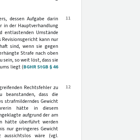
11
ers, dessen Aufgabe darin
er in der Hauptverhandlung
nd entlastenden Umstände
 Revisionsgericht kann nur
haft sind, wenn sie gegen
verhängte Strafe nach oben
sein, so weit löst, dass sie
ums liegt (
BGHR StGB § 46
12
greifenden Rechtsfehler zu
u beanstanden, dass die
s strafmilderndes Gewicht
hrerin hätte in diesem
ngeklagte aufgrund der am
in hätte überführt werden
nis nur geringeres Gewicht
aussichtslos wäre (vgl.