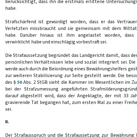
berücksichtigt, dass ihn die erstmals erlittene Untersuchung
habe.
Strafschärfend ist gewürdigt worden, dass er das Vertraue
Verletzten missbraucht und sie gemeinsam mit dem Mittät
habe. Darüber hinaus ist ihm angelastet worden, dass 
verwirklicht habe und einschlägig vorbestraft sei.
Die Strafaussetzung begründet das Landgericht damit, dass de
persönlichen Verhältnissen lebe und sozial integriert sei. Di
werde auch durch die Beiordnung eines Bewährungshelfers ges
zur weiteren Stabilisierung zur Seite gestellt werde. Die be
des §
56
Abs. 2 StGB sieht die Kammer im Wesentlichen im Zu
bei der Strafzumessung angeführten Strafmilderungsgründ
darauf abgestellt wird, dass der Angeklagte, der mit 33 Ja
gravierende Tat begangen hat, zum ersten Mal zu einer Freihe
sei.
II.
Der Strafausspruch und die Strafaussetzung zur Bewährung 