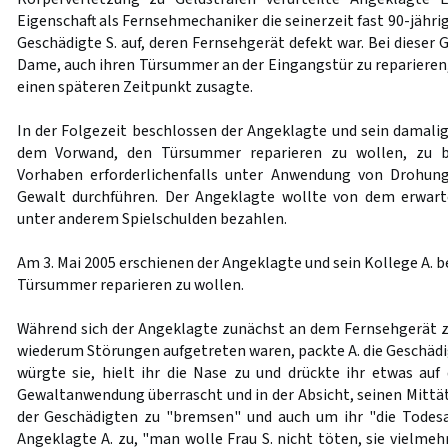
Eigenschaft als Fernsehmechaniker die seinerzeit fast 90-jähri
Geschädigte S. auf, deren Fernsehgerät defekt war. Bei dieser 
Dame, auch ihren Türsummer an der Eingangstür zu reparieren,
einen späteren Zeitpunkt zusagte.
In der Folgezeit beschlossen der Angeklagte und sein damalige
dem Vorwand, den Türsummer reparieren zu wollen, zu be
Vorhaben erforderlichenfalls unter Anwendung von Drohun
Gewalt durchführen. Der Angeklagte wollte von dem erwar
unter anderem Spielschulden bezahlen.
Am 3. Mai 2005 erschienen der Angeklagte und sein Kollege A. be
Türsummer reparieren zu wollen.
Während sich der Angeklagte zunächst an dem Fernsehgerät 
wiederum Störungen aufgetreten waren, packte A. die Geschädi
würgte sie, hielt ihr die Nase zu und drückte ihr etwas au
Gewaltanwendung überrascht und in der Absicht, seinen Mittä
der Geschädigten zu "bremsen" und auch um ihr "die Todesa
Angeklagte A. zu, "man wolle Frau S. nicht töten, sie vielm