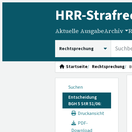
HRR
-Strafre
Aktuelle Ausgabe
Archiv
R
HRRS durchsuchen
Startseite
Rechtsprechung
B
Suchen
Entscheidung
BGH 5 StR 51/06:
Druckansicht
PDF-
Download