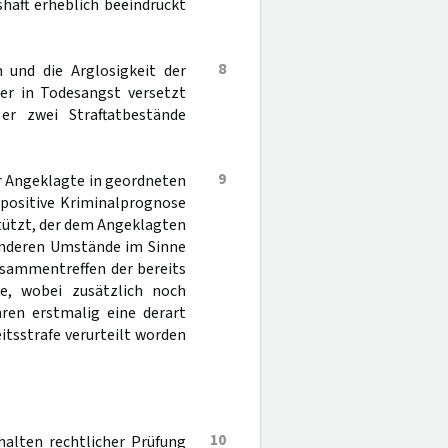
shaft erheblich beeindruckt
8
n und die Arglosigkeit der
er in Todesangst versetzt
er zwei Straftatbestände
9
r Angeklagte in geordneten
e positive Kriminalprognose
tützt, der dem Angeklagten
sonderen Umstände im Sinne
sammentreffen der bereits
e, wobei zusätzlich noch
hren erstmalig eine derart
itsstrafe verurteilt worden
10
halten rechtlicher Prüfung