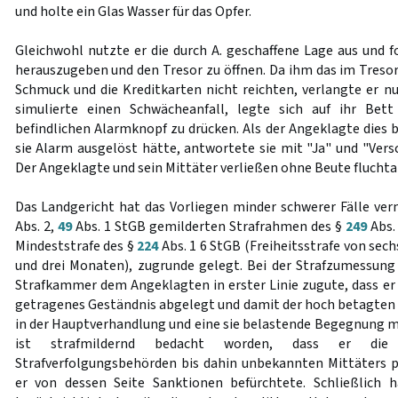
und holte ein Glas Wasser für das Opfer.
Gleichwohl nutzte er die durch A. geschaffene Lage aus und fo
herauszugeben und den Tresor zu öffnen. Da ihm das im Tresor
Schmuck und die Kreditkarten nicht reichten, verlangte er nu
simulierte einen Schwächeanfall, legte sich auf ihr Bet
befindlichen Alarmknopf zu drücken. Als der Angeklagte dies 
sie Alarm ausgelöst hätte, antwortete sie mit "Ja" und "Vers
Der Angeklagte und sein Mittäter verließen ohne Beute fluchta
Das Landgericht hat das Vorliegen minder schwerer Fälle ve
Abs. 2,
49
Abs. 1 StGB gemilderten Strafrahmen des §
249
Abs.
Mindeststrafe des §
224
Abs. 1 6 StGB (Freiheitsstrafe von sech
und drei Monaten), zugrunde gelegt. Bei der Strafzumessung
Strafkammer dem Angeklagten in erster Linie zugute, dass er
getragenes Geständnis abgelegt und damit der hoch betagten 
in der Hauptverhandlung und eine sie belastende Begegnung mi
ist strafmildernd bedacht worden, dass er die 
Strafverfolgungsbehörden bis dahin unbekannten Mittäters 
er von dessen Seite Sanktionen befürchtete. Schließlich 