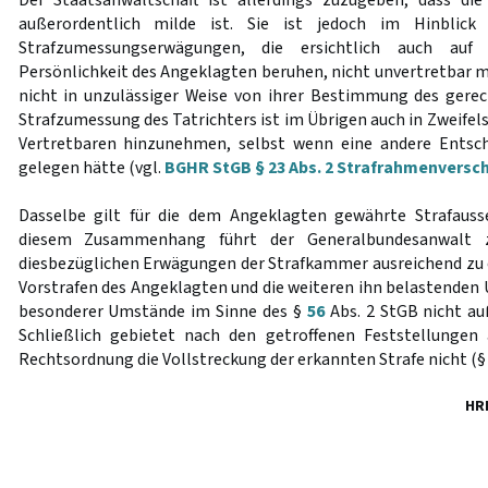
Der Staatsanwaltschaft ist allerdings zuzugeben, dass die
außerordentlich milde ist. Sie ist jedoch im Hinblick
Strafzumessungserwägungen, die ersichtlich auch au
Persönlichkeit des Angeklagten beruhen, nicht unvertretbar m
nicht in unzulässiger Weise von ihrer Bestimmung des gerec
Strafzumessung des Tatrichters ist im Übrigen auch in Zweifels
Vertretbaren hinzunehmen, selbst wenn eine andere Entsch
gelegen hätte (vgl.
BGHR StGB § 23 Abs. 2 Strafrahmenversc
Dasselbe gilt für die dem Angeklagten gewährte Strafaus
diesem Zusammenhang führt der Generalbundesanwalt z
diesbezüglichen Erwägungen der Strafkammer ausreichend zu e
Vorstrafen des Angeklagten und die weiteren ihn belastende
besonderer Umstände im Sinne des §
56
Abs. 2 StGB nicht au
Schließlich gebietet nach den getroffenen Feststellungen 
Rechtsordnung die Vollstreckung der erkannten Strafe nicht (
HR