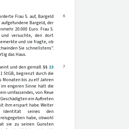
6
rderte Frau S. auf, Bargeld
 aufgefundene Bargeld, der
nmehr 20.000 Euro. Frau S.
t und versuchte, den dort
bemerkte und sie fragte, ob
chwinden Sie schnellstens".
rtig das Haus.
7
rneint und den gemäß §§
23
 1 StGB, begrenzt durch die
s Monaten bis zu elf Jahren
 im engeren Sinne hält die
 ein umfassendes, von Reue
Geschädigten ein Auftreten
t ihm erspart habe. Weiter
Identität seines den
preisgegeben habe, obwohl
hat sie zu seinen Gunsten