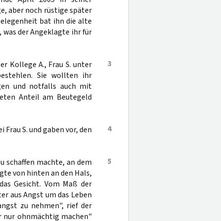
ge, aber noch rüstige später
Gelegenheit bat ihn die alte
 was der Angeklagte ihr für
3
r Kollege A., Frau S. unter
stehlen. Sie wollten ihr
gen und notfalls auch mit
teten Anteil am Beutegeld
4
i Frau S. und gaben vor, den
5
zu schaffen machte, an dem
gte von hinten an den Hals,
f das Gesicht. Vom Maß der
ter aus Angst um das Leben
ngst zu nehmen", rief der
ehr nur ohnmächtig machen"