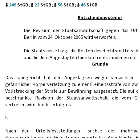
§
249
StGB; §
23
StGB; §
56
StGB; §
46
StGB
Entscheidungstenor
Die Revision der Staatsanwaltschaft gegen das Urt
Berlin vom 24. Oktober 2005 wird verworfen.
Die Staatskasse trägt die Kosten des Rechtsmittels d
und die dem Angeklagten hierdurch entstandenen not
Gründe
Das Landgericht hat den Angeklagten wegen versuchten 
gefährlicher Körperverletzung zu einer Freiheitsstrafe von zwe
Vollstreckung der Strafe zur Bewährung ausgesetzt. Die auf
beschränkte Revision der Staatsanwaltschaft, die vom G
vertreten wird, bleibt erfolglos.
I.
Nach den Urteilsfeststellungen suchte der mehrfa
Körperverletzung zu Geldstrafen verurteilte Angeklagte 