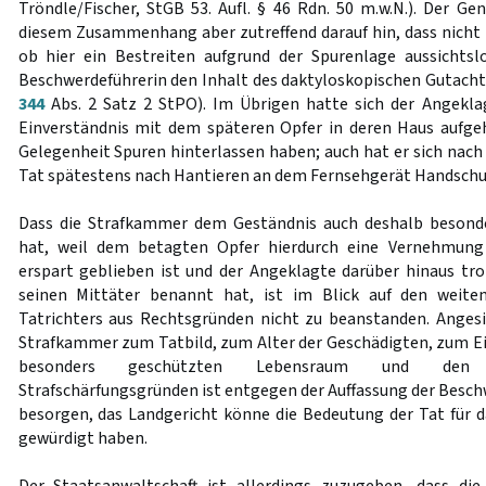
Tröndle/Fischer, StGB 53. Aufl. § 46 Rdn. 50 m.w.N.). Der Ge
diesem Zusammenhang aber zutreffend darauf hin, dass nicht
ob hier ein Bestreiten aufgrund der Spurenlage aussichtsl
Beschwerdeführerin den Inhalt des daktyloskopischen Gutachte
344
Abs. 2 Satz 2 StPO). Im Übrigen hatte sich der Angekla
Einverständnis mit dem späteren Opfer in deren Haus aufge
Gelegenheit Spuren hinterlassen haben; auch hat er sich nach
Tat spätestens nach Hantieren an dem Fernsehgerät Handsch
Dass die Strafkammer dem Geständnis auch deshalb besond
hat, weil dem betagten Opfer hierdurch eine Vernehmung
erspart geblieben ist und der Angeklagte darüber hinaus tr
seinen Mittäter benannt hat, ist im Blick auf den weite
Tatrichters aus Rechtsgründen nicht zu beanstanden. Anges
Strafkammer zum Tatbild, zum Alter der Geschädigten, zum Ei
besonders geschützten Lebensraum und den h
Strafschärfungsgründen ist entgegen der Auffassung der Besch
besorgen, das Landgericht könne die Bedeutung der Tat für d
gewürdigt haben.