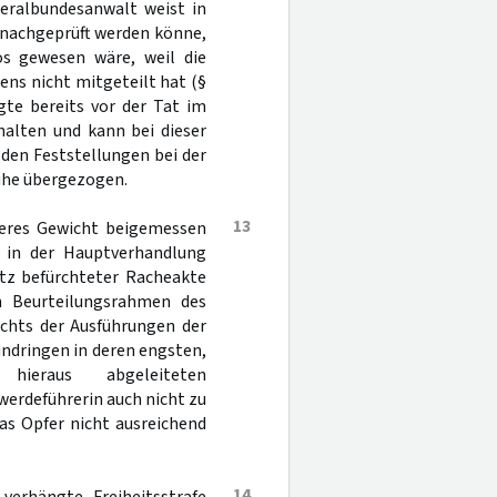
neralbundesanwalt weist in
 nachgeprüft werden könne,
os gewesen wäre, weil die
ns nicht mitgeteilt hat (§
gte bereits vor der Tat im
halten und kann bei dieser
 den Feststellungen bei der
uhe übergezogen.
13
eres Gewicht beigemessen
 in der Hauptverhandlung
otz befürchteter Racheakte
n Beurteilungsrahmen des
ichts der Ausführungen der
ndringen in deren engsten,
ieraus abgeleiteten
werdeführerin auch nicht zu
as Opfer nicht ausreichend
14