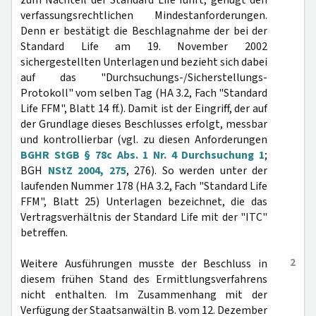
zum Nachteil der Standard Life führt, genügt den
verfassungsrechtlichen Mindestanforderungen.
Denn er bestätigt die Beschlagnahme der bei der
Standard Life am 19. November 2002
sichergestellten Unterlagen und bezieht sich dabei
auf das "Durchsuchungs-/Sicherstellungs-
Protokoll" vom selben Tag (HA 3.2, Fach "Standard
Life FFM", Blatt 14 ff.). Damit ist der Eingriff, der auf
der Grundlage dieses Beschlusses erfolgt, messbar
und kontrollierbar (vgl. zu diesen Anforderungen
BGHR StGB § 78c Abs. 1 Nr. 4 Durchsuchung 1
;
BGH
NStZ 2004, 275
, 276). So werden unter der
laufenden Nummer 178 (HA 3.2, Fach "Standard Life
FFM", Blatt 25) Unterlagen bezeichnet, die das
Vertragsverhältnis der Standard Life mit der "ITC"
betreffen.
2
Weitere Ausführungen musste der Beschluss in
diesem frühen Stand des Ermittlungsverfahrens
nicht enthalten. Im Zusammenhang mit der
Verfügung der Staatsanwältin B. vom 12. Dezember