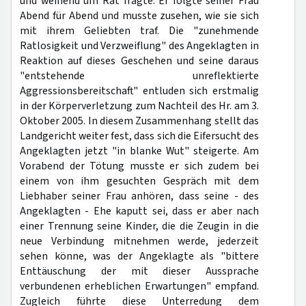
und weinend um Rat fragte. Er folgte seiner Frau
Abend für Abend und musste zusehen, wie sie sich
mit ihrem Geliebten traf. Die "zunehmende
Ratlosigkeit und Verzweiflung" des Angeklagten in
Reaktion auf dieses Geschehen und seine daraus
"entstehende unreflektierte
Aggressionsbereitschaft" entluden sich erstmalig
in der Körperverletzung zum Nachteil des Hr. am 3.
Oktober 2005. In diesem Zusammenhang stellt das
Landgericht weiter fest, dass sich die Eifersucht des
Angeklagten jetzt "in blanke Wut" steigerte. Am
Vorabend der Tötung musste er sich zudem bei
einem von ihm gesuchten Gespräch mit dem
Liebhaber seiner Frau anhören, dass seine - des
Angeklagten - Ehe kaputt sei, dass er aber nach
einer Trennung seine Kinder, die die Zeugin in die
neue Verbindung mitnehmen werde, jederzeit
sehen könne, was der Angeklagte als "bittere
Enttäuschung der mit dieser Aussprache
verbundenen erheblichen Erwartungen" empfand.
Zugleich führte diese Unterredung dem