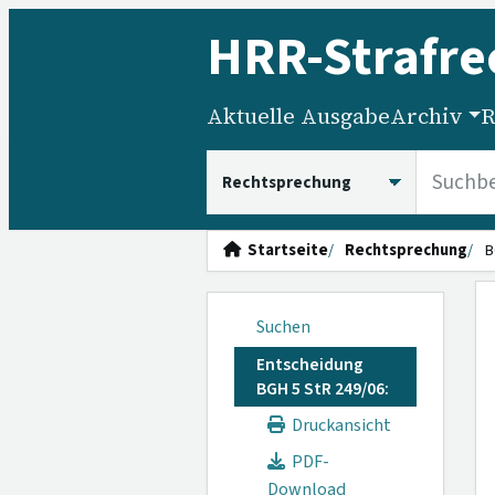
HRR
-Strafre
Aktuelle Ausgabe
Archiv
R
HRRS durchsuchen
Startseite
Rechtsprechung
B
Suchen
Entscheidung
BGH 5 StR 249/06:
Druckansicht
PDF-
Download