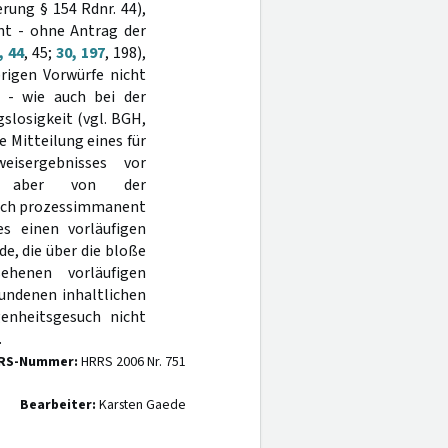
rung § 154 Rdnr. 44),
ht - ohne Antrag der
, 44
, 45;
30, 197
, 198),
brigen Vorwürfe nicht
r - wie auch bei der
losigkeit (vgl. BGH,
ie Mitteilung eines für
eisergebnisses vor
st aber von der
nach prozessimmanent
 einen vorläufigen
e, die über die bloße
ehenen vorläufigen
undenen inhaltlichen
enheitsgesuch nicht
.
RS-Nummer:
HRRS 2006 Nr. 751
Bearbeiter:
Karsten Gaede