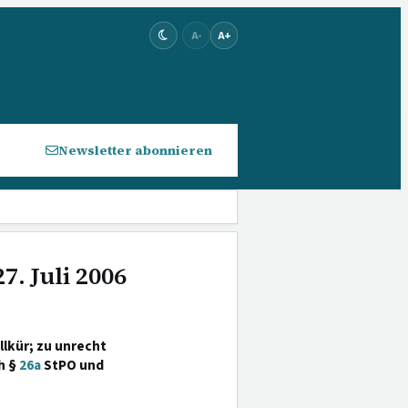
A-
A+
Newsletter abonnieren
7. Juli 2006
llkür; zu unrecht
h §
26a
StPO und