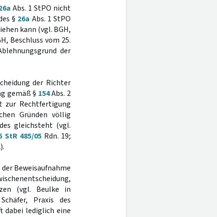
26a
Abs. 1 StPO nicht
 des §
26a
Abs. 1 StPO
iehen kann (vgl. BGH,
H, Beschluss vom 25.
 Ablehnungsgrund der
cheidung der Richter
ang gemäß §
154
Abs. 2
t zur Rechtfertigung
chen Gründen völlig
es gleichsteht (vgl.
5 StR 485/05
Rdn. 19;
).
s der Beweisaufnahme
Zwischenentscheidung,
zen (vgl. Beulke in
Schäfer, Praxis des
ft dabei lediglich eine