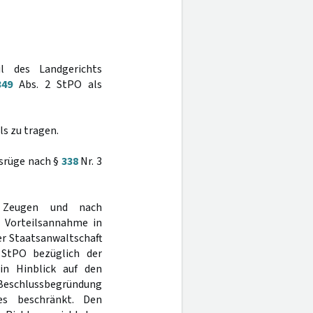
l des Landgerichts
349
Abs. 2 StPO als
s zu tragen.
nsrüge nach §
338
Nr. 3
s Zeugen und nach
 Vorteilsannahme in
er Staatsanwaltschaft
StPO bezüglich der
in Hinblick auf den
e Beschlussbegründung
es beschränkt. Den