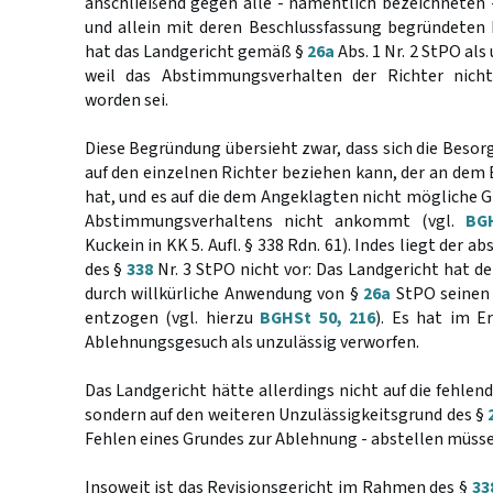
anschließend gegen alle - namentlich bezeichneten 
und allein mit deren Beschlussfassung begründeten
hat das Landgericht gemäß §
26a
Abs. 1 Nr. 2 StPO als
weil das Abstimmungsverhalten der Richter nich
worden sei.
Diese Begründung übersieht zwar, dass sich die Besor
auf den einzelnen Richter beziehen kann, der an dem
hat, und es auf die dem Angeklagten nicht mögliche
Abstimmungsverhaltens nicht ankommt (vgl.
BG
Kuckein in KK 5. Aufl. § 338 Rdn. 61). Indes liegt der 
des §
338
Nr. 3 StPO nicht vor: Das Landgericht hat 
durch willkürliche Anwendung von §
26a
StPO seinen 
entzogen (vgl. hierzu
BGHSt 50, 216
). Es hat im E
Ablehnungsgesuch als unzulässig verworfen.
Das Landgericht hätte allerdings nicht auf die fehle
sondern auf den weiteren Unzulässigkeitsgrund des §
Fehlen eines Grundes zur Ablehnung - abstellen müsse
Insoweit ist das Revisionsgericht im Rahmen des §
33