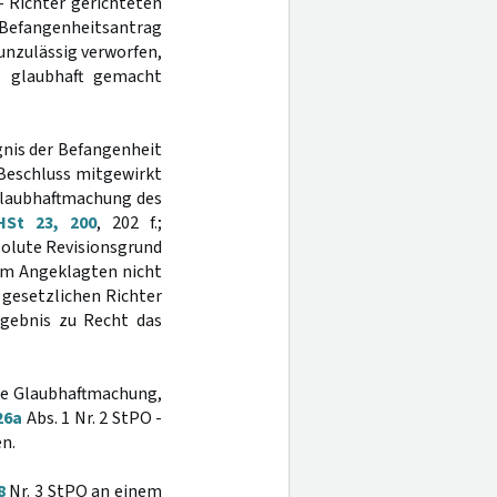
- Richter gerichteten
 Befangenheitsantrag
 unzulässig verworfen,
t glaubhaft gemacht
gnis der Befangenheit
 Beschluss mitgewirkt
 Glaubhaftmachung des
HSt 23, 200
, 202 f.;
absolute Revisionsgrund
dem Angeklagten nicht
gesetzlichen Richter
rgebnis zu Recht das
nde Glaubhaftmachung,
26a
Abs. 1 Nr. 2 StPO -
n.
8
Nr. 3 StPO an einem