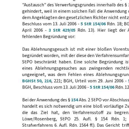
"Austausch" des Verwerfungsgrundes innerhalb des §
gehindert, weil in einem solchen Fall die Anwendung
dem Angeklagten den gesetzlichen Richter nicht entz
Beschluss vom 13. Juli 2006 -
5 StR 154/06
Rdn. 18; BG
April 2006 -
3 StR 429/05
Rdn. 13). Hier liegt der
fehlenden Begründung vor:
Das Ablehnungsgesuch ist mit einer bloßen Vorents
begründet worden, mit der diese den Verfahrensumf
StPO beschränkt haben. Eine solche Begründung is
eines Ablehnungsgesuches aus zwingenden rechtli
ungeeignet, was dem Fehlen eines Ablehnungsgrund
BGHSt 50, 216
, 221; BGH, Urteil vom 29. Juni 2006 -
BGH, Beschluss vom 13. Juli 2006 -
5 StR 154/06
Rdn. 12
Bei der Anwendung des §
154
Abs. 2 StPO vor Abschlus
handelt es sich notwendig um eine bloß vorläufige 
die das Ziel hat, den Verfahrensstoff zu begren
Löwe/Rosenberg, StPO 25. Aufl. § 154 Rdn. 1; 
Strafverfahrens 6. Aufl. Rdn. 1564 ff.). Das Gericht trif