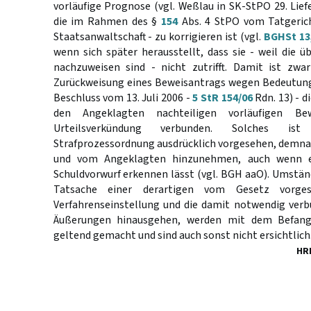
vorläufige Prognose (vgl. Weßlau in SK-StPO 29. Liefe
die im Rahmen des §
154
Abs. 4 StPO vom Tatgeric
Staatsanwaltschaft - zu korrigieren ist (vgl.
BGHSt 13
wenn sich später herausstellt, dass sie - weil die ü
nachzuweisen sind - nicht zutrifft. Damit ist zwa
Zurückweisung eines Beweisantrags wegen Bedeutungs
Beschluss vom 13. Juli 2006 -
5 StR 154/06
Rdn. 13) - d
den Angeklagten nachteiligen vorläufigen Bew
Urteilsverkündung verbunden. Solches i
Strafprozessordnung ausdrücklich vorgesehen, dem
und vom Angeklagten hinzunehmen, auch wenn es
Schuldvorwurf erkennen lässt (vgl. BGH aaO). Umständ
Tatsache einer derartigen vom Gesetz vorges
Verfahrenseinstellung und die damit notwendig verb
Äußerungen hinausgehen, werden mit dem Befang
geltend gemacht und sind auch sonst nicht ersichtlich
HR