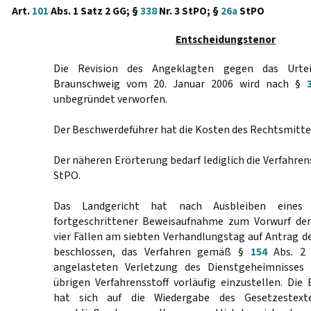
Art.
101
Abs. 1 Satz 2 GG; §
338
Nr. 3 StPO; §
26a
StPO
Entscheidungstenor
Die Revision des Angeklagten gegen das Urtei
Braunschweig vom 20. Januar 2006 wird nach §
unbegründet verworfen.
Der Beschwerdeführer hat die Kosten des Rechtsmittel
Der näheren Erörterung bedarf lediglich die Verfahre
StPO.
Das Landgericht hat nach Ausbleiben eine
fortgeschrittener Beweisaufnahme zum Vorwurf der
vier Fällen am siebten Verhandlungstag auf Antrag d
beschlossen, das Verfahren gemäß §
154
Abs. 2 
angelasteten Verletzung des Dienstgeheimnisses 
übrigen Verfahrensstoff vorläufig einzustellen. Di
hat sich auf die Wiedergabe des Gesetzestext