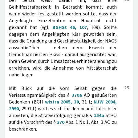
Der Senat weist darauf hin, dass eine
Beihilfestrafbarkeit in Betracht kommt, auch
wenn wieder festgestellt werden sollte, dass der
Angeklagte Einzelheiten der Haupttat nicht
gekannt hat (vgl.
BGHSt 46, 107
, 109). Sollte
dagegen dem Angeklagten klar geworden sein,
dass die Gründung und Geschäftstätigkeit der NAGS
ausschließlich - neben dem Erwerb der
fremdfinanzierten Pkws - darauf ausgerichtet war,
ihren Gewinn durch Umsatzsteuerhinterziehung zu
erreichen, wird die Annahme von Mittäterschaft
nahe liegen.
25
Mit Blick auf die vom Senat gegen die
Verfassungsmäßigkeit des §
370a
AO geäußerten
Bedenken (BGH
wistra 2005, 30
, 31 f.;
NJW 2004,
2990
, 2991 f.) wird es sich für den neuen Tatrichter
anbieten, die Strafverfolgung gemäß §
154a
StPO
auf die Vorschrift des §
370
Abs. 1 Nr. 1, Abs. 3 AO zu
beschränken.