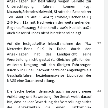
Angeklagten zur Bestrafung wegen Beihilfe zur
Unterschlagung führen können (vgl.
Maurach/Schröder/Maiwald, Strafrecht Besonderer
Teil Band 1 9. Aufl. S. 404 f.; Tröndle/Fischer aaO §
246 Rdn. 11a mit Nachweisen der weitergehenden
Gegenauffassung; Schenkewitz aaO; Kudlich aaO).
Auch dieser ist indes nicht hinreichend belegt.
32
Auf die festgestellte Inbesitznahme des Pkw
Mercedes-Benz CLK in Dubai durch den
Angeklagten hat das Landgericht seine
Verurteilung nicht gestützt. Gleiches gilt für den
weiteren Umgang mit den übrigen Fahrzeugen
durch S. in Dubai; insoweit hatte der Angeklagte als
Geschäftsführer, beziehungsweise Liquidator der
NAGS eine Garantenstellung.
33
Die Sache bedarf demnach auch insoweit neuer
Aufklärung und Bewertung. Der Senat weist darauf
hin, dass bei der Bewertung des Vorstellungsbildes
des Angeklagten die einen Tatkomplex