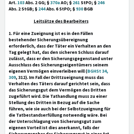
Art.
103
Abs. 2 GG; §
370a
AO; §
261
StPO; §
246
Abs. 2 StGB; §
244
Abs. 6 StPO; §
930
BGB
Leitsätze des Bearbeiters
1. Für eine Zueignung ist es in den Fällen
bestehender Sicherungsübereignung
erforderlich, dass der Täter ein Verhalten an den
Tag gelegt hat, das den sicheren Schluss darauf
zulässt, dass er den Sicherungsgegenstand unter
Ausschluss des Sicherungseigentümers seinem
eigenen Vermögen einverleiben will (
BGHSt 34,
309
, 312). Im Fall der Drittzueignung muss das
Verhalten des Täters darauf gerichtet sein, dass
das Sicherungsgut dem Vermögen des Dritten
zugeführt wird. Die Tathandlung muss zu einer
Stellung des Dritten in Bezug auf die Sache
führen, wie sie auch bei der Selbstzueignung für
die Tatbestandserfüllung notwendig wäre. Bei
der Unterschlagung von Sicherungsgut zum
eigenen Vorteil ist dies anerkannt, falls der