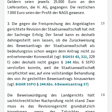
Geldern seien jeweils 25.000 Euro an den
Lieferanten, die H. AG, gegangen. Die restlichen
7.000 Euro seien der Profit der NAGS gewesen.
15
3. Die gegen die Freisprechung des Angeklagten
gerichtete Revision der Staatsanwaltschaft hat mit
der Sachrüge Erfolg. Der Senat kann es deshalb
dahingestellt sein lassen, ob die Zurückweisung
des Beweisantrags der Staatsanwaltschaft als
bedeutungslos schon wegen dem Antrag nicht zu
entnehmender Konnexität (vgl.
BGHSt 43, 321
, 329
f.) oder deshalb nicht gegen §
244
Abs. 6 StPO
verstoßen konnte, weil die Staatsanwaltschaft
verpflichtet war, auf eine vollständige Behandlung
des von ihr gestellten Beweisantrags hinzuwirken
(vgl.
BGHR StPO § 244 Abs. 6 Beweisantrag 37
).
16
Die Beweiswürdigung des Landgerichts hält
sachlichrechtlicher Nachprüfung nicht stand. Zwar
muss es das Revisionsgericht grundsätzlich
hinnehmen, wenn der Tatrichter einen