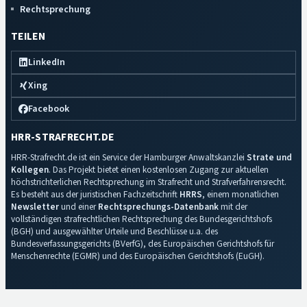
Rechtsprechung
TEILEN
LinkedIn
Xing
Facebook
HRR-STRAFRECHT.DE
HRR-Strafrecht.de ist ein Service der Hamburger Anwaltskanzlei
Strate und
Kollegen
. Das Projekt bietet einen kostenlosen Zugang zur aktuellen
höchstrichterlichen Rechtsprechung im Strafrecht und Strafverfahrensrecht.
Es besteht aus der juristischen Fachzeitschrift
HRRS
, einem monatlichen
Newsletter
und einer
Rechtsprechungs-Datenbank
mit der
vollständigen strafrechtlichen Rechtsprechung des Bundesgerichtshofs
(BGH) und ausgewählter Urteile und Beschlüsse u.a. des
Bundesverfassungsgerichts (BVerfG), des Europäischen Gerichtshofs für
Menschenrechte (EGMR) und des Europäischen Gerichtshofs (EuGH).
Impressum
·
Datenschutz