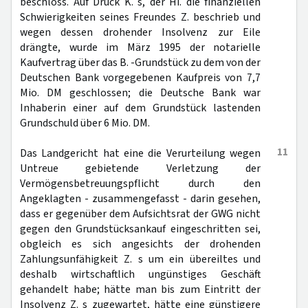
beschloss. Auf Druck K. s, der Hi. die finanziellen
Schwierigkeiten seines Freundes Z. beschrieb und
wegen dessen drohender Insolvenz zur Eile
drängte, wurde im März 1995 der notarielle
Kaufvertrag über das B. -Grundstück zu dem von der
Deutschen Bank vorgegebenen Kaufpreis von 7,7
Mio. DM geschlossen; die Deutsche Bank war
Inhaberin einer auf dem Grundstück lastenden
Grundschuld über 6 Mio. DM.
11
Das Landgericht hat eine die Verurteilung wegen
Untreue gebietende Verletzung der
Vermögensbetreuungspflicht durch den
Angeklagten - zusammengefasst - darin gesehen,
dass er gegenüber dem Aufsichtsrat der GWG nicht
gegen den Grundstücksankauf eingeschritten sei,
obgleich es sich angesichts der drohenden
Zahlungsunfähigkeit Z. s um ein übereiltes und
deshalb wirtschaftlich ungünstiges Geschäft
gehandelt habe; hätte man bis zum Eintritt der
Insolvenz Z. s zugewartet, hätte eine günstigere