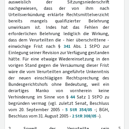
ausweislich der Sitzungsniederschrift
nachgewiesen, dass der von ihm nach
Urteilsverkündung erklärte Rechtsmittelverzicht
bereits mangels qualifizierter Belehrung
unwirksam ist. Indes hat das Fehlen der
erforderlichen Belehrung lediglich die Wirkung,
dass dem Verurteilten die - hier überschrittene -
einwöchige Frist nach §
341
Abs. 1 StPO zur
Einlegung seiner Revision zur Verfügung gestanden
hätte. Für eine etwaige Wiedereinsetzung in den
vorigen Stand gegen die Versäumung dieser Frist
wäre die vom Verurteilten angeführte Unkenntnis
der neuen einschlägigen Rechtsprechung des
Bundesgerichtshofs ohne Bedeutung, weil ein
derartiges Manko von vornherein keine
Verhinderung im Sinne von §
44
Satz 1 StPO zu
begründen vermag (vgl. zuletzt Senat, Beschluss
vom 20. September 2005 -
5 StR 354/05
-; BGH,
Beschluss vom 31. August 2005 -
2 StR 308/05
-).
5
2. Soweit der Verurteilte sein