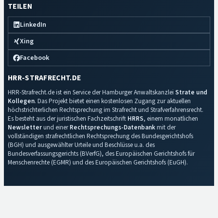
TEILEN
LinkedIn
Xing
Facebook
HRR-STRAFRECHT.DE
HRR-Strafrecht.de ist ein Service der Hamburger Anwaltskanzlei
Strate und
Kollegen
. Das Projekt bietet einen kostenlosen Zugang zur aktuellen
höchstrichterlichen Rechtsprechung im Strafrecht und Strafverfahrensrecht.
Es besteht aus der juristischen Fachzeitschrift
HRRS
, einem monatlichen
Newsletter
und einer
Rechtsprechungs-Datenbank
mit der
vollständigen strafrechtlichen Rechtsprechung des Bundesgerichtshofs
(BGH) und ausgewählter Urteile und Beschlüsse u.a. des
Bundesverfassungsgerichts (BVerfG), des Europäischen Gerichtshofs für
Menschenrechte (EGMR) und des Europäischen Gerichtshofs (EuGH).
Impressum
·
Datenschutz