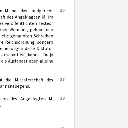
26
en M. hat das Landgericht
haft des Angeklagten M. im
es veröffentlichten Textes"
 seiner Wohnung gefundenen
m letztgenannten Schreiben
ere Reichsordnung, sondern
meinetwegen diese Diktatur
u scharf ist, kannst Du ja
die Ausländer eben alleine
27
 die Mittäterschaft des
ar naheliegend.
28
sion des Angeklagten M.
.