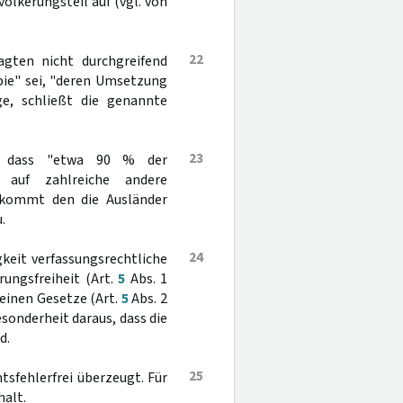
lkerungsteil auf (vgl. von
22
gten nicht durchgreifend
opie" sei, "deren Umsetzung
ege, schließt die genannte
23
r, dass "etwa 90 % der
 auf zahlreiche andere
 kommt den die Ausländer
.
24
keit verfassungsrechtliche
ungsfreiheit (Art.
5
Abs. 1
meinen Gesetze (Art.
5
Abs. 2
sonderheit daraus, dass die
d.
25
tsfehlerfrei überzeugt. Für
halt.