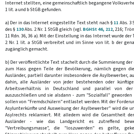
Internet stellten, eine gemeinschaftlich begangene Volksver
1 lit. a und b StGB gefunden.
a) Der in das Internet eingestellte Text steht nach §
11
Abs. 3 
des §
130
Abs. 2 Nr. 1 StGB gleich (vgl.
BGHSt 46, 212
, 216; Trön
11 Rdn. 36, 36 a). Mit der Einstellung in das Internet wurde der
2 Nr. 1 lit. a StGB verbreitet und im Sinne von lit. b der gen
zugänglich gemacht.
b) Der veröffentlichte Text stachelt durch die Summierung de
zum Hass gegen Teile der Bevölkerung, nämlich gegen die
Ausländer, partiell darunter insbesondere die Asylbewerber, au
dahin, alle Ausländer von jeder bestehenden oder künftig
Arbeitsverhältnis in Deutschland und parallel von der 
auszuschließen und sie alsdann - zum "Sozialfall" geworden 
sollen von "Fremdschülern" entlastet werden. Mit der Forderu
Asylunterkünfte und Ausweisung der Asylbewerber" wird die 
Asylrechts reklamiert. Mit alledem wird die Gesamtheit de
Ausländer - wie das Landgericht es zutreffend be
"Vertreibungsmasse", die "loszuwerden" es gelte, geke