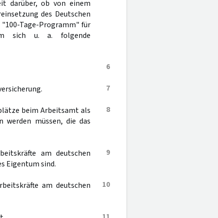
it darüber, ob von einem
reinsetzung des Deutschen
in "100-Tage-Programm" für
em sich u. a. folgende
6
7
versicherung.
8
splätze beim Arbeitsamt als
en werden müssen, die das
9
rbeitskräfte am deutschen
es Eigentum sind.
10
Arbeitskräfte am deutschen
11
t.