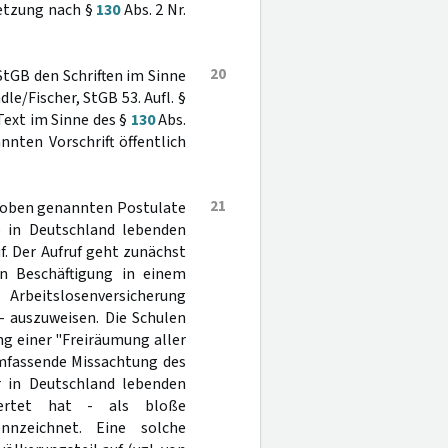
hetzung nach §
130
Abs. 2 Nr.
20
StGB den Schriften im Sinne
dle/Fischer, StGB 53. Aufl. §
 Text im Sinne des §
130
Abs.
annten Vorschrift öffentlich
21
r oben genannten Postulate
 in Deutschland lebenden
f. Der Aufruf geht zunächst
en Beschäftigung in einem
Arbeitslosenversicherung
- auszuweisen. Die Schulen
ng einer "Freiräumung aller
umfassende Missachtung des
r in Deutschland lebenden
wertet hat - als bloße
nnzeichnet. Eine solche