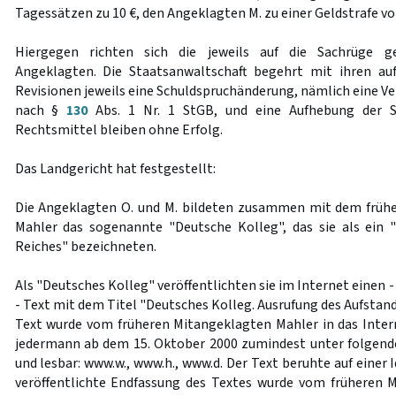
Tagessätzen zu 10 €, den Angeklagten M. zu einer Geldstrafe vo
Hiergegen richten sich die jeweils auf die Sachrüge g
Angeklagten. Die Staatsanwaltschaft begehrt mit ihren au
Revisionen jeweils eine Schuldspruchänderung, nämlich eine V
nach §
130
Abs. 1 Nr. 1 StGB, und eine Aufhebung der St
Rechtsmittel bleiben ohne Erfolg.
Das Landgericht hat festgestellt:
Die Angeklagten O. und M. bildeten zusammen mit dem früh
Mahler das sogenannte "Deutsche Kolleg", das sie als ein
Reiches" bezeichneten.
Als "Deutsches Kolleg" veröffentlichten sie im Internet einen 
- Text mit dem Titel "Deutsches Kolleg. Ausrufung des Aufstand
Text wurde vom früheren Mitangeklagten Mahler in das Intern
jedermann ab dem 15. Oktober 2000 zumindest unter folgend
und lesbar: www.w., www.h., www.d. Der Text beruhte auf einer 
veröffentlichte Endfassung des Textes wurde vom früheren 