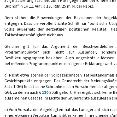
Stigmatisierung stachelt zum Hass gegen den betroffenen Bevö
Bubnoff in LK 11. Aufl. § 130 Rdn. 25 m. N. der Rspr.).
Dem stehen die Einwendungen der Revisionen der Angekla
entgegen: Dass die veröffentlichte Schrift nur "politische Ut
völlig außerhalb der derzeitigen politischen Realität" li
Tatbestandsmäßigkeit nicht aus.
Gleiches gilt für das Argument der Beschwerdeführe
Programmpunkte" sich nicht auf Ausländer, sondern
Bevölkerungsgruppen beziehen. Auch angesichts alldessen
betreffenden Programmpunkten ein eigener Erklärungswert zu
c) Nicht etwa stehen der vorbezeichneten Tatbestandsmäßig
Gesichtspunkte entgegen. Das Grundrecht der Meinungsäußer
Satz 1 GG) findet seine Schranke in den Vorschriften der allge
GG), zu denen auch §
130
StGB gehört. Hier ergibt sich keine Be
allgemeinen Gesetze im Lichte der Grundrechte auszulegen sin
d) Vom Vorsatz der Angeklagten hat das Landgericht sich rech
einen etwaigen Verbotsirrtum gibt es keinen hinreichenden An