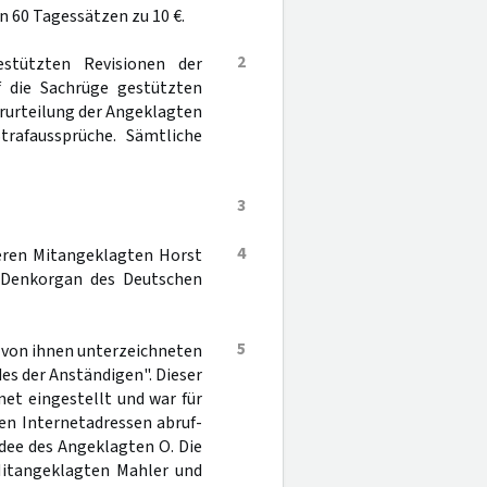
n 60 Tagessätzen zu 10 €.
2
estützten Revisionen der
f die Sachrüge gestützten
erurteilung der Angeklagten
rafaussprüche. Sämtliche
3
4
eren Mitangeklagten Horst
 "Denkorgan des Deutschen
5
- von ihnen unterzeichneten
es der Anständigen". Dieser
et eingestellt und war für
en Internetadressen abruf-
Idee des Angeklagten O. Die
Mitangeklagten Mahler und