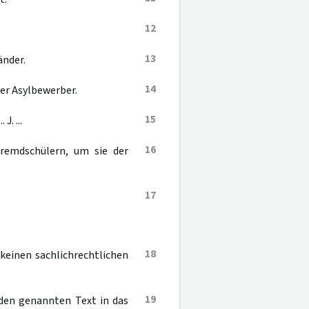
12
13
änder.
14
der Asylbewerber.
15
J. ...
16
Fremdschülern, um sie der
17
18
keinen sachlichrechtlichen
19
 den genannten Text in das