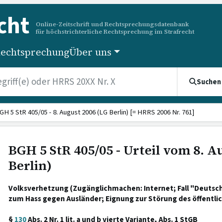
cht
Online-Zeitschrift und Rechtsprechungsdatenbank
für höchstrichterliche Rechtsprechung im Strafrecht
echtsprechung
Über uns
Suchen
GH 5 StR 405/05 - 8. August 2006 (LG Berlin) [= HRRS 2006 Nr. 761]
BGH 5 StR 405/05 - Urteil vom 8. A
Berlin)
Volksverhetzung (Zugänglichmachen: Internet; Fall "Deutsch
zum Hass gegen Ausländer; Eignung zur Störung des öffentlic
§
130
Abs. 2 Nr. 1 lit. a und b vierte Variante, Abs. 1 StGB