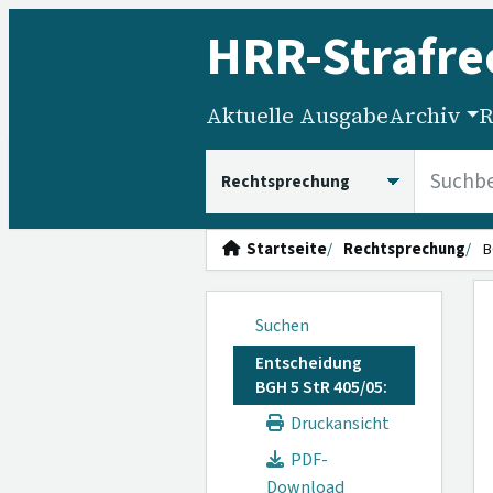
HRR
-Strafre
Aktuelle Ausgabe
Archiv
R
HRRS durchsuchen
Startseite
Rechtsprechung
B
Suchen
Entscheidung
BGH 5 StR 405/05:
Druckansicht
PDF-
Download