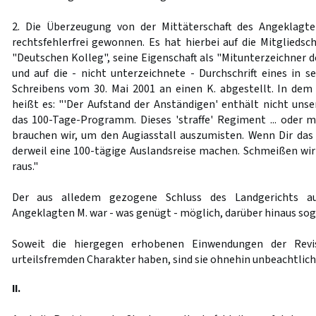
2. Die Überzeugung von der Mittäterschaft des Angeklagt
rechtsfehlerfrei gewonnen. Es hat hierbei auf die Mitgliedsc
"Deutschen Kolleg", seine Eigenschaft als "Mitunterzeichner d
und auf die - nicht unterzeichnete - Durchschrift eines in
Schreibens vom 30. Mai 2001 an einen K. abgestellt. In de
heißt es: "'Der Aufstand der Anständigen' enthält nicht uns
das 100-Tage-Programm. Dieses 'straffe' Regiment ... oder 
brauchen wir, um den Augiasstall auszumisten. Wenn Dir das z
derweil eine 100-tägige Auslandsreise machen. Schmeißen wir 
raus."
Der aus alledem gezogene Schluss des Landgerichts auf
Angeklagten M. war - was genügt - möglich, darüber hinaus sog
Soweit die hiergegen erhobenen Einwendungen der Revi
urteilsfremden Charakter haben, sind sie ohnehin unbeachtlich
II.