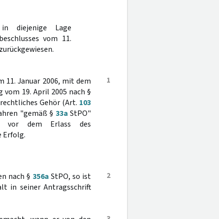
in diejenige Lage
beschlusses vom 11.
 zurückgewiesen.
1
m 11. Januar 2006, mit dem
g vom 19. April 2005 nach §
rechtliches Gehör (Art.
103
rfahren "gemäß §
33a
StPO"
ie vor dem Erlass des
 Erfolg.
2
hen nach §
356a
StPO, so ist
t in seiner Antragsschrift
3