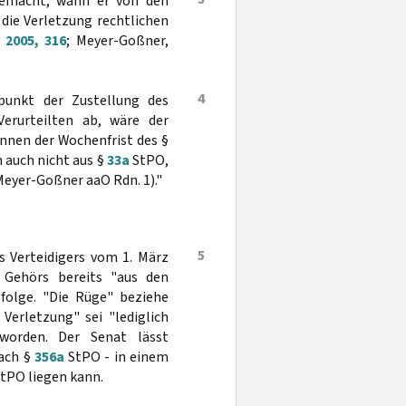
 gemacht, wann er von den
die Verletzung rechtlichen
 2005, 316
; Meyer-Goßner,
4
punkt der Zustellung des
Verurteilten ab, wäre der
innen der Wochenfrist des §
h auch nicht aus §
33a
StPO,
Meyer-Goßner aaO Rdn. 1)."
5
s Verteidigers vom 1. März
 Gehörs bereits "aus den
 folge. "Die Rüge" beziehe
Verletzung" sei "lediglich
 worden. Der Senat lässt
nach §
356a
StPO - in einem
tPO liegen kann.