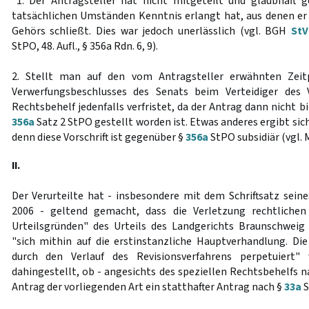
"1. Der Antragsteller hat nicht mitgeteilt und glaubhaft
tatsächlichen Umständen Kenntnis erlangt hat, aus denen er 
Gehörs schließt. Dies war jedoch unerlässlich (vgl. BGH
StV
StPO, 48. Aufl., § 356a Rdn. 6, 9).
2. Stellt man auf den vom Antragsteller erwähnten Zeit
Verwerfungsbeschlusses des Senats beim Verteidiger des 
Rechtsbehelf jedenfalls verfristet, da der Antrag dann nicht b
356a
Satz 2 StPO gestellt worden ist. Etwas anderes ergibt sic
denn diese Vorschrift ist gegenüber §
356a
StPO subsidiär (vgl. 
II.
Der Verurteilte hat - insbesondere mit dem Schriftsatz seine
2006 - geltend gemacht, dass die Verletzung rechtlichen
Urteilsgründen" des Urteils des Landgerichts Braunschweig
"sich mithin auf die erstinstanzliche Hauptverhandlung. Die 
durch den Verlauf des Revisionsverfahrens perpetuiert"
dahingestellt, ob - angesichts des speziellen Rechtsbehelfs 
Antrag der vorliegenden Art ein statthafter Antrag nach §
33a
S