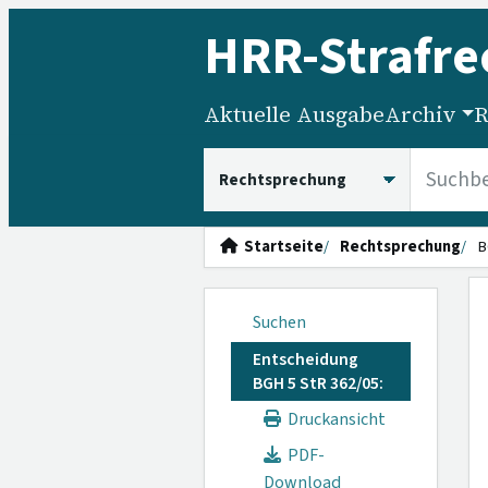
HRR
-Strafre
Aktuelle Ausgabe
Archiv
R
HRRS durchsuchen
Startseite
Rechtsprechung
B
Suchen
Entscheidung
BGH 5 StR 362/05:
Druckansicht
PDF-
Download