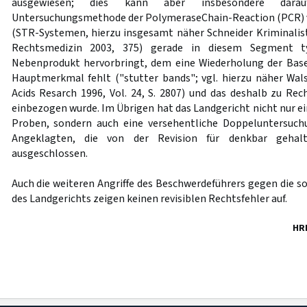
ausgewiesen; dies kann aber insbesondere dara
Untersuchungsmethode der PolymeraseChain-Reaction (PCR)
(STR-Systemen, hierzu insgesamt näher Schneider Kriminalist
Rechtsmedizin 2003, 375) gerade in diesem Segment ty
Nebenprodukt hervorbringt, dem eine Wiederholung der Bas
Hauptmerkmal fehlt ("stutter bands"; vgl. hierzu näher Wals
Acids Resarch 1996, Vol. 24, S. 2807) und das deshalb zu Rec
einbezogen wurde. Im Übrigen hat das Landgericht nicht nur e
Proben, sondern auch eine versehentliche Doppeluntersuch
Angeklagten, die von der Revision für denkbar gehalte
ausgeschlossen.
Auch die weiteren Angriffe des Beschwerdeführers gegen die s
des Landgerichts zeigen keinen revisiblen Rechtsfehler auf.
HR