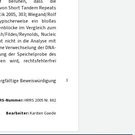
uf beruhen, dass die
 von Short Tandem Repeats
ik 2005, 303; Wiegand/Rolf
pischerweise ein bloßes
enblöcke im Vergleich zum
h/Fildes/Reynolds, Nucleic
ht nicht in die Analyse mit
ine Verwechselung der DNA-
ung der Speichelprobe des
n wird, rechtsfehlerfrei
3
orgfältige Beweiswürdigung
RS-Nummer:
HRRS 2005 Nr. 862
Bearbeiter:
Karsten Gaede