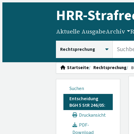
HRR
-Strafre
Aktuelle Ausgabe
Archiv
R
HRRS durchsuchen
Startseite
Rechtsprechung
B
Suchen
Entscheidung
BGH 5 StR 246/05:
Druckansicht
PDF-
Download