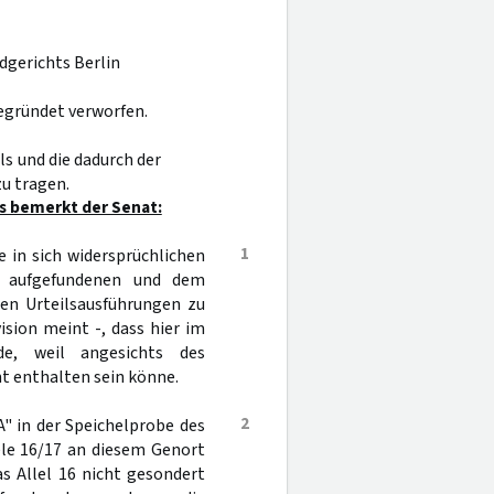
dgerichts Berlin
egründet verworfen.
s und die dadurch der
u tragen.
s bemerkt der Senat:
1
e in sich widersprüchlichen
r aufgefundenen und dem
en Urteilsausführungen zu
sion meint -, dass hier im
e, weil angesichts des
t enthalten sein könne.
2
" in der Speichelprobe des
ele 16/17 an diesem Genort
s Allel 16 nicht gesondert